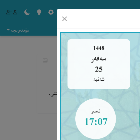
مۇندەرىجە
ا
1448
سەفەر
اتُ﴾ وَإِذَا أَتَاهُ الْأَمْرُ يَكْرَهُهُ قَالَ:
25
شەنبە
لەن ياخشىلىقلار تامام بولىدىغان ئاللاھقا خاستۇر» دەيتتى.
ى سۈننى ۋە ھاكىم رىۋايىتى].
ئەسىر
17:07