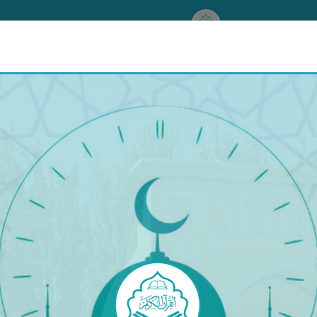
www.qurankerim.com
ش-خەۋەر ياكى شۇم-خەۋەر يەتكەن كىشىنىڭ نېمە دېيىشى توغرىسىد
ْأَمْرُ يَسُرُّهُ قَالَ: ﴿الْحَمْدُ لِلَّهِ الَّذِي بِنِعْمَتِهِ تَتِمُّ الصَّالِحَ
هِ الَّذِي بِنِعْمَتِهِ تَتِمُّ الصَّالِحَاتُ» تەرجىمىسى: «جىمى ھەمدۇ-سانا ئۆز نېمىتى بى
ەرجىمىسى: «ھەرقانداق ئەھۋال ئاستىدا بارلىق ھەمدۇ-سانا ئاللاھقا خاستۇر» دەيتتى. [ئىبن