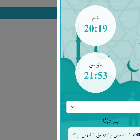
شام
20:19
خۇپتەن
21:53
بىر دۇئا
للاھ ! سەندىن پايدىلىق ئىلىمنى، پاك