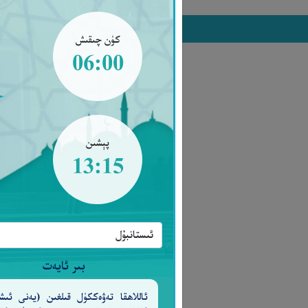
كۈن چىقىش
06:00
پېشىن
13:15
بىر ئايەت
ئاللاھقا تەۋەككۈل قىلغىن (يەنى ئىش