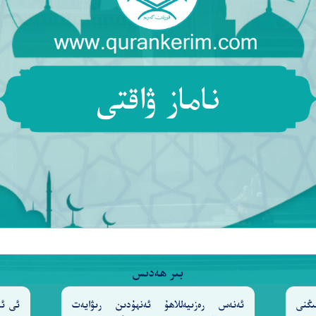
© Copyright 2026 Qurankerim.com | admin@qurankerim.com
ناماز ۋاقتى
بىر ھەدىس
ىڭنى
ئەنەس رەزىيەللاھۇ ئەنھۇدىن رىۋايەت
ئى ئا