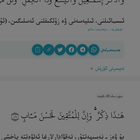
وَٱذْكُرْ إِسْمَـٰعِيلَ وَٱلْيَسَعَ وَذَا ٱلْكِفْلِ ۖ وَكُلٌّ مِّ
ئىسمائىلنى، ئىليەسەنى ۋە زۇلكىفلنى ئەسلىگىن، (ئۇلا
ئۇيغۇرچە - مۇھەممەد سالىھ
ھەمبەھىرلەش
تەپسىرنى كۆرۈش
سۈرە ساد 49-ئايەت
هَـٰذَا ذِكْرٌ ۚ وَإِنَّ لِلْمُتَّقِينَ لَحُسْنَ مَـَٔابٍ
٤٩
بۇ ۋەز ـ نەسىھەتتۇر، تەقۋادارلارغا ئەلۋەتتە ياخشى ئاقى