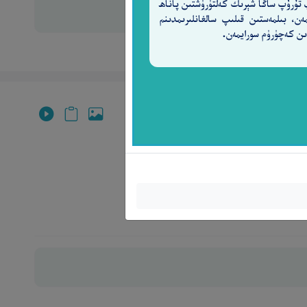
 تۇرۇپ ساڭا شېرىك كەلتۈرۈشتىن پاناھ
مەن، بىلمەستىن قىلىپ سالغانلىرىمدىنم
ن كەچۈرۈم سورايمەن.