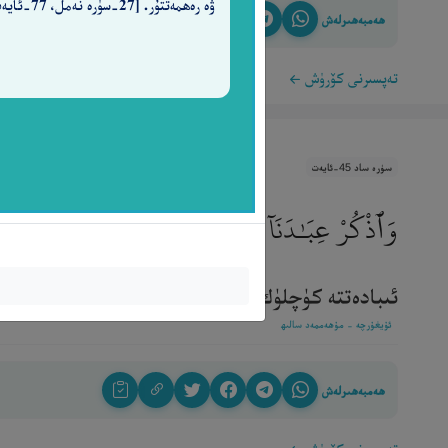
ۋە رەھمەتتۇر. [27-سۈرە نەمل، 77-ئايەت]
ھەمبەھىرلەش
تەپسىرنى كۆرۈش
سۈرە ساد 45-ئايەت
وَٱذْكُرْ عِبَـٰدَنَآ إِبْرَٰهِيمَ وَإِسْحَـٰقَ وَيَعْقُوبَ أُو۟
ئىبادەتتە كۈچلۈك، (دىندا) بەسىرەتلىك بەندىلىرىمىز ئ
ئۇيغۇرچە - مۇھەممەد سالىھ
ھەمبەھىرلەش