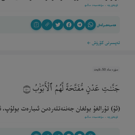
ئۇيغۇرچە - مۇھەممەد سالىھ
ھەمبەھىرلەش
تەپسىرنى كۆرۈش
سۈرە ساد 50-ئايەت
جَنَّـٰتِ عَدْنٍ مُّفَتَّحَةً لَّهُمُ ٱلْأَبْوَٰبُ
٥٠
(ئۇ) تۇرالغۇ بولغان جەننەتلەردىن ئىبارەت بولۇپ، ئۇلا
ئۇيغۇرچە - مۇھەممەد سالىھ