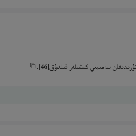
ىدىغان سەمىمىي كىشىلەر قىلدۇق[46].‎