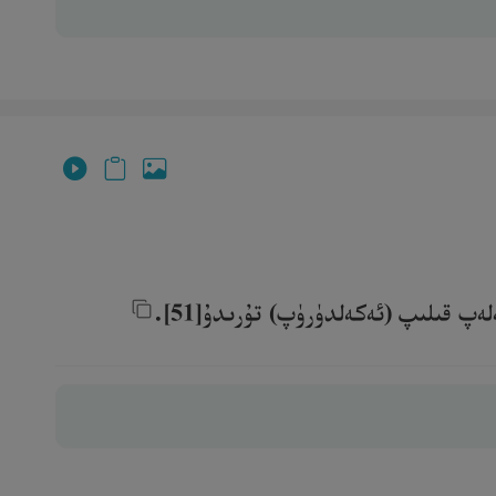
پ قىلىپ (ئەكەلدۈرۈپ) تۇرىدۇ[51].‎