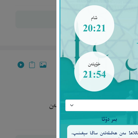
شام
20:21
خۇپتەن
21:54
قىقەتەن ئۇ (ئاللاھقا) تەۋبە بىلەن
بىر دۇئا
للاھ! مەن ھەقىقەتەن ساڭا سېغىنىپ،