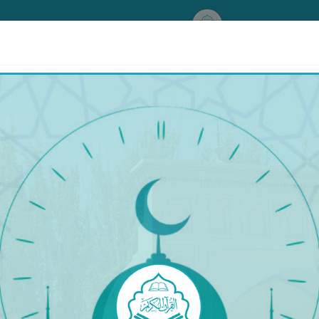
www.qurankerim.com
A
ق
◉
ئىككى بەت ھالىتى
قۇرئان & تەرجىمە
قۇرئان
تەرجىمە
تەپسىر
كْرَىٰ لِأُو۟لِى ٱلْأَلْبَـٰبِ
٤٣
ان) ئەھلى ـ ئەۋلادىنى (يېڭىدىن) بەردۇق، ئۇلار بىلەن بى
 ـ نەسىھەتتۇر[43].‎