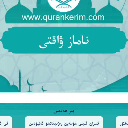
ناماز ۋاقتى
دْنَـٰهُ صَابِرًا ۚ نِّعْمَ ٱلْعَبْدُ ۖ إِنَّهُۥٓ أَوَّابٌ
٤٤
ەتەن سەۋرچان بايقىدۇق، ئۇ نېمىدېگەن ئوبدان بەندە! ھە
بىر ھەدىس
تتۇر
ئىمران ئىبنى ھۈسەين رەزىيەللاھۇ ئەنھۇدىن
ئى ئا