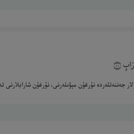
َرَابٍ
٥١
ار جەننەتلەردە نۇرغۇن مېۋىلەرنى، نۇرغۇن شارابلارنى تەلە