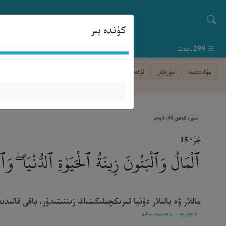
كۈندە بىر
299-بەت
مۇقەددىمە
سۈرەلەر
لۇغەت
فىھرىست
ياردەم
سۈرە كەھف 46-ئايەت
جُزْء ١٥
ٱلْمَالُ وَٱلْبَنُونَ زِينَةُ ٱلْحَيَوٰةِ ٱلدُّنْيَا ۖ و
ماللار ۋە بالىلار دۇنيا تىرىكچىلىكىنىڭ زىننىتىدۇر، باقى قالى
ئۇيغۇرچە - مۇھەممەد سالىھ