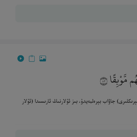
ُم مَّوْبِقًا
٥٢
ېرىكلىرى) جاۋاب بېرەلمەيدۇ، بىز ئۇلارنىڭ ئارىسىدا (ئۇلار