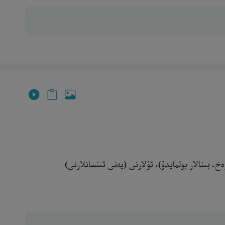
 بىنالار بولمايدۇ)، ئۇلارنى (يەنى ئىنسانلارنى)