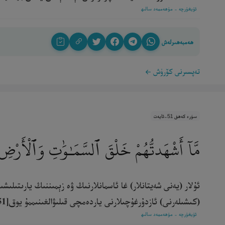
ئۇيغۇرچە - مۇھەممەد سالىھ
ھەمبەھىرلەش
تەپسىرنى كۆرۈش
سۈرە كەھف 51-ئايەت
مَّآ أَشْهَدتُّهُمْ خَلْقَ ٱلسَّمَـٰوَٰتِ وَٱلْأَر
ئۇلار (يەنى شەيتانلار) غا ئاسمانلارنىڭ ۋە زېمىننىڭ يارىتىلىش
(كىشىلەرنى) ئازدۇرغۇچىلارنى ياردەمچى قىلىۋالغىنىممۇ يوق[51].‎
ئۇيغۇرچە - مۇھەممەد سالىھ