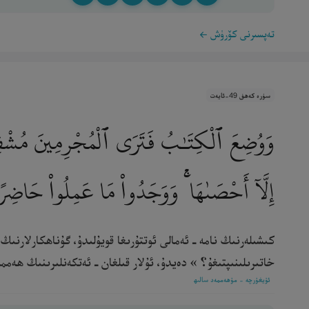
تەپسىرنى كۆرۈش
سۈرە كەھف 49-ئايەت
وَوُضِعَ ٱلْكِتَـٰبُ فَتَرَى ٱلْمُجْرِمِينَ مُشْفِقِين
إِلَّآ أَحْصَىٰهَا ۚ وَوَجَدُوا۟ مَا عَمِلُوا۟ حَاضِرً
كىشىلەرنىڭ نامە ـ ئەمالى ئوتتۇرىغا قويۇلىدۇ، گۇناھكارلارنى
خاتىرىلىنىپتىغۇ؟ » دەيدۇ، ئۇلار قىلغان ـ ئەتكەنلىرىنىڭ ھەممىس
ئۇيغۇرچە - مۇھەممەد سالىھ