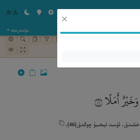
مۇندەرىجە
كۈتۈپخانا
ئېلىپبە
وَخَيْرٌ أَمَلًا
٤٦
ىدۇر. ئۈمىد تېخىمۇ چوڭدۇر[46].‎