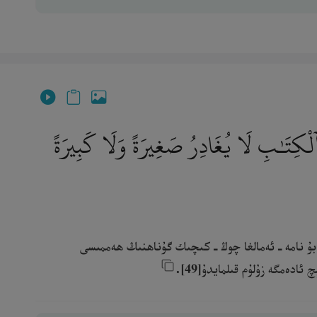
ْكِتَـٰبِ لَا يُغَادِرُ صَغِيرَةً وَلَا كَبِيرَةً
! بۇ نامە ـ ئەمالغا چوڭ ـ كىچىك گۇناھنىڭ ھەممىسى
ەمگە زۇلۇم قىلمايدۇ[49].‎