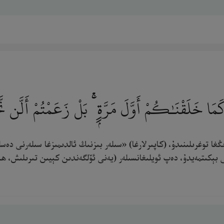
َمَا خَلَقْنَـٰكُمْ أَوَّلَ مَرَّةٍۭ ۚ بَلْ زَعَمْتُمْ أَلَّن 
 توغرىلىنىدۇ، (كاپىرلارغا) «سىلەر بىزنىڭ ئالدىمىزغا سىلەرنى دەسلەپت
نى بېكىتمەيدۇ، دەپ ئويلىغانسىلەر (يەنى ئۆلگەندىن كېيىن تىرىلىش، 