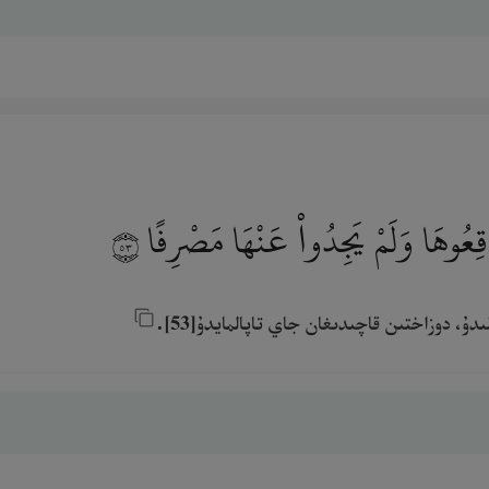
َاقِعُوهَا وَلَمْ يَجِدُوا۟ عَنْهَا مَصْرِفًا
٥٣
، دوزاختىن قاچىدىغان جاي تاپالمايدۇ[53].‎