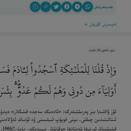
ھەمبەھىرلەش
تەپسىرنى كۆرۈش
سۈرە كەھف 50-ئايەت
وَإِذْ قُلْنَا لِلْمَلَـٰٓئِكَةِ ٱسْجُدُوا۟ لِـَٔادَمَ فَسَ
أَوْلِيَآءَ مِن دُونِى وَهُمْ لَكُمْ عَدُوٌّۢ ۚ بِئْس
ئۆز ۋاقتىدا بىز پەرىشتىلەرگە: «ئادەمگە سەجدە قىلىڭلار» دې
ئىتائىتىدىن چىقتى. مېنى قويۇپ ئىبلىسنى ۋە ئۇنىڭ ئەۋلادىنى 
قىلىشنىڭ ئورنىغا شەيتانغا چوقۇنۇش نېمىدېگەن يامان!)[50]. ‎