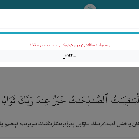
www.qurankerim.com
A
ق
◉
ئىككى بەت ھالىتى
رەسىملىك ساقلاش ئۈچۈن كۇنۇپكىنى بېسىپ سەل ساقلاڭ
قۇرئان & تەرجىمە
قۇرئان
تەرجىمە
تەپسىر
ساقلاش
َٱلْبَـٰقِيَـٰتُ ٱلصَّـٰلِحَـٰتُ خَيْرٌ عِندَ رَبِّكَ ثَوَابًا 
دىغان ياخشى ئەمەللەرنىڭ ساۋابى پەرۋەردىگارىڭنىڭ نەزىرىدە تېخىمۇ ياخش