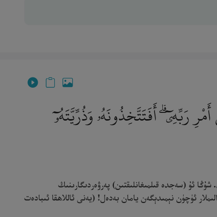
 رَبِّهِۦٓ ۗ أَفَتَتَّخِذُونَهُۥ وَذُرِّيَّتَهُۥٓ
شۇڭا ئۇ (سەجدە قىلمىغانلىقتىن) پەرۋەردىگارىنىڭ
ىملار ئۈچۈن نېمىدېگەن يامان بەدەل! (يەنى ئاللاھقا ئىبادەت