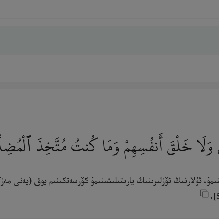
ْضِ وَلَا خَلْقَ أَنفُسِهِمْ وَمَا كُنتُ مُتَّخِذَ ٱلْمُض
ىنىمۇ، ئۇلارنىڭ ئۆزلىرىنىڭ يارىتىلىشىنىمۇ كۆرسەتكىنىم يوق (يەنى مەزك