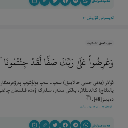
ھەمبەھىرلەش
تەپسىرنى كۆرۈش
سۈرە كەھف 48-ئايەت
وَعُرِضُوا۟ عَلَىٰ رَبِّكَ صَفًّا لَّقَدْ جِئْتُمُونَا ك
ئۇلار (يەنى جىمى خالايىق) سەپ ـ سەپ بولۇشۇپ پەرۋەردىگارىڭغا
يالىڭاچ) كەلدىڭلار، بەلكى سىلەر، سىلەرگە ۋەدە قىلىنغان چاغ
دەيمىز[48].‎
ئۇيغۇرچە - مۇھەممەد سالىھ
ھەمبەھىرلەش