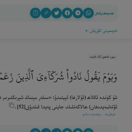
ھەمبەھىرلەش
تەپسىرنى كۆرۈش
سۈرە كەھف 52-ئايەت
وَيَوْمَ يَقُولُ نَادُوا۟ شُرَكَآءِىَ ٱلَّذِينَ زَعَمْتُ
شۇ كۈندە ئاللاھ (ئۇلارغا) ئېيتىدۇ: «سىلەر مېنىڭ شېرىكلىرىم د
ئۆتەلمەيدىغان) ھالاكەتلىك جاينى پەيدا قىلدۇق[52].‎
ئۇيغۇرچە - مۇھەممەد سالىھ