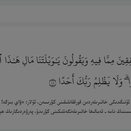
َ مِمَّا فِيهِ وَيَقُولُونَ يَـٰوَيْلَتَنَا مَالِ هَـٰذَا ٱل
ا ۗ وَلَا يَظْلِمُ رَبُّكَ أَحَدًا
٤٩
ڭ ئۇنىڭدىكى خاتىرىلەردىن قورققانلىقىنى كۆرىسەن، ئۇلار: «ۋاي بىزگە
ىنىڭ نامە ـ ئەمالىغا خاتىرىلەنگەنلىكىنى كۆرىدۇ، پەرۋەردىگارىڭ ھېچ ئاد