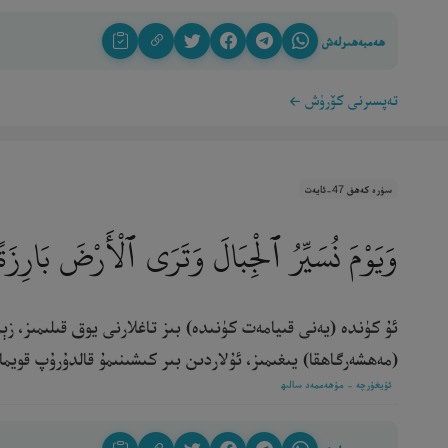
ھەمبەھىرلەش
تەپسىرنى كۆرۈش
سۈرە كەھف 47-ئايەت
وَيَوْمَ نُسَيِّرُ ٱلْجِبَالَ وَتَرَى ٱلْأَرْضَ بَارِزَة
ئۇ كۈندە (يەنى قىيامەت كۈنىدە) بىز تاغلارنى يوق قىلىمىز، زې
(مەھشەرگاھقا) يىغىمىز، ئۇلاردىن بىر كىشىنىمۇ قالدۇرۇپ قويمايمىز[
ئۇيغۇرچە - مۇھەممەد سالىھ