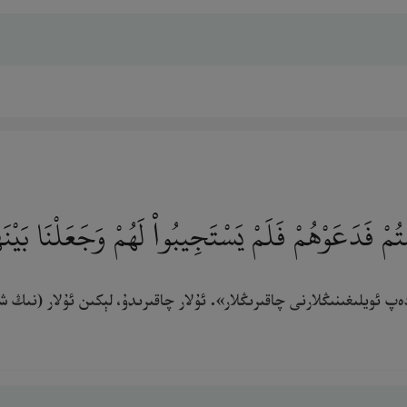
مْ فَدَعَوْهُمْ فَلَمْ يَسْتَجِيبُوا۟ لَهُمْ وَجَعَلْنَا بَيْنَه
ەپ ئويلىغىنىڭلارنى چاقىرىڭلار». ئۇلار چاقىرىدۇ، لېكىن ئۇلار (نىڭ ش