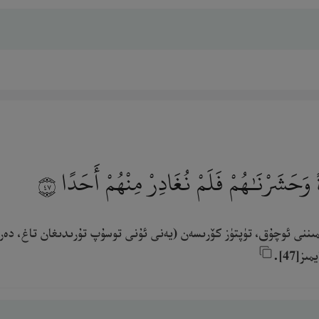
ً وَحَشَرْنَـٰهُمْ فَلَمْ نُغَادِرْ مِنْهُمْ أَحَدًا
٤٧
مىننى ئوچۇق، تۈپتۈز كۆرىسەن (يەنى ئۇنى توسۇپ تۇرىدىغان تاغ، دەرەخ،
47].‎