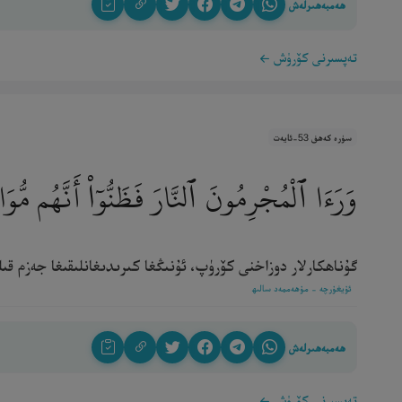
ھەمبەھىرلەش
تەپسىرنى كۆرۈش
سۈرە كەھف 53-ئايەت
وَرَءَا ٱلْمُجْرِمُونَ ٱلنَّارَ فَظَنُّوٓا۟ أَنَّهُم مُّو
گۇناھكارلار دوزاخنى كۆرۈپ، ئۇنىڭغا كىرىدىغانلىقىغا جەزم قىلىدۇ
ئۇيغۇرچە - مۇھەممەد سالىھ
ھەمبەھىرلەش
تەپسىرنى كۆرۈش