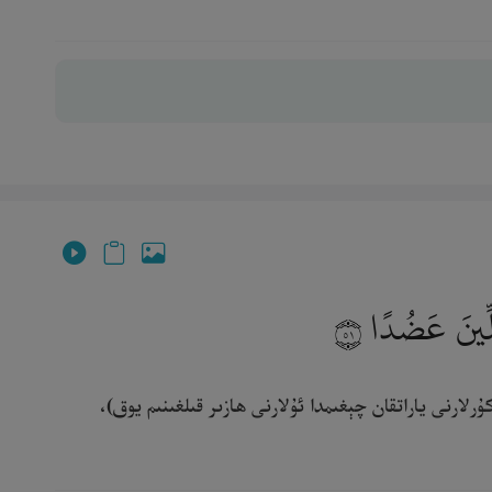
ِلِّينَ عَضُدًا
٥١
ۇرلارنى ياراتقان چېغىمدا ئۇلارنى ھازىر قىلغىنىم يوق)،