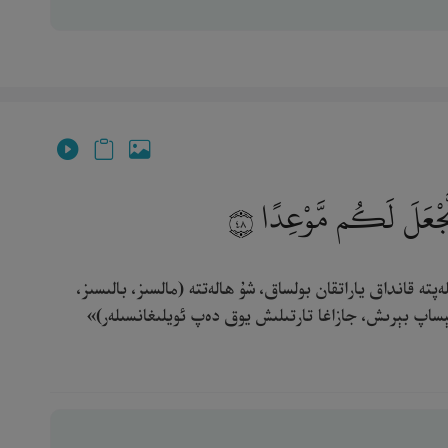
نَّجْعَلَ لَكُم مَّوْعِدًا
٤٨
ە قانداق ياراتقان بولساق، شۇ ھالەتتە (مالسىز، بالىسىز،
ھېساپ بېرىش، جازاغا تارتىلىش يوق دەپ ئويلىغانسىلەر)»