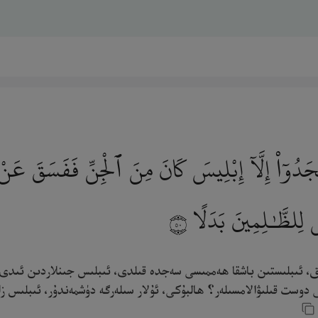
جَدُوٓا۟ إِلَّآ إِبْلِيسَ كَانَ مِنَ ٱلْجِنِّ فَفَسَقَ عَنْ أَمْرِ
َ لِلظَّـٰلِمِينَ بَدَلًا
٥٠
دۇق، ئىبلىستىن باشقا ھەممىسى سەجدە قىلدى، ئىبلىس جىنلاردىن ئىدى. 
دوست قىلىۋالامسىلەر؟ ھالبۇكى، ئۇلار سىلەرگە دۈشمەندۇر، ئىبلىس زال