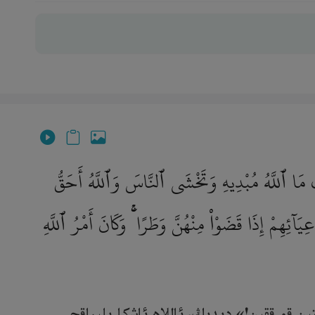
َ مَا ٱللَّهُ مُبْدِيهِ وَتَخْشَى ٱلنَّاسَ وَٱللَّهُ أَحَقُّ
ٓئِهِمْ إِذَا قَضَوْا۟ مِنْهُنَّ وَطَرًا ۚ وَكَانَ أَمْرُ ٱللَّهِ
تىن قورققىن!» دېدىڭ، ئاللاھ ئاشكارىلىماقچى