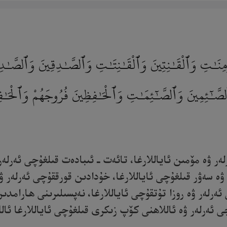
ْمِنَـٰتِ وَٱلْقَـٰنِتِينَ وَٱلْقَـٰنِتَـٰتِ وَٱلصَّـٰدِقِينَ وَٱلصَّـٰد
َـٰٓئِمِينَ وَٱلصَّـٰٓئِمَـٰتِ وَٱلْحَـٰفِظِينَ فُرُوجَهُمْ وَٱلْحَـٰفِظ
لەر ۋە مۆمىن ئاياللارغا، تائەت ـ ئىبادەت قىلغۇچى ئەرلە
ر ۋە سەۋر قىلغۇچى ئاياللارغا، خۇدادىن قورققۇچى ئەرلەر 
 ئەرلەر ۋە روزا تۇتقۇچى ئاياللارغا، نەپسىلىرىنى ھارامد
ئەرلەر ۋە ئاللاھنى كۆپ زىكرى قىلغۇچى ئاياللارغا ئاللاھ 