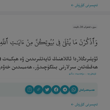
تەپسىرنى كۆرۈش
سۈرە ئەھزاب 34-ئايەت
وَٱذْكُرْنَ مَا يُتْلَىٰ فِى بُيُوتِكُنَّ مِنْ ءَايَـٰتِ ٱللَّهِ 
ئۆيلىرىڭلاردا ئاللاھنىڭ ئايەتلىرىدىن ۋە ھېكمەت (
ھەقىقەتەن سىرلارنى بىلگۈچىدۇر، ھەممىدىن خەۋەرداردۇ
ئۇيغۇرچە - مۇھەممەد سالىھ
ھەمبەھىرلەش
تەپسىرنى كۆرۈش