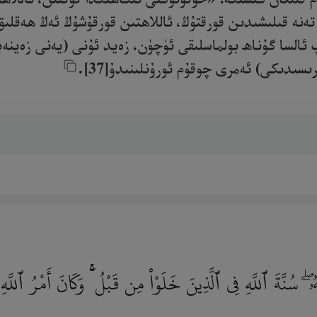
نە قىلىشىدىن قورقتۇڭ، ئاللاھتىن قورقۇشۇڭ ئەڭ ھەقلىق 
 ئالسا گۇناھ بولماسلىقى ئۈچۈن، زەيد ئۇنى (يەنى زەينە
ىدىكى) ئەمرى چوقۇم ئورۇنلىنىدۇ[37].‎
ۖ سُنَّةَ ٱللَّهِ فِى ٱلَّذِينَ خَلَوْا۟ مِن قَبْلُ ۚ وَكَانَ أَمْرُ ٱللَّه