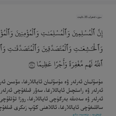
سۈرە ئەھزاب 35-ئايەت
إِنَّ ٱلْمُسْلِمِينَ وَٱلْمُسْلِمَـٰتِ وَٱلْمُؤْمِنِينَ وَٱلْمُؤ
وَٱلْخَـٰشِعَـٰتِ وَٱلْمُتَصَدِّقِينَ وَٱلْمُتَصَدِّقَـٰتِ وَٱلصّ
ٱللَّهُ لَهُم مَّغْفِرَةً وَأَجْرًا عَظِيمًا
٣٥
مۇسۇلمان ئەرلەر ۋە مۇسۇلمان ئاياللارغا، مۆمىن ئەر
ئەرلەر ۋە راستچىل ئاياللارغا، سەۋر قىلغۇچى ئەرلە
ئەرلەر ۋە سەدىقە بەرگۈچى ئاياللارغا، روزا تۇتقۇچى
ساقلىغۇچى ئاياللارغا، ئاللاھنى كۆپ زىكرى قىلغۇچى 
ئۇيغۇرچە - مۇھەممەد سالىھ