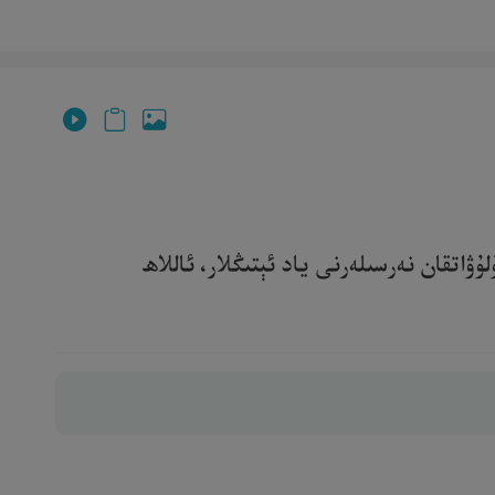
اتقان نەرسىلەرنى ياد ئېتىڭلار، ئاللاھ