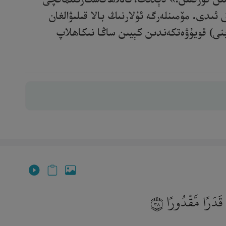
ئىدى. مۆمىنلەرگە ئۇلارنىڭ بالا قىلىۋالغان
بنى) قويۇۋەتكەندىن كېيىن ساڭا نىكاھلاپ
ِ قَدَرًا مَّقْدُورًا
٣٨