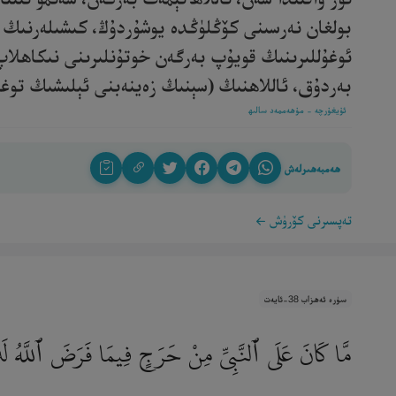
بولغان نەرسىنى كۆڭلۈڭدە يوشۇردۇڭ، كىشىلەرنىڭ تە
ئوغۇللىرىنىڭ قويۇپ بەرگەن خوتۇنلىرىنى نىكاھلاپ
بەردۇق، ئاللاھنىڭ (سېنىڭ زەينەبنى ئېلىشىڭ توغرىس
ئۇيغۇرچە - مۇھەممەد سالىھ
ھەمبەھىرلەش
تەپسىرنى كۆرۈش
سۈرە ئەھزاب 38-ئايەت
مَّا كَانَ عَلَى ٱلنَّبِىِّ مِنْ حَرَجٍ فِيمَا فَرَضَ ٱللَّهُ لَهُۥ 