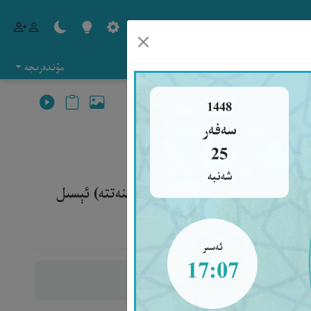
مۇندەرىجە
1448
سەفەر
25
شەنبە
كى قاتلاپ بېرىمىز، ئۇنىڭغا (جەننەتتە) ئېسىل
ئەسىر
17:07