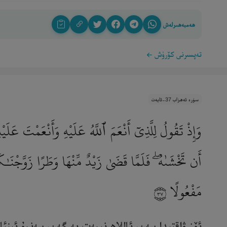
ھەمبەھىرلەش
تەپسىرنى كۆرۈش
سۈرە ئەھزاب 37-ئايەت
وَإِذْ تَقُولُ لِلَّذِىٓ أَنْعَمَ ٱللَّهُ عَلَيْهِ وَأَنْعَمْتَ ع
أَن تَخْشَىٰهُ ۖ فَلَمَّا قَضَىٰ زَيْدٌ مِّنْهَا وَطَرًا زَوَّجْنَـٰ
مَفْعُولًا
٣٧
ئۆز ۋاقتىدا سەن، ئاللاھ نېمەت بەرگەن، سەنمۇ ئىنئ