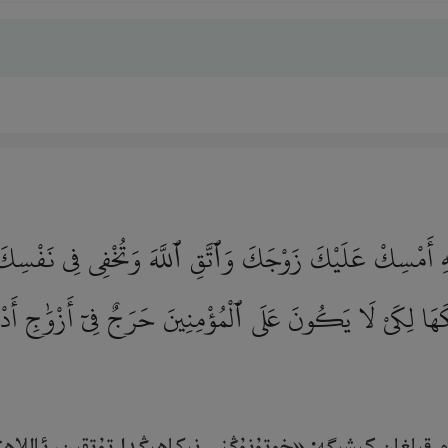
َلَيْهِ أَمْسِكْ عَلَيْكَ زَوْجَكَ وَٱتَّقِ ٱللَّهَ وَتُخْفِى فِى نَفْسِك
كَهَا لِكَىْ لَا يَكُونَ عَلَى ٱلْمُؤْمِنِينَ حَرَجٌ فِىٓ أَزْوَٰجِ أَدْعِيَا
ام قىلغان كىشىگە: «خوتۇنۇڭنى نىكاھىڭدا تۇتقىن، ئاللاھ