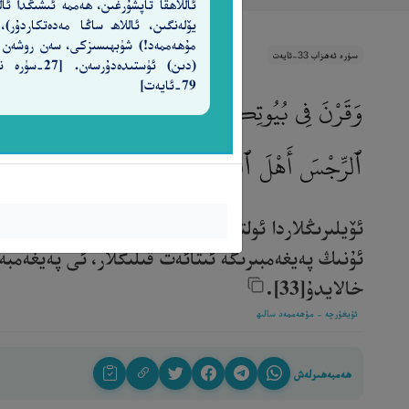
ئاللاھقا تاپشۇرغىن، ھەممە ئىشىڭدا ئالل
يۆلەنگىن، ئاللاھ ساڭا مەدەتكاردۇر)،
مۇھەممەد!) شۈبھىسىزكى، سەن روشەن
سۈرە ئەھزاب 33-ئايەت
(دىن) ئۈستىدەدۇرسەن. [7
79-ئايەت]
وَقَرْنَ فِى بُيُوتِكُنَّ وَلَا تَبَرَّجْنَ تَبَرُّجَ ٱلْجَـٰهِلِيَّة
ٱلرِّجْسَ أَهْلَ ٱلْبَيْتِ وَيُطَهِّرَكُمْ تَطْهِيرًا
٣٣
ئۆيلىرىڭلاردا ئولتۇرۇڭلار، ئىلگىرىكى جاھىلىيەت دە
ئۇنىڭ پەيغەمبىرىگە ئىتائەت قىلىڭلار، ئى پەيغەمب
خالايدۇ[33].‎
ئۇيغۇرچە - مۇھەممەد سالىھ
ھەمبەھىرلەش