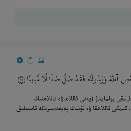
َعْصِ ٱللَّهَ وَرَسُولَهُۥ فَقَدْ ضَلَّ ضَلَـٰلًا مُّبِينًا
٣٦
رلىقى بولمايدۇ (يەنى ئاللاھ ۋە ئاللاھنىڭ
 كىمكى ئاللاھقا ۋە ئۇنىڭ پەيغەمبىرىگە ئاسىيلىق