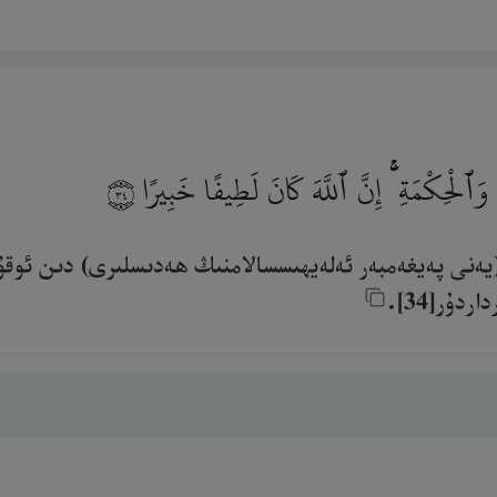
وَٱلْحِكْمَةِ ۚ إِنَّ ٱللَّهَ كَانَ لَطِيفًا خَبِيرًا
٣٤
يەنى پەيغەمبەر ئەلەيھىسسالامنىڭ ھەدىسلىرى) دىن ئوقۇلۇۋ
ر[34].‎