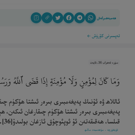
ھەمبەھىرلەش
تەپسىرنى كۆرۈش
سۈرە ئەھزاب 36-ئايەت
وَمَا كَانَ لِمُؤْمِنٍ وَلَا مُؤْمِنَةٍ إِذَا قَضَى ٱللَّهُ وَرَس
ئاللاھ ۋە ئۇنىڭ پەيغەمبىرى بىرەر ئىشتا ھۆكۈم چىقا
پەيغەمبىرى بىرەر ئىشتا ھۆكۈم چىقارغان ئىكەن، ھې
قىلسا، ھەقىقەتەن ئۇ ئوپئوچۇق ئازغان بولىدۇ[36].‎
ئۇيغۇرچە - مۇھەممەد سالىھ