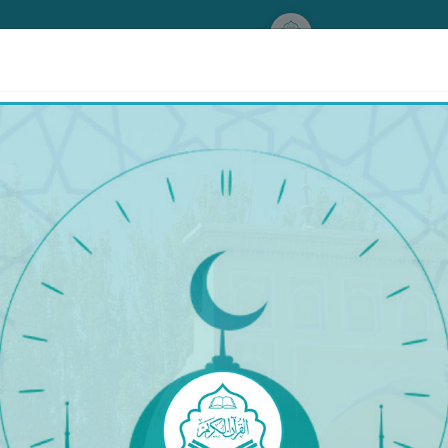
www.qurankerim.com
نُّؤْتِهَآ أَجْرَهَا مَرَّتَيْنِ وَأَعْتَدْنَا لَهَا رِزْقًا كَرِيمًا
٣١
تائەت قىلسا ۋە ياخشى ئەمەل قىلسا، ئۇنىڭغا ساۋابنى ئىك