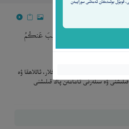
ى، قوبۇل بولىدىغان ئەمەلنى سورايمەن
هَ وَرَسُولَهُۥٓ ۚ إِنَّمَا يُرِيدُ ٱللَّهُ لِيُذْهِبَ عَنكُمُ
ر، ناماز ئوقۇڭلار، زاكات بېرىڭلار، ئاللاھقا ۋە
قىلىشنى ۋە سىلەرنى تامامەن پاك قىلىشنى