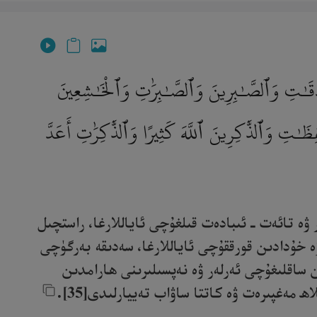
ِقَـٰتِ وَٱلصَّـٰبِرِينَ وَٱلصَّـٰبِرَٰتِ وَٱلْخَـٰشِعِينَ
َـٰتِ وَٱلذَّٰكِرِينَ ٱللَّهَ كَثِيرًا وَٱلذَّٰكِرَٰتِ أَعَدَّ
ر ۋە تائەت ـ ئىبادەت قىلغۇچى ئاياللارغا، راستچىل
ۋە خۇدادىن قورققۇچى ئاياللارغا، سەدىقە بەرگۈچى
ىن ساقلىغۇچى ئەرلەر ۋە نەپسىلىرىنى ھارامدىن
مەغپىرەت ۋە كاتتا ساۋاب تەييارلىدى[35].‎