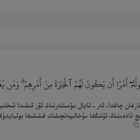
ُولُهُۥٓ أَمْرًا أَن يَكُونَ لَهُمُ ٱلْخِيَرَةُ مِنْ أَمْرِهِمْ ۗ وَمَن ي
رغان چاغدا، ئەر ـ ئايال مۆمىنلەرنىڭ ئۆز ئىشىدا ئىختىيا
چ ئادەمنىڭ ئۇنىڭغا مۇخالىپەتچىلىك قىلىشىغا بولمايدۇ)،