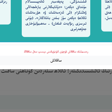
اھقا
قىلىنىدۇكى، پەيغەمبەر ئەلەيھىسسالام
رىزقن
 (ئى
مۇنداق دېگەن: «دۇئايىڭلارنى يازەلجەلالى
 ھەق
ۋەلئىكرام (ئى ئەزەمەتلىك ۋە ھۆرمەتلىك
2-سۈرە نەمل،
ئاللاھ) دېگەن سۆز بىلەن باشلاڭلار». (بۇنى
تىرمىزى رىۋايەت قىلغان) - سەھىھۇلبۇخارى
ِ ٱلْأُولَىٰ ۖ وَأَقِمْنَ ٱلصَّلَوٰةَ وَءَاتِينَ ٱلزَّكَوٰةَ وَأَطِعْنَ ٱللَّ
جەۋھەرلىرى
رەسىملىك ساقلاش ئۈچۈن كۇنۇپكىنى بېسىپ سەل ساقلاڭ
ساقلاش
ۋرىدىكى ئاياللارنىڭ ياسىنىپ چىققىنىدەك ياسىنىپ چىقماڭلا
ەرنىڭ ئائىلىسىدىكىلەر! ئاللاھ سىلەردىن گۇناھنى ساقىت 