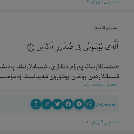
تەپسىرنى كۆرۈش
سۈرە ناس 5-ئايەت
ٱلَّذِى يُوَسْوِسُ فِى صُدُورِ ٱلنَّاسِ
٥
«ئىنسانلارنىڭ پەرۋەردىگارى، ئىنسانلارنىڭ پادىشا
ئىنسانلاردىن بولغان يوشۇرۇن شەيتاننىڭ ۋەسۋەسىسىنى
ئۇيغۇرچە - مۇھەممەد سالىھ
ھەمبەھىرلەش
تەپسىرنى كۆرۈش