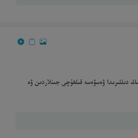
ىڭ دىللىرىدا ۋەسۋەسە قىلغۇچى جىنلاردىن ۋە