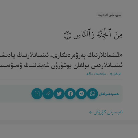
سۈرە ناس 6-ئايەت
مِنَ ٱلْجِنَّةِ وَٱلنَّاسِ
٦
«ئىنسانلارنىڭ پەرۋەردىگارى، ئىنسانلارنىڭ پادىشا
ئىنسانلاردىن بولغان يوشۇرۇن شەيتاننىڭ ۋەسۋەسىسىنى
ئۇيغۇرچە - مۇھەممەد سالىھ
ھەمبەھىرلەش
تەپسىرنى كۆرۈش