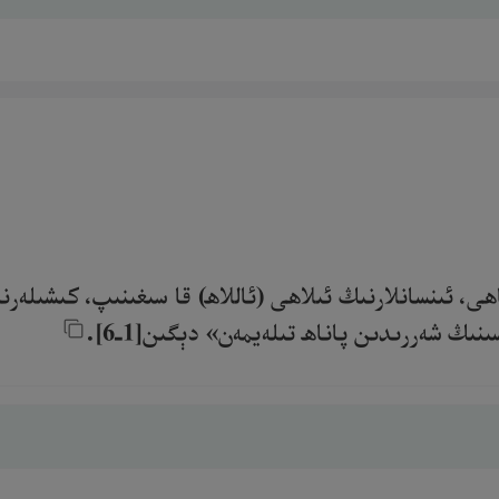
ھى، ئىنسانلارنىڭ ئىلاھى (ئاللاھ) قا سىغىنىپ، كىشىلەرن
ڭ شەررىدىن پاناھ تىلەيمەن» دېگىن[1ـ6].‎