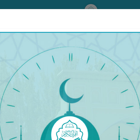
www.qurankerim.com
سۈرە ناس
ھى، ئىنسانلارنىڭ ئىلاھى (ئاللاھ) قا سىغىنىپ، كىشىلەرن
ڭ شەررىدىن پاناھ تىلەيمەن» دېگىن[1ـ6].‎