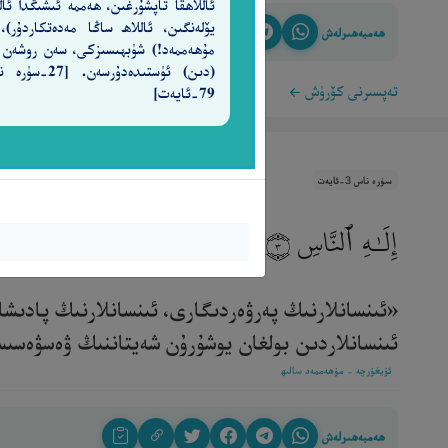
ئاللاھقا تاپشۇرغىن، ھەممە ئىشىڭدا ئالل
يۆلەنگىن، ئاللاھ ساڭا مەدەتكاردۇر)،
ھەمبەھىرلەش
مۇھەممەد!) شۈبھىسىزكى، سەن روشەن
(دىن) ئۈستىدەدۇرسەن. [7
تەپسىرنى كۆرۈش
79-ئايەت]
سۈرە ناس 3-ئايەت
إِلَـٰهِ ٱلنَّاسِ
٣
«ئىنسانلارنىڭ پەرۋەردىگارى، ئىنسانلارنىڭ پادىشا
ئىنسانلاردىن بولغان يوشۇرۇن شەيتاننىڭ ۋەسۋەسىسىنى
ئۇيغۇرچە - مۇھەممەد سالىھ
ھەمبەھىرلەش