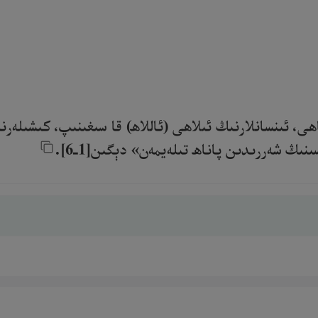
ھى، ئىنسانلارنىڭ ئىلاھى (ئاللاھ) قا سىغىنىپ، كىشىلەرن
ڭ شەررىدىن پاناھ تىلەيمەن» دېگىن[1ـ6].‎