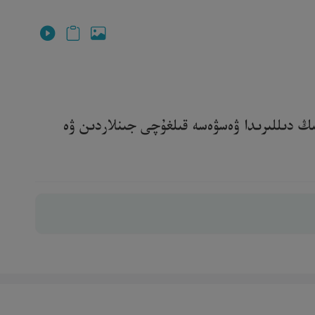
ىڭ دىللىرىدا ۋەسۋەسە قىلغۇچى جىنلاردىن ۋە