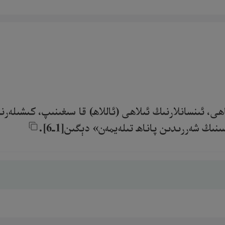
ھى، ئىنسانلارنىڭ ئىلاھى (ئاللاھ) قا سىغىنىپ، كىشىلەرن
ڭ شەررىدىن پاناھ تىلەيمەن» دېگىن[1ـ6].‎