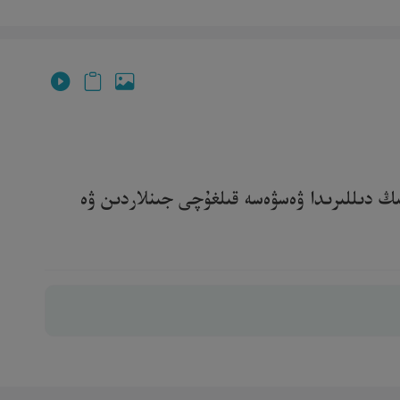
ىڭ دىللىرىدا ۋەسۋەسە قىلغۇچى جىنلاردىن ۋە