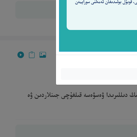
ى، قوبۇل بولىدىغان ئەمەلنى سورايمەن
ىڭ دىللىرىدا ۋەسۋەسە قىلغۇچى جىنلاردىن ۋە