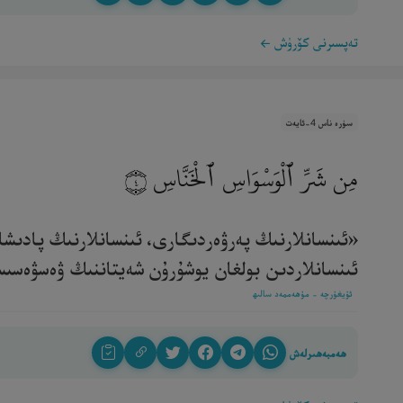
تەپسىرنى كۆرۈش
سۈرە ناس 4-ئايەت
مِن شَرِّ ٱلْوَسْوَاسِ ٱلْخَنَّاسِ
٤
«ئىنسانلارنىڭ پەرۋەردىگارى، ئىنسانلارنىڭ پادىشا
ئىنسانلاردىن بولغان يوشۇرۇن شەيتاننىڭ ۋەسۋەسىسىنى
ئۇيغۇرچە - مۇھەممەد سالىھ
ھەمبەھىرلەش