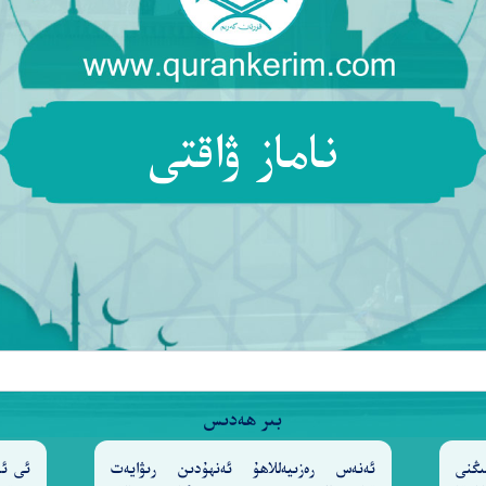
ناماز ۋاقتى
ھى، ئىنسانلارنىڭ ئىلاھى (ئاللاھ) قا سىغىنىپ، كىشىلەرن
ڭ شەررىدىن پاناھ تىلەيمەن» دېگىن[1ـ6].‎
بىر ھەدىس
ىڭنى
ئەنەس رەزىيەللاھۇ ئەنھۇدىن رىۋايەت
ئى ئا