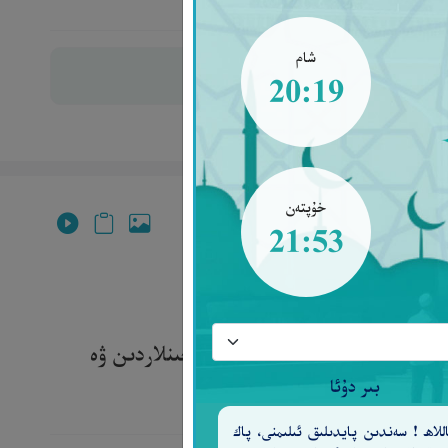
شام
20:19
خۇپتەن
21:53
ىڭ دىللىرىدا ۋەسۋەسە قىلغۇچى جىنلاردىن ۋە
بىر دۇئا
للاھ ! سەندىن پايدىلىق ئىلىمنى، پاك