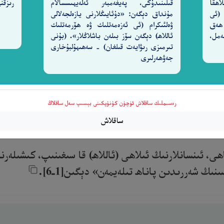
اھقا
قىلىنىدۇكى، پەيغەمبەر ئەلەيھىسسالام
رىزقن
 (ئى
مۇنداق دېگەن: «دۇئايىڭلارنى يازەلجەلالى
 ھەق
ۋەلئىكرام (ئى ئەزەمەتلىك ۋە ھۆرمەتلىك
2-سۈرە نەمل،
ئاللاھ) دېگەن سۆز بىلەن باشلاڭلار». (بۇنى
تىرمىزى رىۋايەت قىلغان) - سەھىھۇلبۇخارى
جەۋھەرلىرى
رەسىملىك ساقلاش ئۈچۈن كۇنۇپكىنى بېسىپ سەل ساقلاڭ
ساقلاش
ھى، ئىنسانلارنىڭ ئىلاھى (ئاللاھ) قا سىغىنىپ، كىشىلەرن
ڭ شەررىدىن پاناھ تىلەيمەن» دېگىن[1ـ6].‎