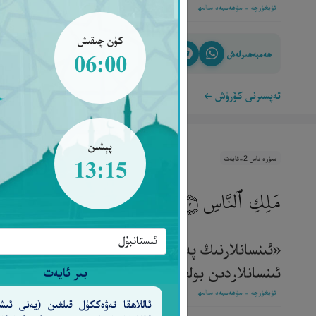
ئۇيغۇرچە - مۇھەممەد سالىھ
كۈن چىقىش
ھەمبەھىرلەش
06:00
تەپسىرنى كۆرۈش
پېشىن
سۈرە ناس 2-ئايەت
13:15
مَلِكِ ٱلنَّاسِ
٢
«ئىنسانلارنىڭ پەرۋەردىگارى، ئىنسانلارنىڭ پادىشا
ئىنسانلاردىن بولغان يوشۇرۇن شەيتاننىڭ ۋەسۋەسىسىنى
بىر ئايەت
ئۇيغۇرچە - مۇھەممەد سالىھ
ئاللاھقا تەۋەككۈل قىلغىن (يەنى ئىش