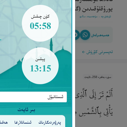
يورۇقلۇقىدىن (گۇمراھلىقنىڭ) قاراڭغۇلۇقلىرىغا چىقىرىد
كۈن چىقىش
ئۇيغۇرچە - مۇھەممەد سالىھ
05:58
ھەمبەھىرلەش
تەپسىرنى كۆرۈش
پېشىن
13:15
سۈرە بەقەرە 258-ئايەت
أَلَمْ تَرَ إِلَى ٱلَّذِى حَآجَّ إِبْرَٰهِـۧمَ فِى رَبِّهِۦٓ أَنْ ءَاتَ
يَأْتِى بِٱلشَّمْسِ مِنَ ٱلْمَشْرِقِ فَأْتِ بِهَا مِنَ ٱلْمَغ
بىر ئايەت
پەرۋەردىگارىڭ ئىنسانلارغا ھەقىق