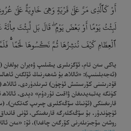
أَوْ كَٱلَّذِى مَرَّ عَلَىٰ قَرْيَةٍ وَهِىَ خَاوِيَةٌ عَلَىٰ عُرُوشِهَ
لَبِثْتُ يَوْمًا أَوْ بَعْضَ يَوْمٍ ۖ قَالَ بَل لَّبِثْتَ مِا۟ئَةَ 
ٱلْعِظَامِ كَيْفَ نُنشِزُهَا ثُمَّ نَكْسُوهَا لَحْمًا ۚ فَلَمَّا تَ
ياكى سەن تام، ئۆگزىلىرى يىقىلىپ ۋەيران بولغان 
(ئەجەبلىنىپ): «ئاللاھ بۇ شەھەرنىڭ ئۆلگەن ئاھالى
قۇدرىتىنى كۆرسىتىش ئۈچۈن) تىرىلدۈردى. ئاللاھ (
قارىغىنكى (ئۇنىڭ سۆڭەكلىرى چىرىپ كەتكەن). (ساڭا
ئۈچۈندۇر. بۇ سۆڭەكلەرگە قارىغىنكى، ئۇنى قانداق ق
روشەن مۆجىزىلەرنى كۆرگەن چاغدا)، ئۇ: «مەن ئاللاھن
ئۇيغۇرچە - مۇھەممەد سالىھ