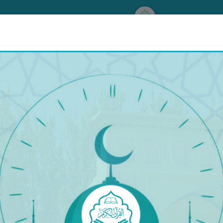
www.qurankerim.com
A
ق
◉
ئىككى بەت ھالىتى
قۇرئان & تەرجىمە
قۇرئان
تەرجىمە
تەپسىر
ِ إِلَى ٱلنُّورِ ۖ وَٱلَّذِينَ كَفَرُوٓا۟ أَوْلِيَآؤُهُمُ ٱلطَّـٰغُوتُ يُخ
 زۇلمەتلىرىدىن (ئىماننىڭ) يورۇقلۇقىغا چىقىرىدۇ؛ كاپىرل