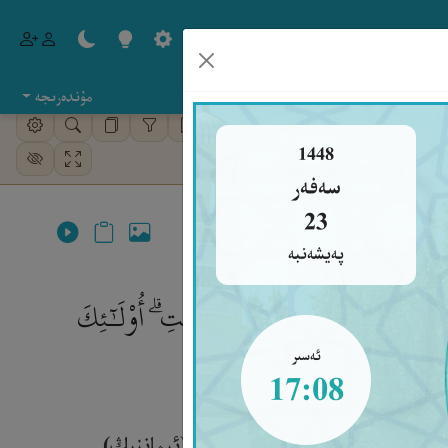
مۇندەرىجە
كۈتۈپخانا
ئېلىپبە
1448
سەفەر
23
پەيشەنبە
ْرِجُونَهُم مِّنَ ٱلنُّورِ إِلَى ٱلظُّلُمَـٰتِ ۗ أُو۟لَـٰٓئِكَ
ئەسىر
17:08
ارنىڭ ئىگىسى تاغۇتتۇر، ئۇلارنى (ئىماننىڭ)