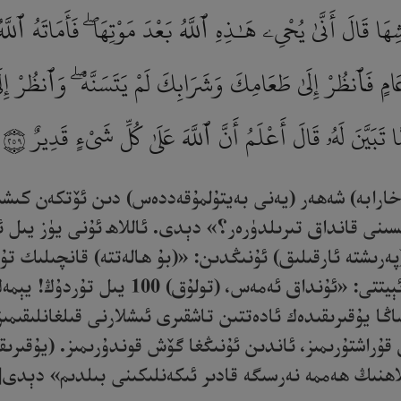
ا قَالَ أَنَّىٰ يُحْىِۦ هَـٰذِهِ ٱللَّهُ بَعْدَ مَوْتِهَا ۖ فَأَمَاتَهُ ٱللَّ
عَامٍ فَٱنظُرْ إِلَىٰ طَعَامِكَ وَشَرَابِكَ لَمْ يَتَسَنَّهْ ۖ وَٱنظُرْ إِل
بَيَّنَ لَهُۥ قَالَ أَعْلَمُ أَنَّ ٱللَّهَ عَلَىٰ كُلِّ شَىْءٍ قَدِيرٌ
٢٥٩
(خارابە) شەھەر (يەنى بەيتۇلمۇقەددەس) دىن ئۆتكەن كىشى
سىنى قانداق تىرىلدۈرەر؟» دېدى. ئاللاھ ئۇنى يۈز يىل ئ
پەرىشتە ئارقىلىق) ئۇنىڭدىن: «(بۇ ھالەتتە) قانچىلىك ت
كۈنگە يەتمەيدىغان ۋاقىت تۇردۇم» دېدى. ئ
 يۇقىرىقىدەك ئادەتتىن تاشقىرى ئىشلارنى قىلغانلىقىمىز
ۇراشتۇرىمىز، ئاندىن ئۇنىڭغا گۆش قوندۇرىمىز. (يۇقىرىقى
ىڭ ھەممە نەرسىگە قادىر ئىكەنلىكىنى بىلدىم» دېدى[259].‎