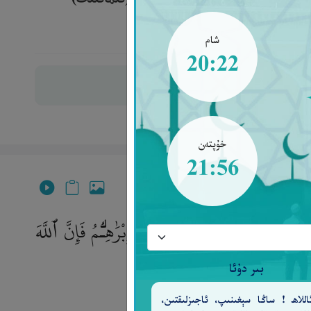
لاردۇر[257].‎
شام
20:22
خۇپتەن
21:56
ُ قَالَ أَنَا۠ أُحْىِۦ وَأُمِيتُ ۖ قَالَ إِبْرَٰهِـۧمُ فَإِنَّ ٱللَّهَ
ـٰلِمِينَ
بىر دۇئا
٢٥٨
للاھ ! ساڭا سېغىنىپ، ئاجىزلىقتىن،