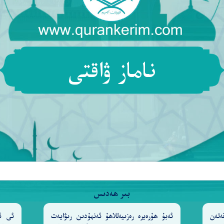
ۇ. ئەنە شۇلار ئەھلى دوزاختۇر، ئۇلار دوزاختا مەڭگۈ قالغۇچى
ناماز ۋاقتى
ىٰهُ ٱللَّهُ ٱلْمُلْكَ إِذْ قَالَ إِبْرَٰهِـۧمُ رَبِّىَ ٱلَّذِى يُحْىِۦ وَيُمِيت
ْرِبِ فَبُهِتَ ٱلَّذِى كَفَرَ ۗ وَٱللَّهُ لَا يَهْدِى ٱلْقَوْمَ ٱلظَّ
بىر ھەدىس
ەتەن
ئەبۇ ھۇرەيرە رەزىيەللاھۇ ئەنھۇدىن رىۋايەت
ئى ئا