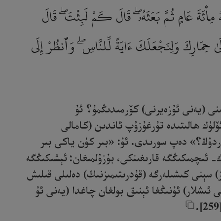
هُ مِا۟ئَةَ عَامٍ ثُمَّ بَعَثَهُۥ ۖ قَالَ كَمْ لَبِثْتَ ۖ قَالَ
َىٰ حِمَارِكَ وَلِنَجْعَلَكَ ءَايَةً لِّلنَّاسِ ۖ وَٱنظُرْ إِلَى
نى (يەنى ئۇزەيرنى) كۆرمىدىڭمۇ؟ ئۇ
ۆلۈك ھالىتىدە تۇرغۇزۇپ ئاندىن (كامالى
ۇردۇڭ؟» دەپ سورىدى. ئۇ: «بىر كۈن ياكى بىر
اللاھ ئېيتتى: «ئۇنداق ئەمەس، (تولۇق) 100 يىل تۇردۇڭ! يېمەك- ئىچمىكىڭگە قارىغىنكى، بۇزۇلمىغان؛ ئېشىكىڭگە
) سېنى كىشىلەرگە (قۇدرىتىمىزنىڭ) دەلىلى قىلىش
 ئىشلار) ئۇنىڭغا ئېنىق بولغان چاغدا (يەنى ئۇ