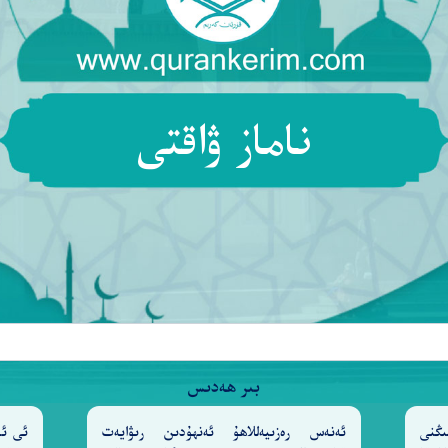
ناماز ۋاقتى
 مُّسْلِمَةً لَّكَ وَأَرِنَا مَنَاسِكَنَا وَتُبْ عَلَيْنَآ ۖ إِنَّكَ أَنتَ 
ىلغىن، بىزنىڭ ئەۋلادلىرىمىزدىنمۇ ئۆزۈڭگە ئىتائەتمەن ئ
بىنى ناھايىتى قوبۇل قىلغۇچىسەن، ناھايىتى مېھرىبانسەن[28
بىر ھەدىس
ىڭنى
ئەنەس رەزىيەللاھۇ ئەنھۇدىن رىۋايەت
ئى ئا