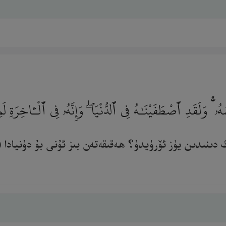
ُۥ ۚ وَلَقَدِ ٱصْطَفَيْنَـٰهُ فِى ٱلدُّنْيَا ۖ وَإِنَّهُۥ فِى ٱلْـَٔاخِرَةِ
ڭ دىنىدىن يۈز ئۆرۈيدۇ؟ ھەقىقەتەن بىز ئۇنى بۇ دۇنيادا 