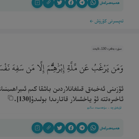
ھەمبەھىرلەش
تەپسىرنى كۆرۈش
سۈرە بەقەرە 130-ئايەت
وَمَن يَرْغَبُ عَن مِّلَّةِ إِبْرَٰهِـۧمَ إِلَّا مَن سَفِهَ نَفْسَه
ئۆزىنى ئەخمەق قىلغانلاردىن باشقا كىم ئىبراھىمنى
ئاخىرەتتە ئۇ ياخشىلار قاتارىدا بولىدۇ[130].‎
ئۇيغۇرچە - مۇھەممەد سالىھ
ھەمبەھىرلەش