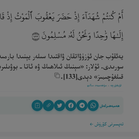
أَمْ كُنتُمْ شُهَدَآءَ إِذْ حَضَرَ يَعْقُوبَ ٱلْمَوْتُ إِذْ قَالَ 
إِلَـٰهًا وَٰحِدًا وَنَحْنُ لَهُۥ مُسْلِمُونَ
١٣٣
يەئقۇب جان ئۈزۈۋاتقان ۋاقتىدا سىلەر يېنىدا بارم
سورىدى. ئۇلار: «سېنىڭ ئىلاھىڭ ۋە ئاتا ـ بوۋىلىرىڭ
قىلغۇچىمىز» دېدى[133].‎
ئۇيغۇرچە - مۇھەممەد سالىھ
ھەمبەھىرلەش
تەپسىرنى كۆرۈش