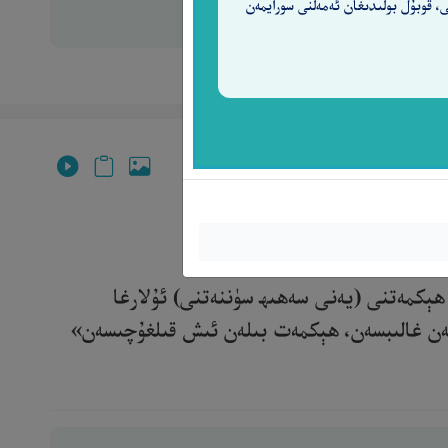
ى، قوبۇل بولىدىغان ئەمەلنى سورايمەن
َّكَ أَنتَ ٱلْعَزِيزُ ٱلْحَكِيمُ
١٢٩
 ھېكمەتنى (يەنى سەھىھ سۈننەتنى) ئۇلارغا
 سەن غالىبسەن، ھېكمەت بىلەن ئىش قىلغۇچىسەن»