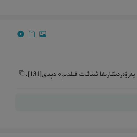
ۋەردىگارىغا ئىتائەت قىلدىم» دېدى[131].‎