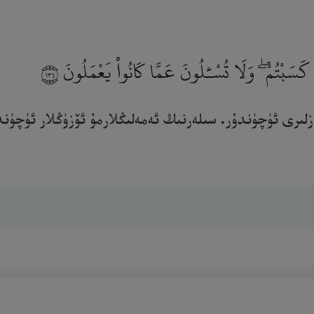
سَبْتُمْ ۖ وَلَا تُسْـَٔلُونَ عَمَّا كَانُوا۟ يَعْمَلُونَ
١٣٤
ۆزلىرى ئۈچۈندۇر. سىلەرنىڭ ئەمەلىڭلارمۇ ئۆزۈڭلار ئۈچۈند