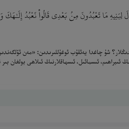
لِبَنِيهِ مَا تَعْبُدُونَ مِنۢ بَعْدِى قَالُوا۟ نَعْبُدُ إِلَـٰهَكَ وَإِلَـ
ىدىڭلار؟ شۇ چاغدا يەئقۇب ئوغۇللىرىدىن: «مەن ئۆلگەندى
 ئىبراھىم، ئىسمائىل، ئىسھاقلارنىڭ ئىلاھى بولغان بىر ئال