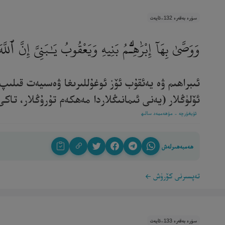
سۈرە بەقەرە 132-ئايەت
وَوَصَّىٰ بِهَآ إِبْرَٰهِـۧمُ بَنِيهِ وَيَعْقُوبُ يَـٰبَنِىَّ إِنَّ
ئىبراھىم ۋە يەئقۇب ئۆز ئوغۇللىرىغا ۋەسىيەت قىلىپ
ئۆلۈڭلار (يەنى ئىمانىڭلاردا مەھكەم تۇرۇڭلار، تاكى ئى
ئۇيغۇرچە - مۇھەممەد سالىھ
ھەمبەھىرلەش
تەپسىرنى كۆرۈش
سۈرە بەقەرە 133-ئايەت