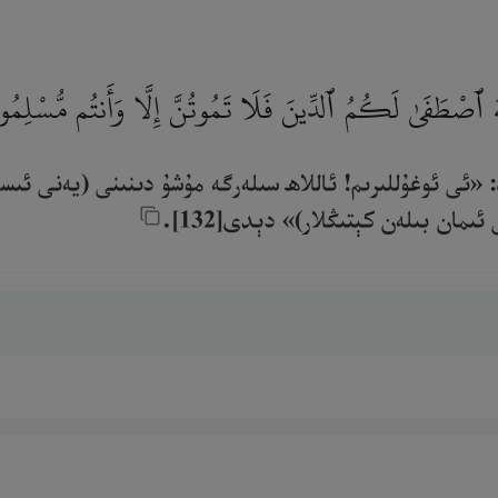
 ٱللَّهَ ٱصْطَفَىٰ لَكُمُ ٱلدِّينَ فَلَا تَمُوتُنَّ إِلَّا وَأَنتُم مُّسْلِم
: «ئى ئوغۇللىرىم! ئاللاھ سىلەرگە مۇشۇ دىنىنى (يەنى ئىس
مان بىلەن كېتىڭلار)» دېدى[132].‎