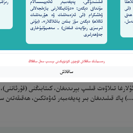
اھقا
قىلىنىدۇكى، پەيغەمبەر ئەلەيھىسسالام
رىزقن
 (ئى
مۇنداق دېگەن: «دۇئايىڭلارنى يازەلجەلالى
 ھەق
ۋەلئىكرام (ئى ئەزەمەتلىك ۋە ھۆرمەتلىك
2-سۈرە نەمل،
ئاللاھ) دېگەن سۆز بىلەن باشلاڭلار». (بۇنى
تىرمىزى رىۋايەت قىلغان) - سەھىھۇلبۇخارى
جەۋھەرلىرى
ءَايَـٰتِكَ وَيُعَلِّمُهُمُ ٱلْكِتَـٰبَ وَٱلْحِكْمَةَ وَيُزَكِّيهِمْ ۚ إِن
رەسىملىك ساقلاش ئۈچۈن كۇنۇپكىنى بېسىپ سەل ساقلاڭ
ساقلاش
ۇلارغا تىلاۋەت قىلىپ بېرىدىغان، كىتابىڭنى (قۇرئاننى)،
...) پاك قىلىدىغان بىر پەيغەمبەر ئەۋەتكىن، ھەقىقەتەن