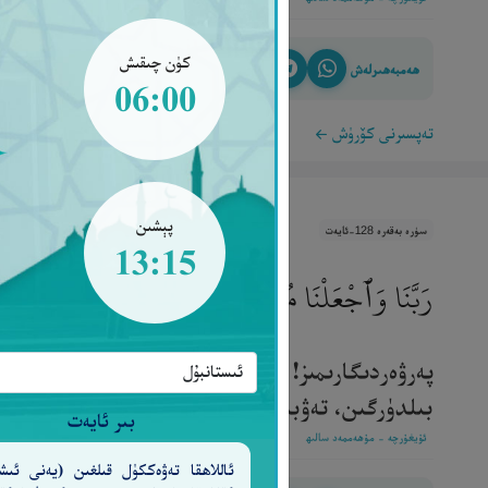
كۈن چىقىش
ھەمبەھىرلەش
06:00
تەپسىرنى كۆرۈش
پېشىن
سۈرە بەقەرە 128-ئايەت
13:15
رَبَّنَا وَٱجْعَلْنَا مُسْلِمَيْنِ لَكَ وَمِن ذُرِّيَّتِنَآ أُمَّةً
پەرۋەردىگارىمىز! ئىككىمىزنى ئۆزۈڭگە ئىتائەتمەن ق
بىلدۈرگىن، تەۋبىمىزنى قوبۇل قىلغىن، چۈنكى سەن تەۋ
بىر ئايەت
ئۇيغۇرچە - مۇھەممەد سالىھ
ئاللاھقا تەۋەككۈل قىلغىن (يەنى ئىش