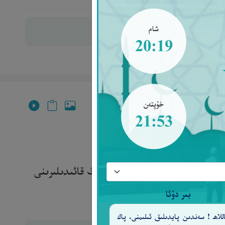
شام
20:19
خۇپتەن
21:53
ٱلتَّوَّابُ ٱلرَّحِيمُ
١٢٨
ۈممەت چىقارغىن، بىزگە ھەجىمىزنىڭ قائىدىلىرىنى
1]. ‎
بىر دۇئا
للاھ ! سەندىن پايدىلىق ئىلىمنى، پاك