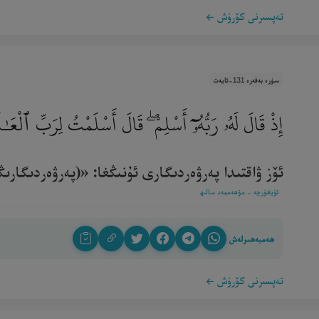
تەپسىرنى كۆرۈش
سۈرە بەقەرە 131-ئايەت
إِذْ قَالَ لَهُۥ رَبُّهُۥٓ أَسْلِمْ ۖ قَالَ أَسْلَمْتُ لِرَبِّ ٱلْعَـ
ئۆز ۋاقتىدا پەرۋەردىگارى ئۇنىڭغا: «(پەرۋەردىگارىڭ
ئۇيغۇرچە - مۇھەممەد سالىھ
ھەمبەھىرلەش
تەپسىرنى كۆرۈش