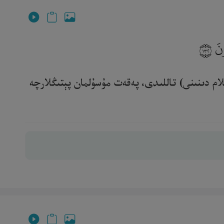
ُونَ
١٣٢
لام دىنىنى) تاللىدى، پەقەت مۇسۇلمان پېتىڭلارچە