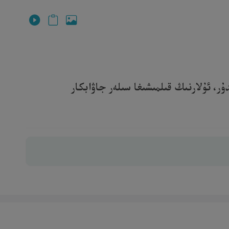
ۇر، ئۇلارنىڭ قىلمىشىغا سىلەر جاۋابكار