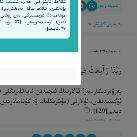
ئاللاھقا تاپشۇرغىن، ھەممە ئىشىڭدا ئالل
ھەمبەھىرلەش
يۆلەنگىن، ئاللاھ ساڭا مەدەتكاردۇر)،
مۇھەممەد!) شۈبھىسىزكى، سەن روشەن
(دىن) ئۈستىدەدۇرسەن. [7
تەپسىرنى كۆرۈش
79-ئايەت]
سۈرە بەقەرە 129-ئايەت
رَبَّنَا وَٱبْعَثْ فِيهِمْ رَسُولًا مِّنْهُمْ يَتْلُوا۟ عَلَيْهِمْ 
پەرۋەردىگارىمىز! ئۇلارنىڭ ئىچىدىن ئايەتلىرىڭنى ئ
ئۆگىتىدىغان، ئۇلارنى (مۇشرىكلىك ۋە گۇناھلاردىن
دېدى[129].‎
ئۇيغۇرچە - مۇھەممەد سالىھ