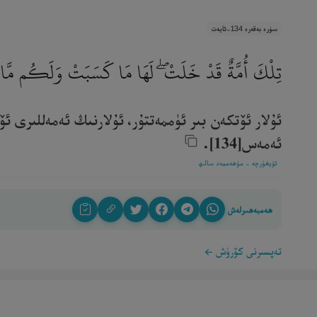
سۈرە بەقەرە 134-ئايەت
تِلْكَ أُمَّةٌ قَدْ خَلَتْ ۖ لَهَا مَا كَسَبَتْ وَلَكُم مَّا كَ
ئۇلار ئۆتكەن بىر ئۈممەتتۇر، ئۇلارنىڭ ئەمەللىرى ئ
ئەمەس[134]. ‎
ئۇيغۇرچە - مۇھەممەد سالىھ
ھەمبەھىرلەش
تەپسىرنى كۆرۈش