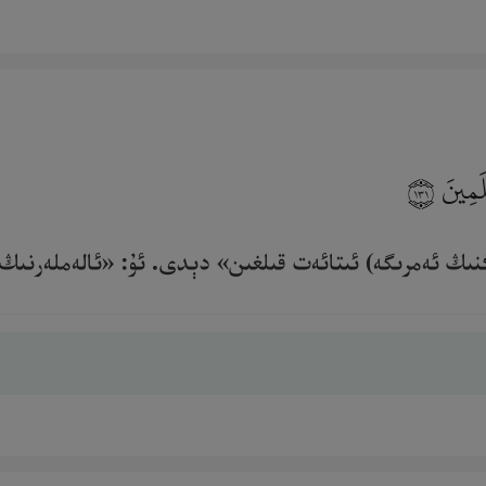
ٰلَمِينَ
١٣١
نىڭ ئەمرىگە) ئىتائەت قىلغىن» دېدى. ئۇ: «ئالەملەرنىڭ پەر