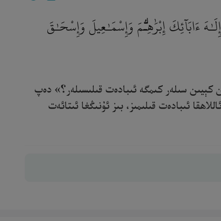
ٰهَ ءَابَآئِكَ إِبْرَٰهِـۧمَ وَإِسْمَـٰعِيلَ وَإِسْحَـٰقَ
ن كېيىن سىلەر كىمگە ئىبادەت قىلىسىلەر؟» دەپ
لاھقا ئىبادەت قىلىمىز، بىز ئۇنىڭغا ئىتائەت