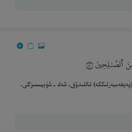
 لَمِنَ ٱلصَّـٰلِحِينَ
١٣٠
(پەيغەمبەرلىككە) تاللىدۇق. شەك ـ شۈبھىسىزكى،