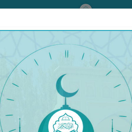
www.qurankerim.com
A
ق
◉
ئىككى بەت ھالىتى
قۇرئان & تەرجىمە
قۇرئان
تەرجىمە
تەپسىر
ِيلُ رَبَّنَا تَقَبَّلْ مِنَّآ ۖ إِنَّكَ أَنتَ ٱلسَّمِيعُ ٱلْعَلِيمُ
١٢٧
نى قوپۇرۇۋېتىپ: «پەرۋەردىگارىمىز! بىزنىڭ (خىزمىتىمىزن
1]. ‎