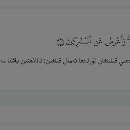
هُوَ ۖ وَأَعْرِضْ عَنِ ٱلْمُشْرِكِينَ
١٠٦
ي قىلىنغان قۇرئانغا ئەمەل قىلغىن؛ ئاللاھتىن باشقا مەب