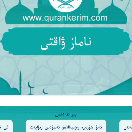
ناماز ۋاقتى
وَ ٱللَّطِيفُ ٱلْخَبِيرُ
١٠٣
ىدۇ، ئاللاھ (بەندىلىرىگە) مېھرىباندۇر، ھەممىدىن خەۋەردار
بىر ھەدىس
ەتەن
ئەبۇ ھۇرەيرە رەزىيەللاھۇ ئەنھۇدىن رىۋايەت
ئى ئا