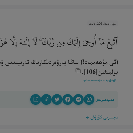
سۈرە ئەنئام 106-ئايەت
ٱتَّبِعْ مَآ أُوحِىَ إِلَيْكَ مِن رَّبِّكَ ۖ لَآ إِلَـٰهَ إِلَّا 
(ئى مۇھەممەد!) ساڭا پەرۋەردىگارىڭ تەرىپىدىن ۋەھى
بولمىغىن[106].‎
ئۇيغۇرچە - مۇھەممەد سالىھ
ھەمبەھىرلەش
تەپسىرنى كۆرۈش