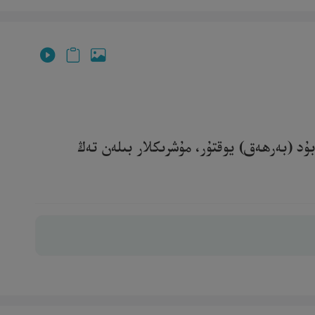
ۇد (بەرھەق) يوقتۇر، مۇشرىكلار بىلەن تەڭ