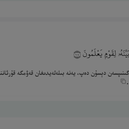
ِّنَهُۥ لِقَوْمٍ يَعْلَمُونَ
١٠٥
ۆگىنىپسەن دېسۇن دەپ، يەنە بىلەلەيدىغان قەۋمگە قۇرئان