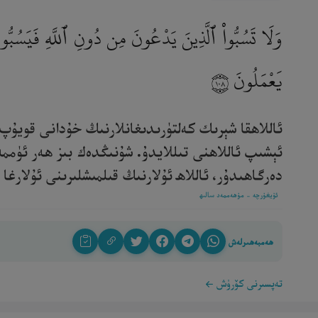
وَلَا تَسُبُّوا۟ ٱلَّذِينَ يَدْعُونَ مِن دُونِ ٱللَّهِ فَيَسُبُّوا۟ ٱللّ
يَعْمَلُونَ
١٠٨
ئاللاھقا شېرىك كەلتۈرىدىغانلارنىڭ خۇدانى قويۇپ ئ
ئېشىپ ئاللاھنى تىللايدۇ. شۇنىڭدەك بىز ھەر ئۈممە
دەرگاھىدۇر، ئاللاھ ئۇلارنىڭ قىلمىشلىرىنى ئۇلارغا ئې
ئۇيغۇرچە - مۇھەممەد سالىھ
ھەمبەھىرلەش
تەپسىرنى كۆرۈش