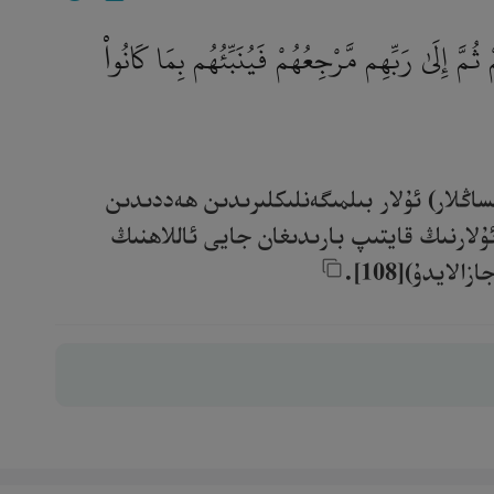
مَّ إِلَىٰ رَبِّهِم مَّرْجِعُهُمْ فَيُنَبِّئُهُم بِمَا كَانُوا۟
ساڭلار) ئۇلار بىلمىگەنلىكلىرىدىن ھەددىدىن
ئۇلارنىڭ قايتىپ بارىدىغان جايى ئاللاھنىڭ
يدۇ)[108].‎