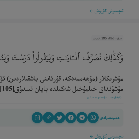
تەپسىرنى كۆرۈش
سۈرە ئەنئام 105-ئايەت
وَكَذَٰلِكَ نُصَرِّفُ ٱلْـَٔايَـٰتِ وَلِيَقُولُوا۟ دَرَسْتَ وَلِنُبَي
مۇشرىكلار (مۇھەممەدكە، قۇرئاننى باشقىلاردىن) ئ
مۇشۇنداق خىلمۇخىل شەكىلدە بايان قىلدۇق[105].‎
ئۇيغۇرچە - مۇھەممەد سالىھ
ھەمبەھىرلەش
تەپسىرنى كۆرۈش