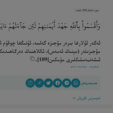
سۈرە ئەنئام 109-ئايەت
وَأَقْسَمُوا۟ بِٱللَّهِ جَهْدَ أَيْمَـٰنِهِمْ لَئِن جَآءَتْهُمْ ءَايَ
ئەگەر ئۇلارغا بىرەر مۆجىزە كەلسە، ئۇنىڭغا چوقۇم
مۆجىزىلەر (مېنىڭ ئەمەس)، ئاللاھنىڭ دەرگاھىدىكى 
ئىشەنمەسلىكلىرى مۇمكىن[109].‎
ئۇيغۇرچە - مۇھەممەد سالىھ
ھەمبەھىرلەش
تەپسىرنى كۆرۈش