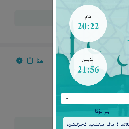
شام
20:22
خۇپتەن
21:56
دۇر[103]. ‎
بىر دۇئا
للاھ ! ساڭا سېغىنىپ، ئاجىزلىقتىن،