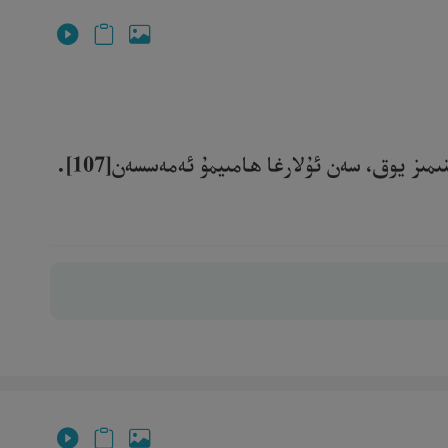
ز يوق، سەن ئۇلارغا ھامىيمۇ ئەمەسسەن[107].‎