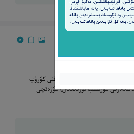
لۇقتىن، قورقۇنچاقلىقتىن، بەكمۇ قېرىپ
تىن پاناھ تىلەيمەن، يەنە ھاياتلىقنىڭ
ىرىدىن ۋە ئۆلۈمنىڭ پىتنىلىرىدىن پاناھ
ەن، يەنە گۆر ئازابىدىن پاناھ تىلەيمەن.
يظٍ
١٠٤
دىغان) دەلىللەر كەلدى، كىمكى ھەقنى كۆرۈپ
مەلىڭلارنى كۆزىتىپ تۇرىدىغان) كۆزەتچى