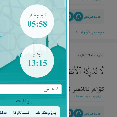
كۈن چىقىش
ھەمبەھىرلەش
05:58
تەپسىرنى كۆرۈش
پېشىن
سۈرە ئەنئام 103-ئايەت
13:15
لَّا تُدْرِكُهُ ٱلْأَبْصَـٰرُ وَهُوَ يُدْرِكُ ٱلْأَبْصَـٰرَ ۖ وَهُ
كۆزلەر ئاللاھنى كۆرمەيدۇ، ئاللاھ كۆزلەرنى كۆرۈپ تۇر
ئۇيغۇرچە - مۇھەممەد سالىھ
بىر ئايەت
پەرۋەردىگارىڭ ئىنسانلارغا ھەقىق
ھەمبەھىرلەش