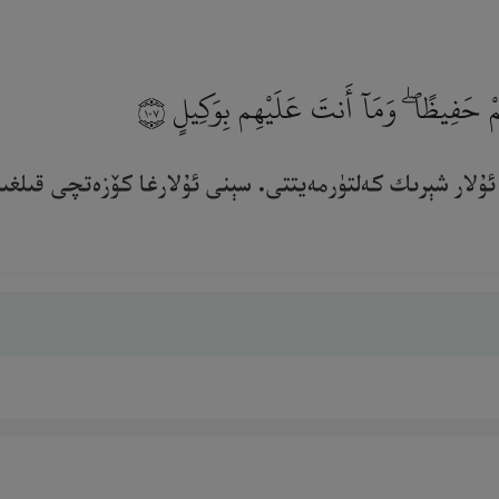
هِمْ حَفِيظًا ۖ وَمَآ أَنتَ عَلَيْهِم بِوَكِيلٍ
١٠٧
ۇلار شېرىك كەلتۈرمەيتتى. سېنى ئۇلارغا كۆزەتچى قىلغىنىمى