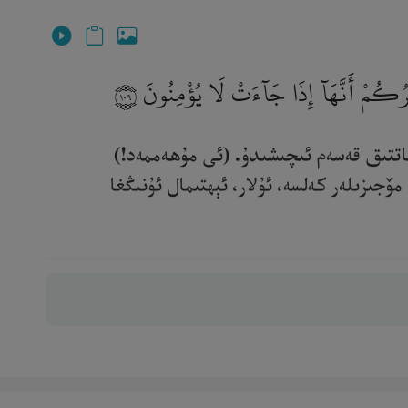
شْعِرُكُمْ أَنَّهَآ إِذَا جَآءَتْ لَا يُؤْمِنُونَ
١٠٩
 قاتتىق قەسەم ئىچىشىدۇ. (ئى مۇھەممەد!)
جىزىلەر كەلسە، ئۇلار، ئېھتىمال ئۇنىڭغا