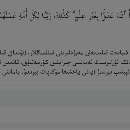
َهَ عَدْوًۢا بِغَيْرِ عِلْمٍ ۗ كَذَٰلِكَ زَيَّنَّا لِكُلِّ أُمَّةٍ عَمَلَهُمْ ثُ
ىبادەت قىلىدىغان مەبۇدلىرىنى تىللىماڭلار، (ئۇنداق قىل
تكە ئۆزلىرىنىڭ ئەمەلىنى چىرايلىق كۆرسەتتۇق، ئاندىن 
يتىپ بېرىدۇ (يەنى ياخشىغا مۇكاپات بېرىدۇ، ياماننى جازالا