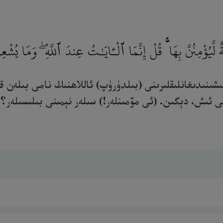
ةٌ لَّيُؤْمِنُنَّ بِهَا ۚ قُلْ إِنَّمَا ٱلْـَٔايَـٰتُ عِندَ ٱللَّهِ ۖ وَمَا يُ
 ئىشىنىدىغانلىقلىرىنى (بىلدۈرۈپ) ئاللاھنىڭ نامى بىلەن
ئىش، دېگىن. (ئى مۆمىنلەر!) سىلەر نېمىنى بىلىسىلەر؟ مۆ