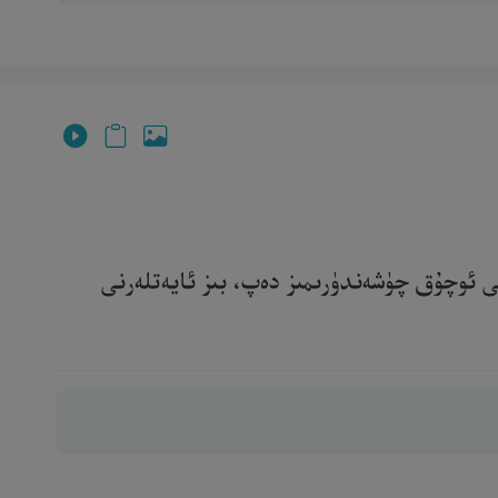
نى ئوچۇق چۈشەندۈرىمىز دەپ، بىز ئايەتلەرنى