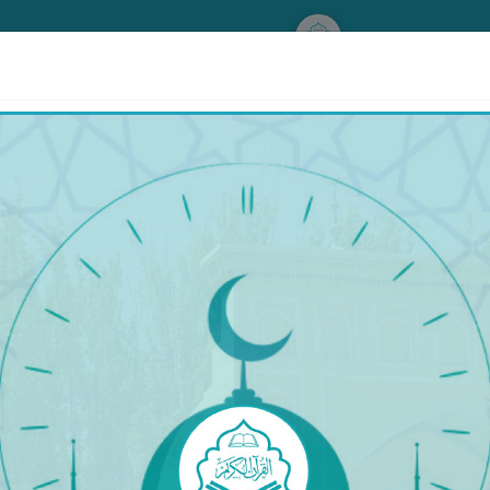
www.qurankerim.com
A
ق
◉
ئىككى بەت ھالىتى
قۇرئان & تەرجىمە
قۇرئان
تەرجىمە
تەپسىر
كُلِّ شَىْءٍ فَٱعْبُدُوهُ ۚ وَهُوَ عَلَىٰ كُلِّ شَىْءٍ وَكِيلٌ
١٠٢
اھتىن بۆلەك ھېچ مەبۇد (بەرھەق) يوقتۇر، ئۇ ھەممە نەرسىن