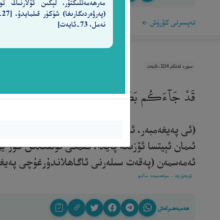
مەرھەمەتلىكتۇر، لېكىن ئۇلارنىڭ تو
(پەرۋ
تەپسىرنى كۆرۈش
نەمل، 73-ئايەت]
سۈرە ئەنئام 104-ئايەت
قَدْ جَآءَكُم بَصَآئِرُ مِن رَّبِّكُمْ ۖ فَمَنْ أَبْصَرَ فَلِ
(ئى پەيغەمبەر، ئېيتقىنكى) سىلەرگە پەرۋەردىگارىڭ
ئىمان ئېيتسا ئۆزىگە پايدا، كىمكى ئۇنىڭدىن كۆز ي
ئەمەسمەن (پەقەت سىلەرنى ئاگاھلاندۇرغۇچى پەيغەمبەرم
ئۇيغۇرچە - مۇھەممەد سالىھ
ھەمبەھىرلەش