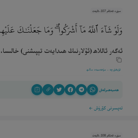
سۈرە ئەنئام 107-ئايەت
وَلَوْ شَآءَ ٱللَّهُ مَآ أَشْرَكُوا۟ ۗ وَمَا جَعَلْنَـٰكَ عَلَيْ
ئەگەر ئاللاھ (ئۇلارنىڭ ھىدايەت تېپىشنى) خالىسا، ئ
ئۇيغۇرچە - مۇھەممەد سالىھ
ھەمبەھىرلەش
تەپسىرنى كۆرۈش
سۈرە ئەنئام 108-ئايەت