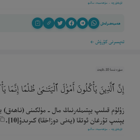
ئۇيغۇرچە - مۇھەممەد سالىھ
ھەمبەھىرلەش
تەپسىرنى كۆرۈش
سۈرە نىسا 10-ئايەت
إِنَّ ٱلَّذِينَ يَأْكُلُونَ أَمْوَٰلَ ٱلْيَتَـٰمَىٰ ظُلْمًا إِنَّمَا 
زۇلۇم قىلىپ يېتىملەرنىڭ مال ـ مۈلكىنى (ناھەق) يە
يېنىپ تۇرغان ئوتقا (يەنى دوزاخقا) كىرىدۇ[10].‎
ئۇيغۇرچە - مۇھەممەد سالىھ