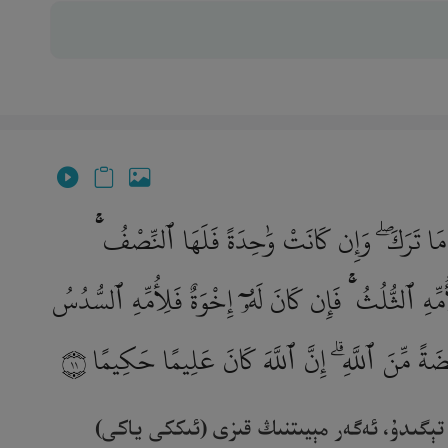
 مَا تَرَكَ ۖ وَإِن كَانَتْ وَٰحِدَةً فَلَهَا ٱلنِّصْفُ ۚ
أُمِّهِ ٱلثُّلُثُ ۚ فَإِن كَانَ لَهُۥٓ إِخْوَةٌ فَلِأُمِّهِ ٱلسُّدُسُ
ضَةً مِّنَ ٱللَّهِ ۗ إِنَّ ٱللَّهَ كَانَ عَلِيمًا حَكِيمًا
١١
 تېگىدۇ، ئەگەر مېيىتنىڭ قىزى (ئىككى ياكى)