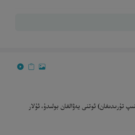
ىپ تۇرىدىغان) ئوتنى يەۋالغان بولىدۇ، ئۇلار