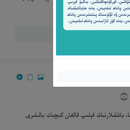
لۇقتىن، قورقۇنچاقلىقتىن، بەكمۇ قېرىپ
تىن پاناھ تىلەيمەن، يەنە ھاياتلىقنىڭ
ىرىدىن ۋە ئۆلۈمنىڭ پىتنىلىرىدىن پاناھ
ەن، يەنە گۆر ئازابىدىن پاناھ تىلەيمەن.
ا
٩
، باشقىلارنىڭ قېلىپ قالغان كىچىك بالىلىرى