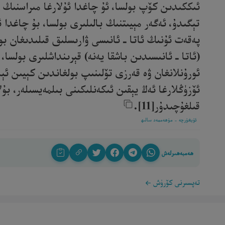
ئىككىدىن كۆپ بولسا، ئۇ چاغدا ئۇلارغا مىراسنىڭ ئ
تېگىدۇ، ئەگەر مېيىتنىڭ بالىلىرى بولسا، بۇ چاغدا 
پەقەت ئۇنىڭ ئاتا ـ ئانىسى ۋارىسلىق قىلىدىغان بو
(ئاتا ـ ئانىسىدىن باشقا يەنە) قېرىنداشلىرى بولسا،
ئورۇنلانغان ۋە قەرزى تۆلىنىپ بولغاندىن كېيىن ئېل
ئۆزۈڭلارغا ئەڭ يېقىن ئىكەنلىكىنى بىلمەيسىلەر، بۇ
قىلغۇچىدۇر[11].‎
ئۇيغۇرچە - مۇھەممەد سالىھ
ھەمبەھىرلەش
تەپسىرنى كۆرۈش