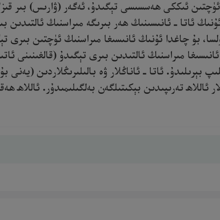
ۈچتىن ئىككى ھەسسىسى تېگىدۇ، ئەگەر (ۋارىس) بىر قىزلا 
ئۇنىڭ ئاتا ـ ئانىسىنىڭ ھەر بىرىگە مىراسنىڭ ئالتىدىن بى
لسا، بۇ چاغدا ئۇنىڭ ئانىسىغا مىراسنىڭ ئۈچتىن بىرى تېگ
 ئانىسىغا مىراسنىڭ ئالتىدىن بىرى تېگىدۇ (قالغىنىنى ئات
ىپ بېرىلىدۇ. ئاتا ـ ئاناڭلار ۋە بالىلىرىڭلاردىن (يەنى
لار ئاللاھ تەرىپىدىن بېكىتىلگەن بەلگىلىمىدۇر. ئاللاھ 