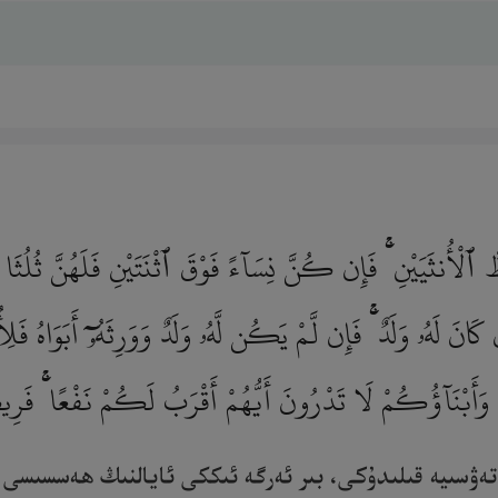
لْأُنثَيَيْنِ ۚ فَإِن كُنَّ نِسَآءً فَوْقَ ٱثْنَتَيْنِ فَلَهُنَّ ثُلُثَا
َانَ لَهُۥ وَلَدٌ ۚ فَإِن لَّمْ يَكُن لَّهُۥ وَلَدٌ وَوَرِثَهُۥٓ أَبَوَاهُ فَلِ
 وَأَبْنَآؤُكُمْ لَا تَدْرُونَ أَيُّهُمْ أَقْرَبُ لَكُمْ نَفْعًا ۚ فَرِي
ە تەۋسىيە قىلىدۇكى، بىر ئەرگە ئىككى ئايالنىڭ ھەسسىسى