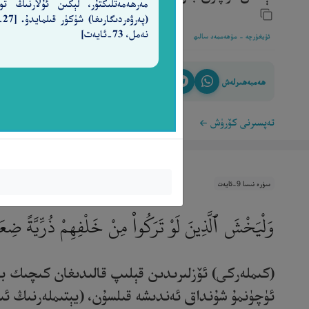
مەرھەمەتلىكتۇر، لېكىن ئۇلارنىڭ تو
(پەرۋ
نەمل، 73-ئايەت]
ئۇيغۇرچە - مۇھەممەد سالىھ
ھەمبەھىرلەش
تەپسىرنى كۆرۈش
سۈرە نىسا 9-ئايەت
وَلْيَخْشَ ٱلَّذِينَ لَوْ تَرَكُوا۟ مِنْ خَلْفِهِمْ ذُرِّيَّةً ضِعَـٰ
(كىملەركى) ئۆزلىرىدىن قېلىپ قالىدىغان كىچىك بال
ئۈچۈنمۇ شۇنداق ئەندىشە قىلسۇن، (يېتىملەرنىڭ ئىشىد