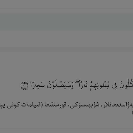
يَأْكُلُونَ فِى بُطُونِهِمْ نَارًا ۖ وَسَيَصْلَوْنَ سَعِيرًا
١٠
ۋالىدىغانلار، شۈبھىسىزكى، قورسىقىغا (قىيامەت كۈنى يېن