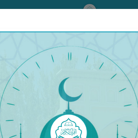
www.qurankerim.com
A
ق
◉
ئىككى بەت ھالىتى
قۇرئان & تەرجىمە
قۇرئان
تەرجىمە
تەپسىر
لِلنِّسَآءِ نَصِيبٌ مِّمَّا تَرَكَ ٱلْوَٰلِدَانِ وَٱلْأَقْرَبُونَ مِمَّا قَ
ەنى مېيىتنىڭ تەرەكىسىدە) ئەرلەرنىڭ ھەسسىسى بار. ئاتا-
ە) ئاز بولسۇن ياكى كۆپ بولسۇن، ھەر ئادەم (ئاللاھنىڭ