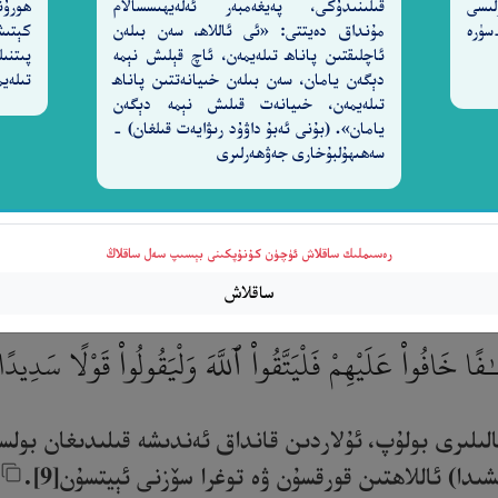
لىسى
قىلىنىدۇكى، پەيغەمبەر ئەلەيھىسسالام
ھورۇن
ەردىگارىغا) شۈكۈر قىلمايدۇ. [27-سۈرە
مۇنداق دەيتتى: «ئى ئاللاھ، سەن بىلەن
كېتىش
ئاچلىقتىن پاناھ تىلەيمەن، ئاچ قېلىش نېمە
پىتنىل
دېگەن يامان، سەن بىلەن خىيانەتتىن پاناھ
تىلەيم
تىلەيمەن، خىيانەت قىلىش نېمە دېگەن
يامان». (بۇنى ئەبۇ داۋۇد رىۋايەت قىلغان) -
سەھىھۇلبۇخارى جەۋھەرلىرى
رەسىملىك ساقلاش ئۈچۈن كۇنۇپكىنى بېسىپ سەل ساقلاڭ
ساقلاش
فًا خَافُوا۟ عَلَيْهِمْ فَلْيَتَّقُوا۟ ٱللَّهَ وَلْيَقُولُوا۟ قَوْلًا سَدِيدً
ىلىرى بولۇپ، ئۇلاردىن قانداق ئەندىشە قىلىدىغان بولسا
ا) ئاللاھتىن قورقسۇن ۋە توغرا سۆزنى ئېيتسۇن[9].‎