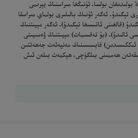
بولىدىغان بولسا، ئۇنىڭغا مىراسنىڭ يېرىمى
رى تېگىدۇ. ئەگەر ئۇنىڭ بالىلىرى بولماي مىراسقا
ىدۇ (قالغىنى ئاتىسىغا تېگىدۇ). ئەگەر مېيىتنىڭ
ىسى ئالىدۇ). (بۇ تەقسىمات) مېيىتنىڭ ۋەسىيىتى
 بۇ ئىككىسىدىن) قايسىسىنىڭ مەنپەئەت جەھەتتىن
ھەقىقەتەن ھەممىنى بىلگۈچى، ھېكمەت بىلەن ئىش