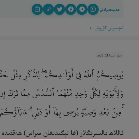
ھەمبەھىرلەش
تەپسىرنى كۆرۈش
سۈرە نىسا 11-ئايەت
يُوصِيكُمُ ٱللَّهُ فِىٓ أَوْلَـٰدِكُمْ ۖ لِلذَّكَرِ مِثْلُ حَظِّ ٱ
وَلِأَبَوَيْهِ لِكُلِّ وَٰحِدٍ مِّنْهُمَا ٱلسُّدُسُ مِمَّا تَرَكَ إِن ك
ۚ مِنۢ بَعْدِ وَصِيَّةٍ يُوصِى بِهَآ أَوْ دَيْنٍ ۗ ءَابَآؤُكُمْ
ئاللاھ بالىلىرىڭلار (غا تېگىدىغان مىراس) ھەققىد