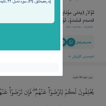
ۋە رەھمەتتۇر. [27-سۈرە نەمل، 77-ئايەت]
ئۇلار (يەنى مۇناپىقلار) نىڭ يېنىغا قايتىپ بارغىنىڭ
قەسەم قىلىدۇ. ئۇلاردىن يۈز ئۆرۈڭلار، ئۇلار ھەقىقە
ئۇيغۇرچە - مۇھەممەد سالىھ
ھەمبەھىرلەش
تەپسىرنى كۆرۈش
سۈرە تەۋبە 96-ئايەت
يَحْلِفُونَ لَكُمْ لِتَرْضَوْا۟ عَنْهُمْ ۖ فَإِن تَرْضَوْا۟ عَنْه