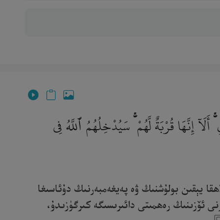
آ إِنَّهَا قُرْبَةٌ لَّهُمْ ۚ سَيُدْخِلُهُمُ ٱللَّهُ فِى
لاھقا يېقىن بولۇشنىڭ ۋە پەيغەمبەرنىڭ دۇئاسىغا
لارنى ئۆزىنىڭ رەھمىتى دائىرىسىگە كىرگۈزىدۇ،