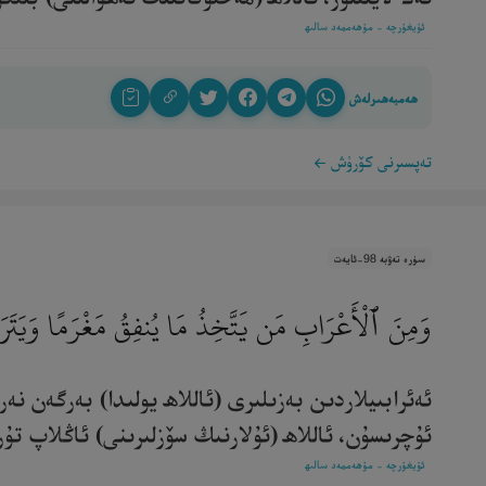
ئۇيغۇرچە - مۇھەممەد سالىھ
ھەمبەھىرلەش
تەپسىرنى كۆرۈش
سۈرە تەۋبە 98-ئايەت
وَمِنَ ٱلْأَعْرَابِ مَن يَتَّخِذُ مَا يُنفِقُ مَغْرَمًا وَيَتَرَبّ
ئەئرابىيلاردىن بەزىلىرى (ئاللاھ يولىدا) بەرگەن 
ئۇچرىسۇن، ئاللاھ (ئۇلارنىڭ سۆزلىرىنى) ئاڭلاپ تۇرغۇ
ئۇيغۇرچە - مۇھەممەد سالىھ