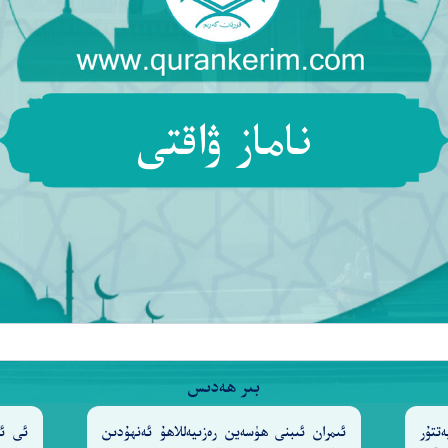
ىلەرنىڭ (سۆزۈڭلارغا) ئىشەنمەيمىز، ئاللاھ سىلەرنىڭ ئەھۋ
ڭ (بۇنىڭدىن كېيىنكى) ئەمەلىڭلارنى كۆرۈپ تۇرىدۇ. (مۇن
كېيىن)، يوشۇرۇن ۋە ئاشكارا ئىشلارنى بىلگۈچى (ئاللاھ) ن
ناماز ۋاقتى
بىر ھەدىس
رِضُوا۟ عَنْهُمْ ۖ فَأَعْرِضُوا۟ عَنْهُمْ ۖ إِنَّهُمْ رِجْسٌ ۖ وَمَأْوَىٰهُ
تتۇر
ئىمران ئىبنى ھۈسەين رەزىيەللاھۇ ئەنھۇدىن
ئى ئا