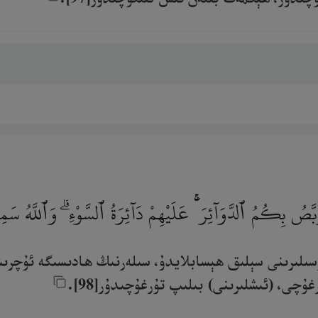
َصُ بِكُمُ ٱلدَّوَآئِرَ ۚ عَلَيْهِمْ دَآئِرَةُ ٱلسَّوْءِ ۗ وَٱللَّهُ سَ
نەرسىلىرىنى سېلىق ھېسابلايدۇ، سىلەرنىڭ ھادىسىگە ئۇچرى
چى، (ئىشلىرىنى) بىلىپ تۇرغۇچىدۇر[98].‎