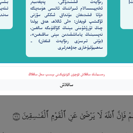
رىۋايەت قىلىنىدۇكى، پەيغەمبەر
بىلىپ
ئەلەيھىسسالام ئىمراننىڭ ئاتىسى ھۈسەينگە
تىلەي
لاردا، ئۇلار سىلەرنىڭ ئۇلارنى ئەيىبلىمەسلىكىڭلار ئۈچۈن (
دۇئا قىلىدىغان مۇنداق ئىككى سۆزنى
سەندى
ئۆگىتىپ قويغان: «ئى ئاللاھ، ھەق يولدا
تەن نىجىستۇر، قىلمىشلىرىنىڭ جازاسى ئۈچۈن ئۇلارنىڭ بارى
چىڭ تۇرۇشۇمنى مېنىڭ كۆڭلۈمگە سالغىن،
نەپسىمنىڭ يامانلىقىدىن مېنى ساقلىغىن».
(بۇنى تىرمىزى رىۋايەت قىلغان) -
سەھىھۇلبۇخارى جەۋھەرلىرى
رەسىملىك ساقلاش ئۈچۈن كۇنۇپكىنى بېسىپ سەل ساقلاڭ
ساقلاش
ُمْ فَإِنَّ ٱللَّهَ لَا يَرْضَىٰ عَنِ ٱلْقَوْمِ ٱلْفَـٰسِقِينَ
٩٦