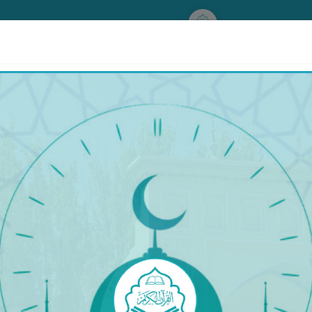
www.qurankerim.com
A
ق
◉
ئىككى بەت ھالىتى
قۇرئان & تەرجىمە
قۇرئان
تەرجىمە
تەپسىر
َذِرُوا۟ لَن نُّؤْمِنَ لَكُمْ قَدْ نَبَّأَنَا ٱللَّهُ مِنْ أَخْبَارِكُمْ ۚ و
تَعْمَلُونَ
٩٤
ايتىپ كەلگەن چېغىڭلاردا، ئۇلار سىلەرگە (غازاتتىن قېلىپ