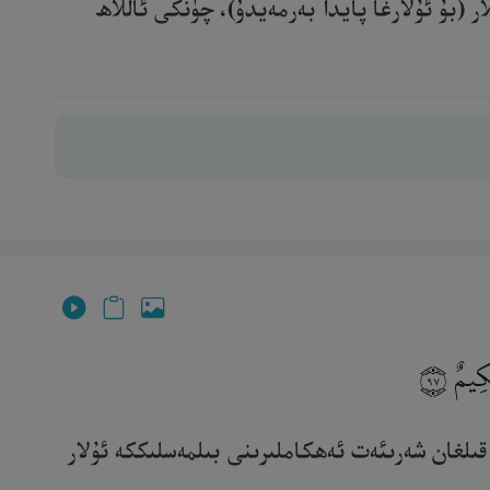
 (بۇ ئۇلارغا پايدا بەرمەيدۇ)، چۈنكى ئاللاھ
َكِيمٌ
٩٧
 قىلغان شەرىئەت ئەھكاملىرىنى بىلمەسلىككە ئۇلار