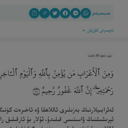
ھەمبەھىرلەش
تەپسىرنى كۆرۈش
سۈرە تەۋبە 99-ئايەت
وَمِنَ ٱلْأَعْرَابِ مَن يُؤْمِنُ بِٱللَّهِ وَٱلْيَوْمِ ٱلْـَٔاخِرِ و
رَحْمَتِهِۦٓ ۗ إِنَّ ٱللَّهَ غَفُورٌ رَّحِيمٌ
٩٩
ئەئرابىيلارنىڭ بەزىلىرى ئاللاھقا ۋە ئاخىرەت كۈنىگ
ئېرىشىشنىڭ ۋاسىتىسى قىلىدۇ، ئۇلار بۇ ئارقىلىق راس