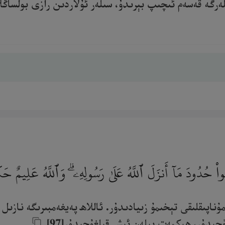
ەرگە قەسەم ئىچىپ بېرىدۇ، سىلەر ئۇلاردىن رازى بولساڭلار
ُوا۟ حُدُودَ مَآ أَنزَلَ ٱللَّهُ عَلَىٰ رَسُولِهِۦ ۗ وَٱللَّهُ عَلِيمٌ ح
ۇناپىقلىقى تېخىمۇ زىيادىدۇر. ئاللاھ پەيغەمبىرىگە نازىل
چىدۇر، ھېكمەت بىلەن ئىش قىلغۇچىدۇر[97].‎