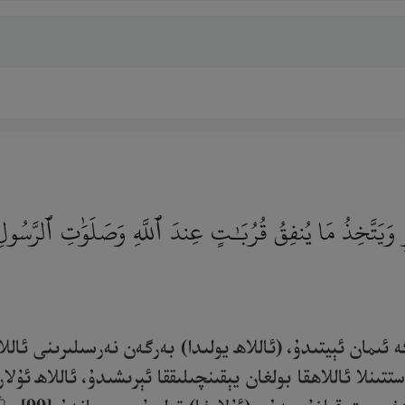
َيَتَّخِذُ مَا يُنفِقُ قُرُبَـٰتٍ عِندَ ٱللَّهِ وَصَلَوَٰتِ ٱلرَّسُولِ ۚ أَلَ
ە ئىمان ئېيتىدۇ، (ئاللاھ يولىدا) بەرگەن نەرسىلىرىنى ئال
تتىنلا ئاللاھقا بولغان يېقىنچىلىققا ئېرىشىدۇ، ئاللاھ ئۇ