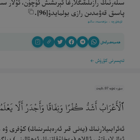
سىلەرنىڭ رازىلىقىڭلارغا ئېرىشىش ئۈچۈن، ئۇلار سىل
پاسىق قەۋمدىن رازى بولمايدۇ[96].‎
ئۇيغۇرچە - مۇھەممەد سالىھ
ھەمبەھىرلەش
تەپسىرنى كۆرۈش
سۈرە تەۋبە 97-ئايەت
ٱلْأَعْرَابُ أَشَدُّ كُفْرًا وَنِفَاقًا وَأَجْدَرُ أَلَّا يَعْلَم
ئەئرابىيلارنىڭ (يەنى قىر ئەرەبلىرىنىڭ) كۇفرى ۋە م
ئەڭ لايىقتۇر، ئاللاھ (مەخلۇقاتنىڭ ئەھۋالىنى) بىلگۈ