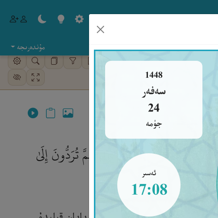
مۇندەرىجە
كۈتۈپخانا
ئېلىپبە
1448
سەفەر
24
جۈمە
َسَيَرَى ٱللَّهُ عَمَلَكُمْ وَرَسُولُهُۥ ثُمَّ تُرَدُّونَ إِلَىٰ
ئەسىر
17:08
 قالغانلىقلىرى توغرىسىدا) ئۆزرە بايان قىلىدۇ.