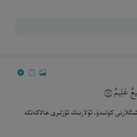
مِيعٌ عَلِيمٌ
٩٨
شىڭلارنى كۈتىدۇ، ئۇلارنىڭ ئۆزلىرى ھالاكەتكە