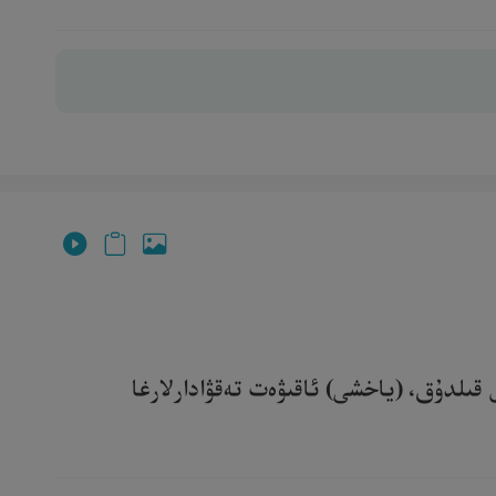
قىلدۇق، (ياخشى) ئاقىۋەت تەقۋادارلارغا