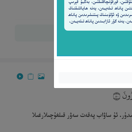
لۇقتىن، قورقۇنچاقلىقتىن، بەكمۇ قېرىپ
تىن پاناھ تىلەيمەن، يەنە ھاياتلىقنىڭ
ىرىدىن ۋە ئۆلۈمنىڭ پىتنىلىرىدىن پاناھ
ەن، يەنە گۆر ئازابىدىن پاناھ تىلەيمەن.
ِرُونَ
٨٠
دۇر. ئۇ ساۋاب پەقەت سەۋر قىلغۇچىلارغىلا