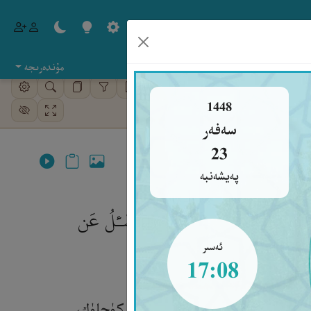
مۇندەرىجە
كۈتۈپخانا
ئېلىپبە
1448
سەفەر
23
پەيشەنبە
ُ مِنْهُ قُوَّةً وَأَكْثَرُ جَمْعًا ۚ وَلَا يُسْـَٔلُ عَن
ئەسىر
17:08
تلەردىن ئۇنىڭغا قارىغاندا تېخىمۇ كۈچلۈك،