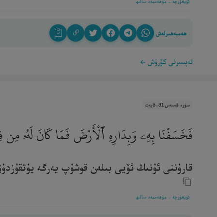
ئۇيغۇرچە - مۇھەممەد سالىھ
ھەمبەھىرلەش
تەپسىرنى كۆرۈش
سۈرە قەسەس 81-ئايەت
فَخَسَفْنَا بِهِۦ وَبِدَارِهِ ٱلْأَرْضَ فَمَا كَانَ لَهُۥ مِن 
قارۇننى ئۇنىڭ ئۆيى بىلەن قوشۇپ يەرگە يۇتقۇزدۇق، ئ
ئۇيغۇرچە - مۇھەممەد سالىھ