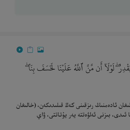
ِرُ ۖ لَوْلَآ أَن مَّنَّ ٱللَّهُ عَلَيْنَا لَخَسَفَ بِنَا ۖ
ىغان ئادەمنىڭ رىزقىنى كەڭ قىلىدىكەن، (خالىغان
 ئىدى، بىزنى ئەلۋەتتە يەر يۇتاتتى، ۋاي