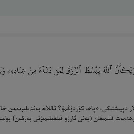
َيْكَأَنَّ ٱللَّهَ يَبْسُطُ ٱلرِّزْقَ لِمَن يَشَآءُ مِنْ عِبَادِهِۦ وَيَقْد
ر دېيىشتىكى، «پاھ، كۆردۈڭمۇ؟ ئاللاھ بەندىلىرىدىن خال
رھەمەت قىلمىغان (يەنى ئارزۇ قىلغىنىمىزنى بەرگەن) بولسا