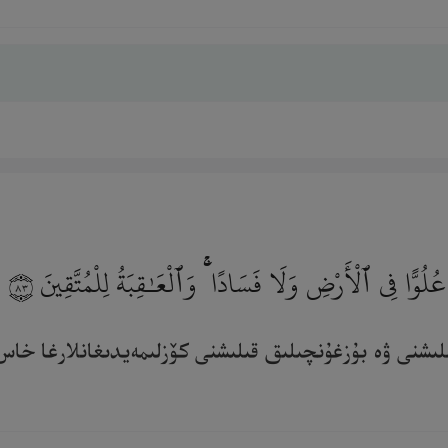
عُلُوًّا فِى ٱلْأَرْضِ وَلَا فَسَادًا ۚ وَٱلْعَـٰقِبَةُ لِلْمُتَّقِينَ
٨٣
لىشنى ۋە بۇزغۇنچىلىق قىلىشنى كۆزلىمەيدىغانلارغا خاس 