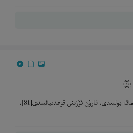
َ
٨١
بولمىدى. قارۇن ئۆزىنى قوغدىيالمىدى[81]. ‎