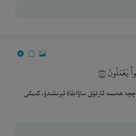
ُوا۟ يَعْمَلُونَ
٨٤
چچە ھەسسە ئارتۇق ساۋابقا) ئېرىشىدۇ، كىمكى