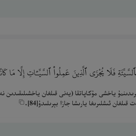
لسَّيِّئَةِ فَلَا يُجْزَى ٱلَّذِينَ عَمِلُوا۟ ٱلسَّيِّـَٔاتِ إِلَّا مَا كَان
ىدىنمۇ ياخشى مۇكاپاتقا (يەنى قىلغان ياخشىلىقىدىن نە
لغان ئىشلىرىغا يارىشا جازا بېرىلىدۇ[84].‎