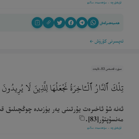
ئۇيغۇرچە - مۇھەممەد سالىھ
ھەمبەھىرلەش
تەپسىرنى كۆرۈش
سۈرە قەسەس 83-ئايەت
تِلْكَ ٱلدَّارُ ٱلْـَٔاخِرَةُ نَجْعَلُهَا لِلَّذِينَ لَا يُرِيدُونَ 
ئەنە شۇ ئاخىرەت يۇرتىنى يەر يۈزىدە چوڭچىلىق قى
مەنسۇپتۇر[83].‎
ئۇيغۇرچە - مۇھەممەد سالىھ