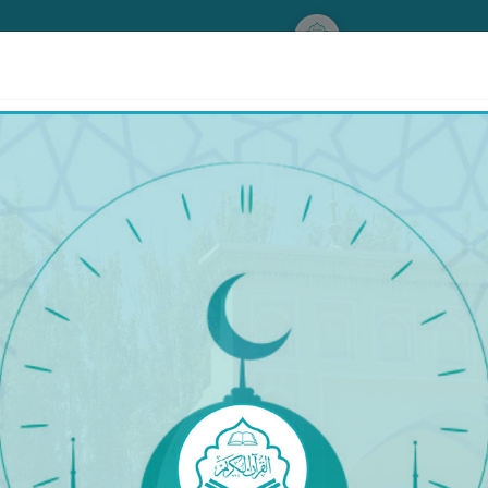
www.qurankerim.com
A
ق
◉
ئىككى بەت ھالىتى
قۇرئان & تەرجىمە
قۇرئان
تەرجىمە
تەپسىر
ْ أَنَّ ٱللَّهَ قَدْ أَهْلَكَ مِن قَبْلِهِۦ مِنَ ٱلْقُرُونِ مَنْ هُوَ أَشَدّ
ايلىققا ئېرىشتىم» دېدى. قارۇندىن ئىلگىرى ئۆتكەن ئۈممە