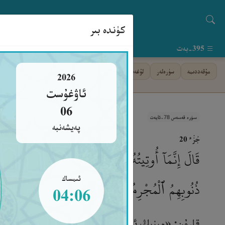
كۈندە بىر
395-بەت
مۇقەددىمە
سۈرەلەر
لۇغەت
فىھرىست
ياردەم
2026
ئاۋغۇست
06
سۈرە قەسەس 78-ئايەت
پەيشەنبە
جُزْء ٢٠
قَالَ إِنَّمَآ أُوتِيتُهُۥ عَلَىٰ عِلْمٍ عِندِىٓ ۚ أَوَلَمْ يَعْلَم
ذُنُوبِهِمُ ٱلْمُجْرِمُونَ
ئىمساك
04:06
٧٨
قارۇن: «مېنىڭ ئالاھىدە بىلىمىم بولغانلىقتىن بۇ ب