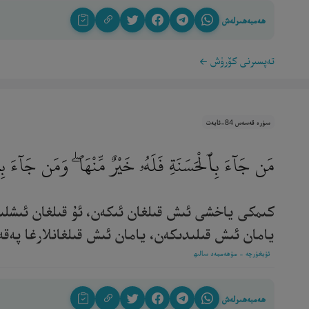
ھەمبەھىرلەش
تەپسىرنى كۆرۈش
سۈرە قەسەس 84-ئايەت
مَن جَآءَ بِٱلْحَسَنَةِ فَلَهُۥ خَيْرٌ مِّنْهَا ۖ وَمَن جَآءَ بِٱ
كىمكى ياخشى ئىش قىلغان ئىكەن، ئۇ قىلغان ئىشلىر
يامان ئىش قىلىدىكەن، يامان ئىش قىلغانلارغا پەقەت قى
ئۇيغۇرچە - مۇھەممەد سالىھ
ھەمبەھىرلەش