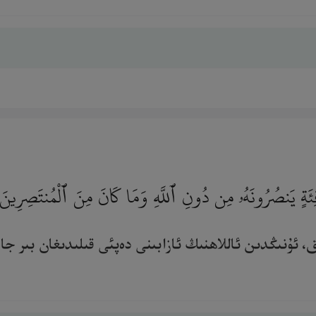
فِئَةٍ يَنصُرُونَهُۥ مِن دُونِ ٱللَّهِ وَمَا كَانَ مِنَ ٱلْمُنتَصِرِين
ۇنىڭدىن ئاللاھنىڭ ئازابىنى دەپئى قىلىدىغان بىر جامائە 