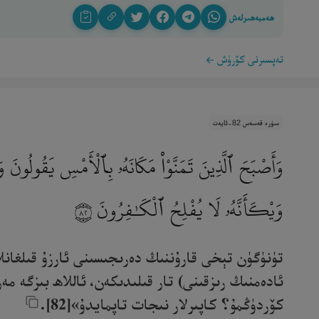
ھەمبەھىرلەش
تەپسىرنى كۆرۈش
سۈرە قەسەس 82-ئايەت
وَأَصْبَحَ ٱلَّذِينَ تَمَنَّوْا۟ مَكَانَهُۥ بِٱلْأَمْسِ يَقُولُونَ و
وَيْكَأَنَّهُۥ لَا يُفْلِحُ ٱلْكَـٰفِرُونَ
٨٢
تۈنۈگۈن تېخى قارۇننىڭ دەرىجىسىنى ئارزۇ قىلغانلا
ئادەمنىڭ رىزقىنى) تار قىلىدىكەن، ئاللاھ بىزگە مە
كۆردۈڭمۇ؟ كاپىرلار نىجات تاپمايدۇ»[82].‎