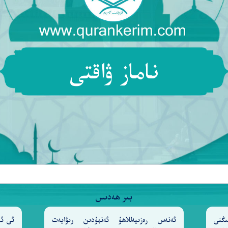
© Copyright 2026 Qurankerim.com | admin@qurankerim.com
ناماز ۋاقتى
بىر ھەدىس
ىڭنى
ئەنەس رەزىيەللاھۇ ئەنھۇدىن رىۋايەت
ئى ئا