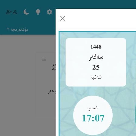
مۇندەرىجە
1448
سەفەر
نَ، عَابِدُونَ لِرَبِّنَا حَامِدُونَ، صَدَقَ اللَّهُ
25
شەنبە
ر، پادىشاھلىق ۋە ھەمدۇ-سانا ئۇنىڭغا خاستۇر، ئۇ ھەر
ەدىسىنى ئىشقا ئاشۇردى، بەندىسى (مۇھەممەد
ئەسىر
17:07