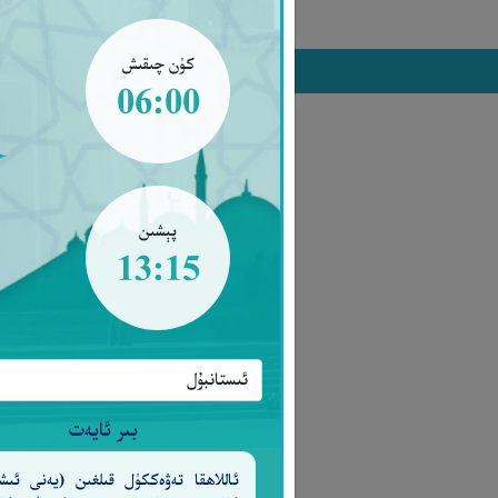
كۈن چىقىش
06:00
پېشىن
13:15
بىر ئايەت
ئاللاھقا تەۋەككۈل قىلغىن (يەنى ئىش