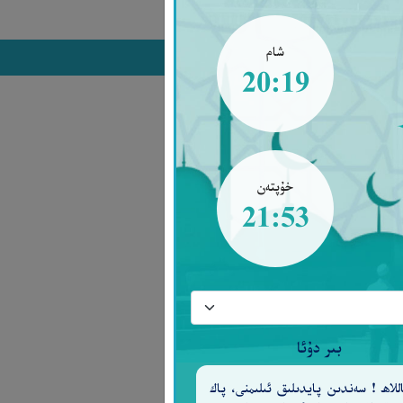
شام
20:19
خۇپتەن
21:53
بىر دۇئا
للاھ ! سەندىن پايدىلىق ئىلىمنى، پاك