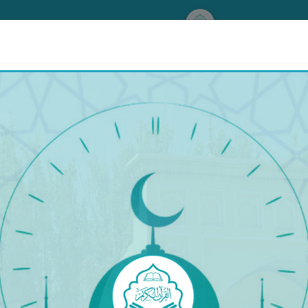
www.qurankerim.com
سەپەردىن قايتقاندا ئوقۇيدىغان دۇئا
ُ الْمُلْكُ، وَلَهُ الْحَمْدُ، وَهُوَ عَلَى كُلِّ شَيْءٍ قَدِيرٌ، آيِبُونَ، تَائِبُو
ْدَه﴾
ىن: «ئاللاھتىن باشقا ھېچ ئىلاھ يوقتۇر، ئۇ يەككە - يېگانىدۇر، ئۇنىڭ شېرىكى يوقتۇ
مىز، ئىبادەت قىلغۇچىلارمىز، بىز پەرۋەردىگارىمىزغا ھەمدە ئېيتقۇچىلارمىز، ئاللاھ ۋ
رنى يالغۇز مەغلۇپ قىلدى،» دەيدۇ. [بۇخارى ۋە مۇسلىم رىۋايىتى].