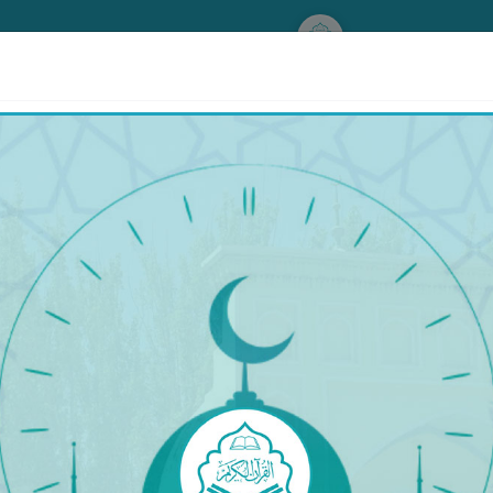
www.qurankerim.com
مېيىتنى قەبرىگە ئەكىرگەندە ئوقۇلىدىغان دۇئا
َهُ عَلَيْهِ وَسَلَّمَ﴾
نىتى بويىچە (قويىمەن).» [ئەبۇ داۋۇد رىۋايىتى].
© Copyright 2026 Qurankerim.com | admin@qurankerim.com