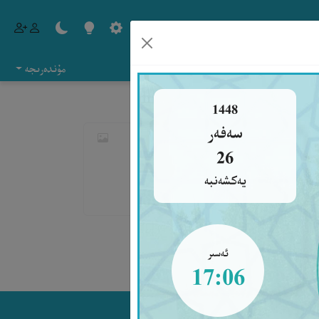
مۇندەرىجە
1448
سەفەر
26
يەكشەنبە
ئەسىر
17:06