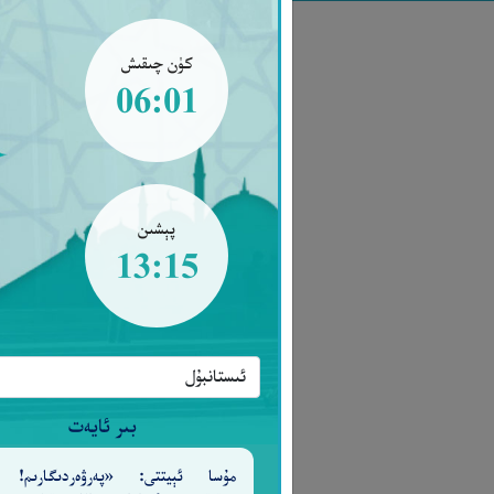
كۈن چىقىش
06:01
پېشىن
13:15
بىر ئايەت
مۇسا ئېيتتى: «پەرۋەردىگارىم! 