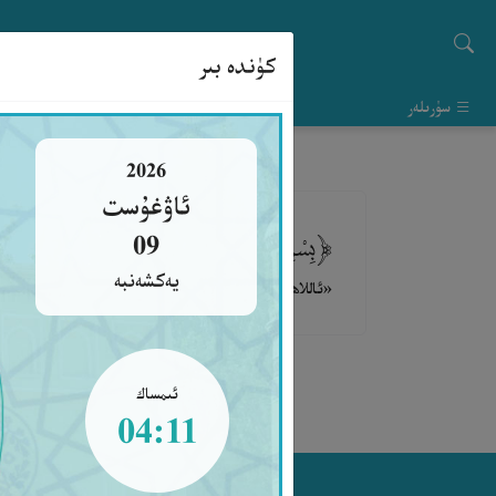
كۈندە بىر
سۈرىلەر
2026
ئاۋغۇست
﴿بِسْمِ اللَّهِ وَعَلَى سُنَّةِ رَسُولِ اللَّهِ صَلَّى اللّ
09
يەكشەنبە
«ئاللاھنىڭ ئىسمى بىلەن ۋە ئاللاھنىڭ پەيغەمبىرىنىڭ سۈن
ئىمساك
04:11