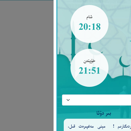
شام
20:18
خۇپتەن
21:51
بىر دۇئا
ەردىگارىم ! مېنى مەغپىرەت قىل،