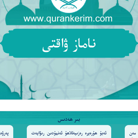
ناماز ۋاقتى
بىر ھەدىس
مەن
ئەبۇ ھۇرەيرە رەزىيەللاھۇ ئەنھۇدىن رىۋايەت
پەرۋ