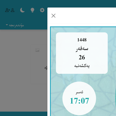
مۇندەرىجە
1448
سەفەر
رْضَى، رَبُّنَا وَرَبُّكَ اللَّهُ﴾
26
يەكشەنبە
زى بولىدىغان ئىشلارغا مۇۋەپپەق قىلغىن. بىزنىڭ ۋە
ئەسىر
17:07