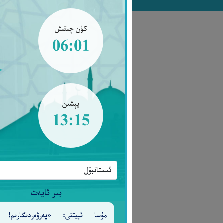
كۈن چىقىش
06:01
پېشىن
13:15
بىر ئايەت
مۇسا ئېيتتى: «پەرۋەردىگارىم! 