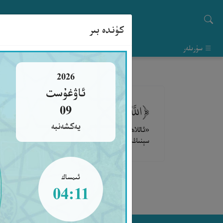
كۈندە بىر
سۈرىلەر
2026
ئاۋغۇست
﴿اللَّهُ أَكْبَرُ، اللَّهُمَّ أَهِلَّهُ عَلَيْنَا بِالأَمْنِ
09
يەكشەنبە
«ئاللاھ بۈيۈكتۇر. ئى ئاللاھ! ئۇ ئاينى بىزگە تىنچ - ئا
سېنىڭ رەببىڭ ئاللاھتۇر.» [تىرمىزى ۋە دارىمى رىۋايىتى]
ئىمساك
04:11