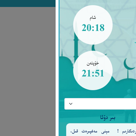
شام
20:18
خۇپتەن
21:51
بىر دۇئا
ەردىگارىم ! مېنى مەغپىرەت قىل،