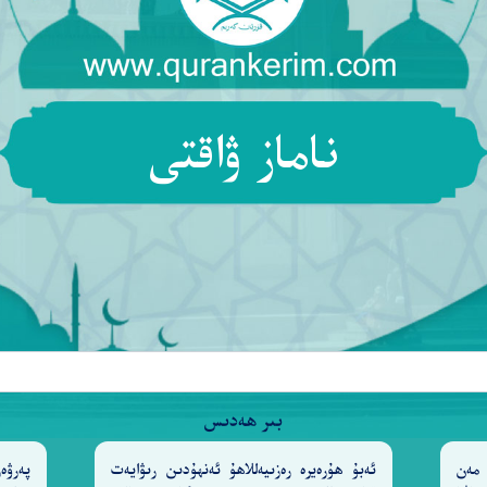
© Copyright 2026 Qurankerim.com | admin@qurankerim.com
ناماز ۋاقتى
بىر ھەدىس
مەن
ئەبۇ ھۇرەيرە رەزىيەللاھۇ ئەنھۇدىن رىۋايەت
پەرۋ