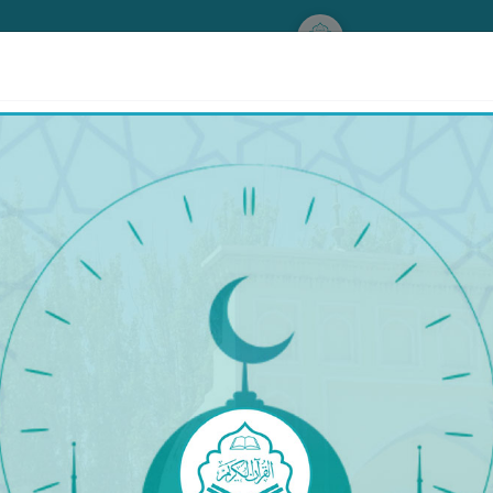
www.qurankerim.com
ھىلال ئاينى كۆرگەندە ئوقۇلىدىغان دۇئا
، وَالإِيمَانِ وَالسَّلاَمَةِ، وَالإِسْلاَمِ، وَالتَّوْفِيقِ لِمَا تُحِبُّ رَبَّنَا وَتَ
مانلىق بىلەن، خاتىرجەملىك بىلەن، ئىمان - ئىسلام بىلەن، سەن ياخشى كۆرىدىغان، را
.