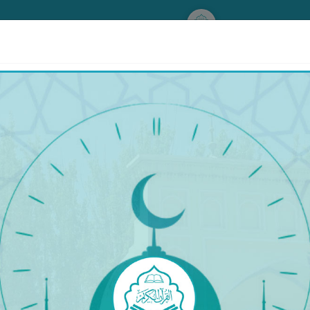
www.qurankerim.com
ئايالى بىلەن بىرگە بولۇش ئالدىدا ئوقۇيدىغان دۇئا
َنِّبِ الشَّيْطَانَ مَا رَزَقْتَنَا﴾
 شەيتاننى يىراق قىلغىن. بىزگە رىزق قىلىپ بەرگەن پەرزەنتتىنمۇ شەيتاننى يىراق قىل
© Copyright 2026 Qurankerim.com | admin@qurankerim.com