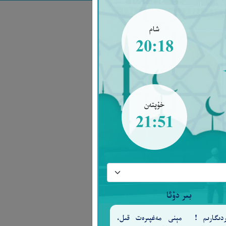
شام
20:18
خۇپتەن
21:51
بىر دۇئا
ەردىگارىم ! مېنى مەغپىرەت قىل،