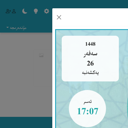
مۇندەرىجە
1448
سەفەر
26
يەكشەنبە
غىن.» [بۇخارى ۋە مۇسلىم رىۋايىتى].
ئەسىر
17:07