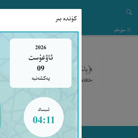
كۈندە بىر
سۈرىلەر
2026
ئاۋغۇست
﴿بِاسْمِ اللَّهِ. اللَّهُمَّ جَنِّبْنَا الشَّيْطَانَ، وَج
09
يەكشەنبە
«ئاللاھنىڭ ئىسمى بىلەن (باشلايمەن). ئى ئاللاھ! بىزدىن
ئىمساك
04:11