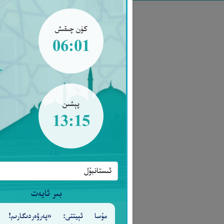
كۈن چىقىش
06:01
پېشىن
13:15
بىر ئايەت
مۇسا ئېيتتى: «پەرۋەردىگارىم! 