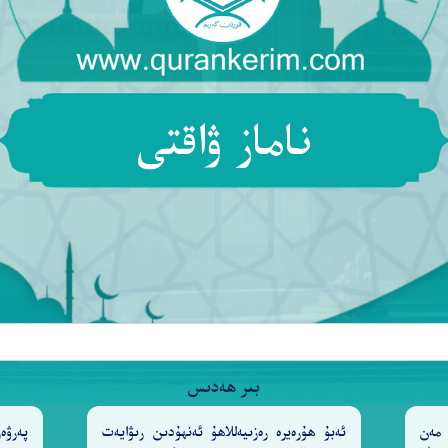
ناماز ۋاقتى
بىر ھەدىس
مەن
ئەبۇ ھۇرەيرە رەزىيەللاھۇ ئەنھۇدىن رىۋايەت
پەرۋ