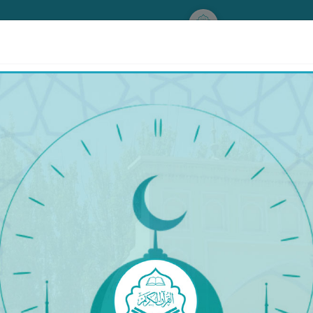
www.qurankerim.com
شۇم پال ئىلىشنى يامان كۆرۈش توغرىسىدا
طَيْرُكَ وَلاَ إِلَهَ غَيْرُكَ﴾
 يوقتۇر، سېنىڭ ياخشىلىقىڭدىن باشقا ياخشىلىق يوقتۇر، سەندىن باشقا ھېچ مەئبۇد 
© Copyright 2026 Qurankerim.com | admin@qurankerim.com