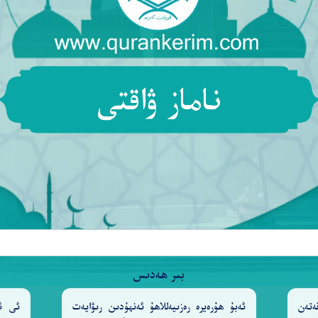
ناماز ۋاقتى
بىر ھەدىس
ەتەن
ئەبۇ ھۇرەيرە رەزىيەللاھۇ ئەنھۇدىن رىۋايەت
ئى ئا