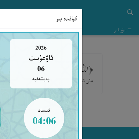
كۈندە بىر
سۈرىلەر
2026
ئاۋغۇست
﴿اللَّهُمَّ لاَ خَيْرَ إِلاَّ خَيْرُكَ وَلاَ طَيْرَ إِلاَّ 
06
پەيشەنبە
«ئى ئاللاھ! سەن تەقدىر قىلغان شۇملۇقتىن باشقا شۇملۇق
ئىمساك
04:06