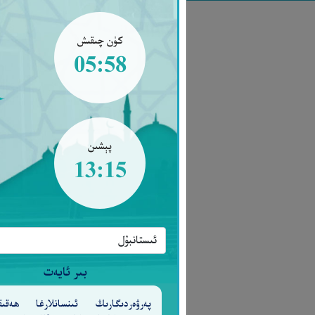
كۈن چىقىش
05:58
پېشىن
13:15
بىر ئايەت
پەرۋەردىگارىڭ ئىنسانلارغا ھەقىق