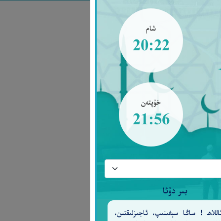
شام
20:22
خۇپتەن
21:56
بىر دۇئا
للاھ ! ساڭا سېغىنىپ، ئاجىزلىقتىن،