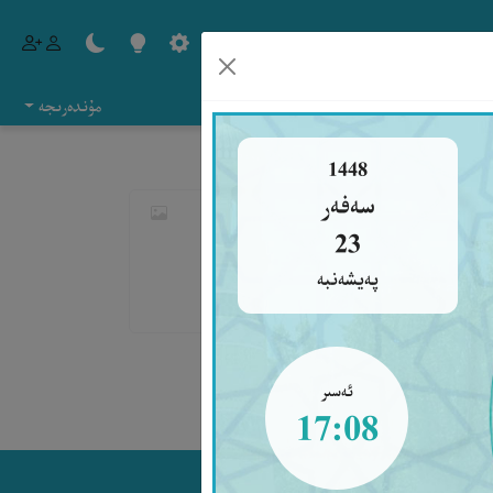
مۇندەرىجە
1448
سەفەر
23
پەيشەنبە
بەرھەق يوقتۇر.»
ئەسىر
17:08