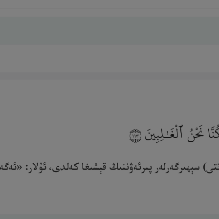
ُنَّا نَحْنُ ٱلْغَـٰلِبِينَ
١١٣
تتى) سېھىرگەرلەر پىرئەۋننىڭ قېشىغا كەلدى، ئۇلار: «ئەگە