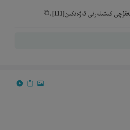
چى كىشىلەرنى ئەۋەتكىن[111].‎