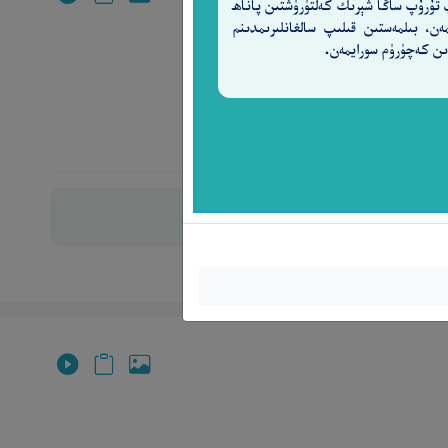
 تۇرۇپ ساڭا شېرىك كەلتۈرۈشتىن پاناھ
مەن، بىلمەستىن قىلىپ سالغانلىرىمدىنم
ن كەچۈرۈم سورايمەن.