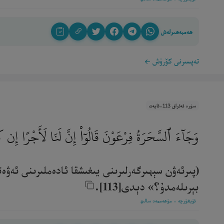
ھەمبەھىرلەش
تەپسىرنى كۆرۈش
سۈرە ئەئراف 113-ئايەت
وَجَآءَ ٱلسَّحَرَةُ فِرْعَوْنَ قَالُوٓا۟ إِنَّ لَنَا لَأَجْرًا إِن ك
(پىرئەۋن سېھىرگەرلىرىنى يىغىشقا ئادەملىرىنى ئەۋە
بېرىلەمدۇ؟» دېدى[113].‎
ئۇيغۇرچە - مۇھەممەد سالىھ