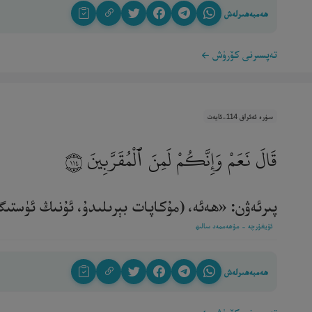
ھەمبەھىرلەش
تەپسىرنى كۆرۈش
سۈرە ئەئراف 114-ئايەت
قَالَ نَعَمْ وَإِنَّكُمْ لَمِنَ ٱلْمُقَرَّبِينَ
١١٤
پىرئەۋن: «ھەئە، (مۇكاپات بېرىلىدۇ، ئۇنىڭ ئۈستىگە)
ئۇيغۇرچە - مۇھەممەد سالىھ
ھەمبەھىرلەش