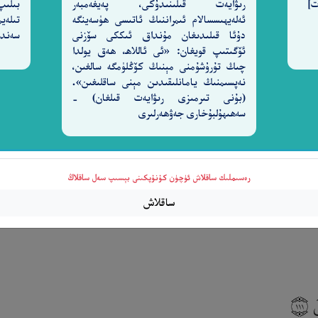
رىۋايەت قىلىنىدۇكى، پەيغەمبەر
بىلىپ
ئەلەيھىسسالام ئىمراننىڭ ئاتىسى ھۈسەينگە
تىلەي
ُونَ
دۇئا قىلىدىغان مۇنداق ئىككى سۆزنى
سەندى
١١٠
ئۆگىتىپ قويغان: «ئى ئاللاھ، ھەق يولدا
چىڭ تۇرۇشۇمنى مېنىڭ كۆڭلۈمگە سالغىن،
نەپسىمنىڭ يامانلىقىدىن مېنى ساقلىغىن».
يدەپ چىقىرىۋەتمەكچى. نېمە مەسلىھەت بېرىسىلەر؟»[110]‎
(بۇنى تىرمىزى رىۋايەت قىلغان) -
سەھىھۇلبۇخارى جەۋھەرلىرى
رەسىملىك ساقلاش ئۈچۈن كۇنۇپكىنى بېسىپ سەل ساقلاڭ
ساقلاش
نَ
١١١