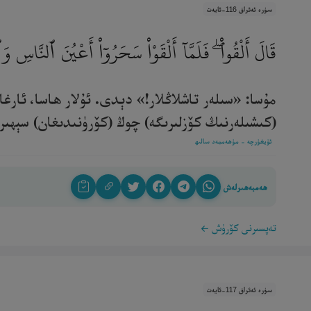
سۈرە ئەئراف 116-ئايەت
قَالَ أَلْقُوا۟ ۖ فَلَمَّآ أَلْقَوْا۟ سَحَرُوٓا۟ أَعْيُنَ ٱلنَّاس
مۇسا: «سىلەر تاشلاڭلار!» دېدى. ئۇلار ھاسا، ئارغ
(كىشىلەرنىڭ كۆزلىرىگە) چوڭ (كۆرۈنىدىغان) سېھىرنى ك
ئۇيغۇرچە - مۇھەممەد سالىھ
ھەمبەھىرلەش
تەپسىرنى كۆرۈش
سۈرە ئەئراف 117-ئايەت