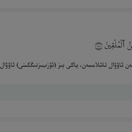
حْنُ ٱلْمُلْقِينَ
١١٥
 ئاۋۋال تاشلامسەن، ياكى بىز (ئۆزىمىزنىڭكىنى) ئاۋۋال تا