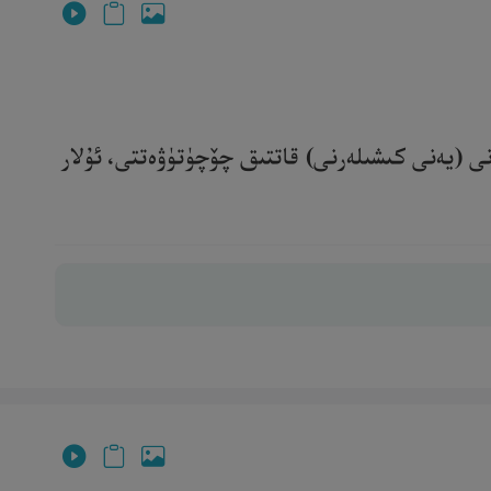
نى (يەنى كىشىلەرنى) قاتتىق چۆچۈتۈۋەتتى، ئۇلار