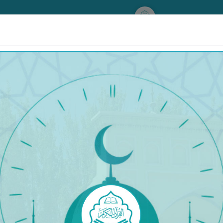
www.qurankerim.com
ىلارغا (نۇر چاقنىتىپ تۇرىدىغان) ئاپئاق بولۇپ كۆرۈندى[108