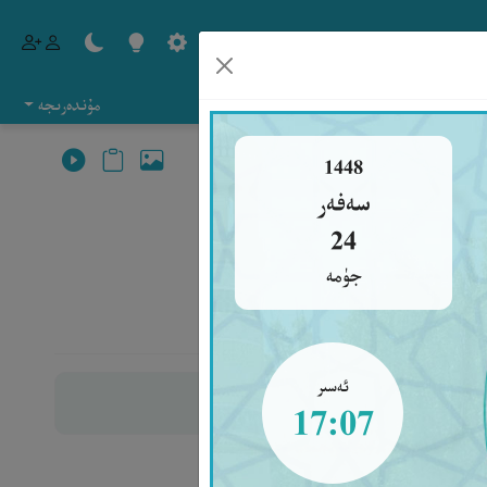
مۇندەرىجە
1448
سەفەر
24
جۈمە
].‎
ئەسىر
17:07