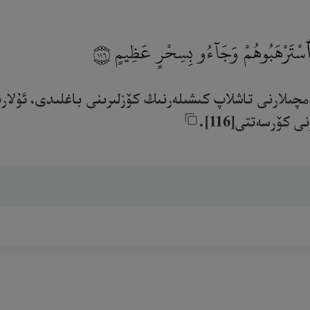
ِ وَٱسْتَرْهَبُوهُمْ وَجَآءُو بِسِحْرٍ عَظِيمٍ
١١٦
امچىلارنى تاشلاپ كىشىلەرنىڭ كۆزلىرىنى باغلىدى، ئۇلار
ۆرسەتتى[116].‎