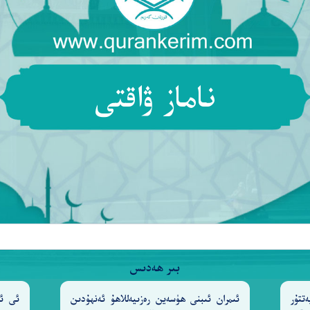
َلِيمٌ
ناماز ۋاقتى
١٠٩
ىتى ئۇستا سېھىرگەر ئىكەن[109]. ‎
بىر ھەدىس
تتۇر
ئىمران ئىبنى ھۈسەين رەزىيەللاھۇ ئەنھۇدىن
ئى ئا