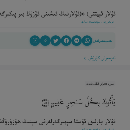
ئۇلار ئېيتتى: «(ئۇلارنىڭ ئىشىنى ئۆزۈڭ بىر پىكىرگە 
ئۇيغۇرچە - مۇھەممەد سالىھ
ھەمبەھىرلەش
تەپسىرنى كۆرۈش
سۈرە ئەئراف 112-ئايەت
يَأْتُوكَ بِكُلِّ سَـٰحِرٍ عَلِيمٍ
١١٢
ئۇلار بارلىق ئۇستا سېھىرگەرلەرنى سېنىڭ ھۇزۇرۇڭغا ئې
ئۇيغۇرچە - مۇھەممەد سالىھ