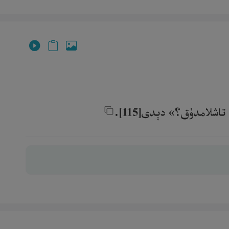
شلامدۇق؟» دېدى[115].‎