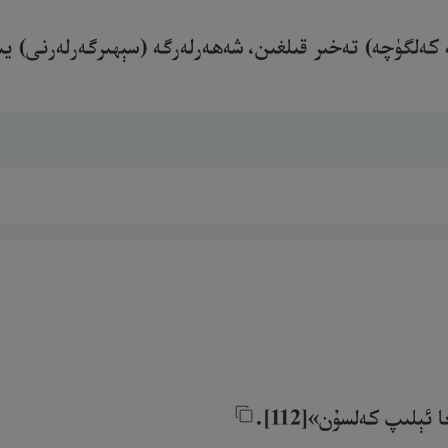
كەلگۈچە) تەخىر قىلغىن، شەھەرلەرگە (سېھىرگەرلەرنى) يىغقۇ
لىپ كەلسۇن»[112].‎