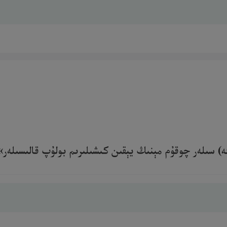
 سىلەر چوقۇم مېنىڭ يېقىن كىشىلىرىم بولۇپ قالىسىلەر» دېدى