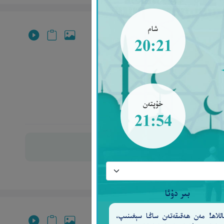
شام
20:21
خۇپتەن
21:54
بىر دۇئا
للاھ! مەن ھەقىقەتەن ساڭا سېغىنىپ،