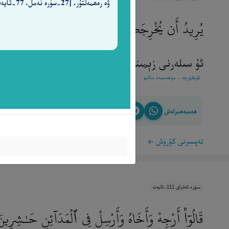
ۋە رەھمەتتۇر. [27-سۈرە نەمل، 77-ئايەت]
يُرِيدُ أَن يُخْرِجَكُم مِّنْ أَرْضِكُمْ ۖ فَمَاذَا تَأْمُر
ئۇ سىلەرنى زېمىنىڭلار (يەنى مىسىر زېمىنى) دىن ھە
ئۇيغۇرچە - مۇھەممەد سالىھ
ھەمبەھىرلەش
تەپسىرنى كۆرۈش
سۈرە ئەئراف 111-ئايەت
قَالُوٓا۟ أَرْجِهْ وَأَخَاهُ وَأَرْسِلْ فِى ٱلْمَدَآئِنِ حَـٰشِرِي