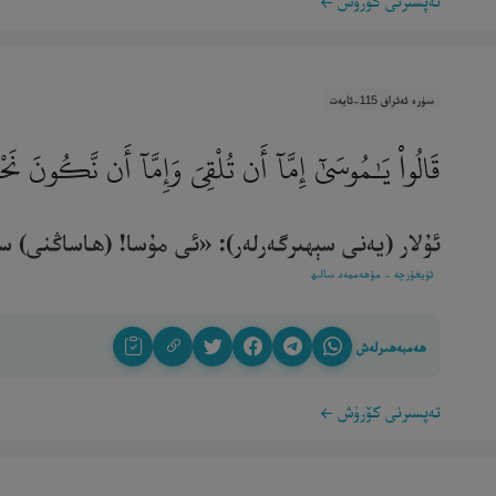
تەپسىرنى كۆرۈش
سۈرە ئەئراف 115-ئايەت
قَالُوا۟ يَـٰمُوسَىٰٓ إِمَّآ أَن تُلْقِىَ وَإِمَّآ أَن نَّكُونَ نَ
ئۇلار (يەنى سېھىرگەرلەر): «ئى مۇسا! (ھاساڭنى) سەن
ئۇيغۇرچە - مۇھەممەد سالىھ
ھەمبەھىرلەش
تەپسىرنى كۆرۈش