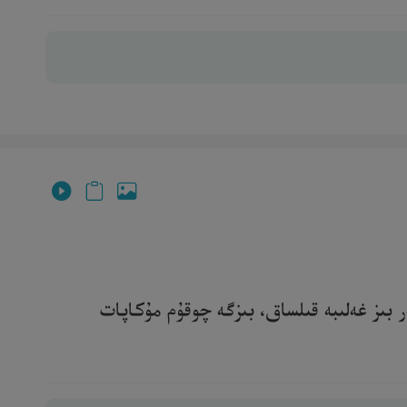
ر بىز غەلىبە قىلساق، بىزگە چوقۇم مۇكاپات