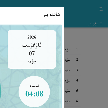
كۈندە بىر
سۈرىلەر
2026
ئاۋغۇست
1
سۈرە فاتىھە
07
2
سۈرە بەقەرە
جۈمە
3
سۈرە ئالئىمران
4
سۈرە نىسا
ئىمساك
5
سۈرە مائىدە
04:08
6
سۈرە ئەنئام