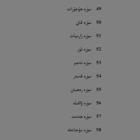
49
سۈرە ھۇجۇرات
50
سۈرە قاف
51
سۈرە زارىيات
52
سۈرە تۇر
53
سۈرە نەجم
54
سۈرە قەمەر
55
سۈرە رەھمان
56
سۈرە ۋاقىئە
57
سۈرە ھەدىد
58
سۈرە مۇجادەلە