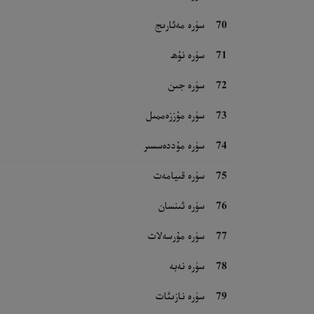
70
سۈرە مەئارىج
71
سۈرە نۇھ
72
سۈرە جىن
73
سۈرە مۇززەممىل
74
سۈرە مۇددەسسىر
75
سۈرە قىيامەت
76
سۈرە ئىنسان
77
سۈرە مۇرسەلات
78
سۈرە نەبە
79
سۈرە نازىئات