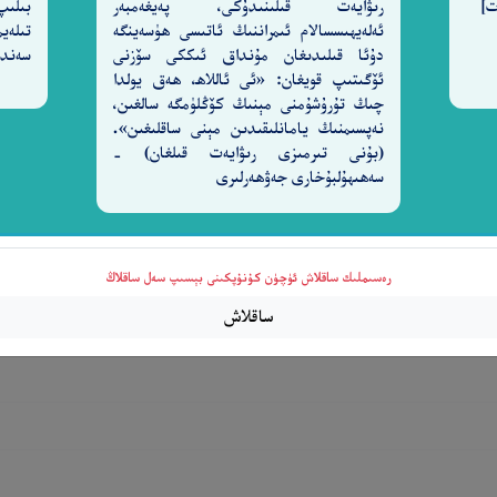
رىۋايەت قىلىنىدۇكى، پەيغەمبەر
بىلىپ
ئەلەيھىسسالام ئىمراننىڭ ئاتىسى ھۈسەينگە
تىلەي
دۇئا قىلىدىغان مۇنداق ئىككى سۆزنى
سەندى
ئۆگىتىپ قويغان: «ئى ئاللاھ، ھەق يولدا
چىڭ تۇرۇشۇمنى مېنىڭ كۆڭلۈمگە سالغىن،
نەپسىمنىڭ يامانلىقىدىن مېنى ساقلىغىن».
(بۇنى تىرمىزى رىۋايەت قىلغان) -
سەھىھۇلبۇخارى جەۋھەرلىرى
رەسىملىك ساقلاش ئۈچۈن كۇنۇپكىنى بېسىپ سەل ساقلاڭ
ساقلاش