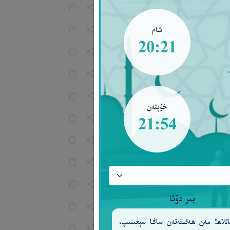
شام
20:21
خۇپتەن
21:54
بىر دۇئا
للاھ! مەن ھەقىقەتەن ساڭا سېغىنىپ،