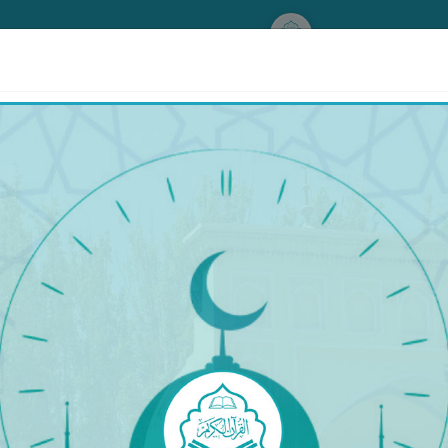
www.qurankerim.com
تىلاۋەت
تىلاۋەت قىلغۇچى: ئىبراھىم جىبرىين