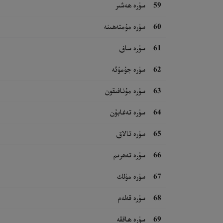
59
سۈرە ھەشىر
60
سۈرە مۇمتەھىنە
61
سۈرە ساف
62
سۈرە جۇمۇئە
63
سۈرە مۇنافىقون
64
سۈرە تەغابۇن
65
سۈرە تالاق
66
سۈرە تەھرىم
67
سۈرە مۈلك
68
سۈرە قەلەم
69
سۈرە ھاققە