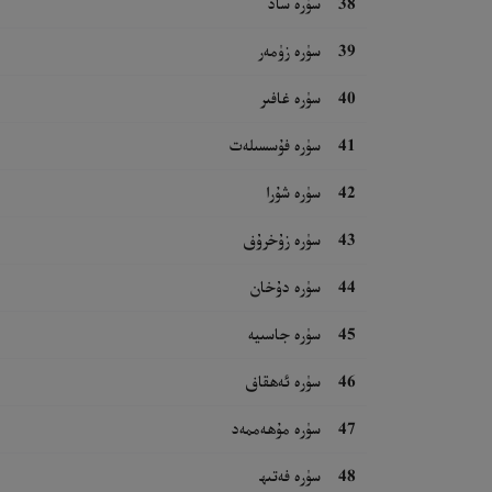
38
سۈرە ساد
39
سۈرە زۈمەر
40
سۈرە غافىر
41
سۈرە فۇسسىلەت
42
سۈرە شۇرا
43
سۈرە زۇخرۇف
44
سۈرە دۇخان
45
سۈرە جاسىيە
46
سۈرە ئەھقاف
47
سۈرە مۇھەممەد
48
سۈرە فەتىھ