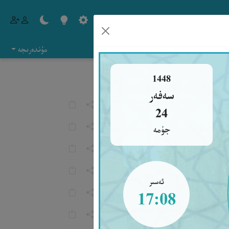
مۇندەرىجە
1448
سەفەر
24
جۈمە
ئەسىر
17:08