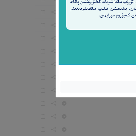
 تۇرۇپ ساڭا شېرىك كەلتۈرۈشتىن پاناھ
مەن، بىلمەستىن قىلىپ سالغانلىرىمدىنم
ن كەچۈرۈم سورايمەن.