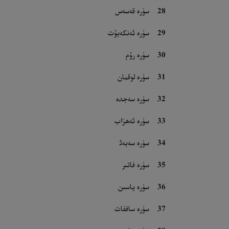
28
سۈرە قەسەس
29
سۈرە ئەنكەبۇت
30
سۈرە رۇم
31
سۈرە لوقمان
32
سۈرە سەجدە
33
سۈرە ئەھزاب
34
سۈرە سەبەئ
35
سۈرە فاتىر
36
سۈرە ياسىن
37
سۈرە ساففات