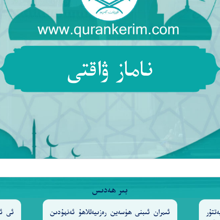
ناماز ۋاقتى
بىر ھەدىس
تتۇر
ئىمران ئىبنى ھۈسەين رەزىيەللاھۇ ئەنھۇدىن
ئى ئا