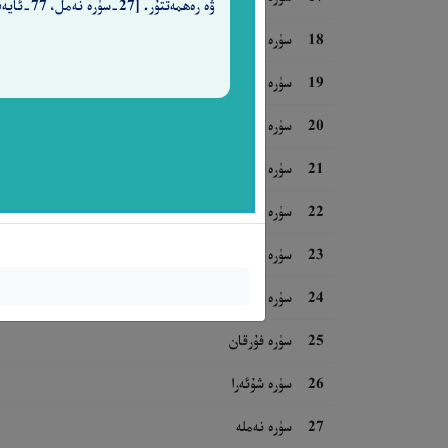
ۋە رەھمەتتۇر. [27-سۈرە نەمل، 77-ئايەت]
18
سۈرە كەھف
19
سۈرە مەريەم
20
سۈرە تاھا
21
سۈرە ئەنبىيا
22
سۈرە ھەج
23
سۈرە مۇئمىنۇن
24
سۈرە نۇر
25
سۈرە فۇرقان
26
سۈرە شۇئەرا
27
سۈرە نەملە