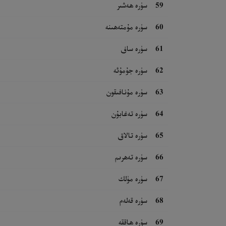
59
سۈرە ھەشىر
60
سۈرە مۇمتەھىنە
61
سۈرە ساف
62
سۈرە جۇمۇئە
63
سۈرە مۇنافىقون
64
سۈرە تەغابۇن
65
سۈرە تالاق
66
سۈرە تەھرىم
67
سۈرە مۈلك
68
سۈرە قەلەم
69
سۈرە ھاققە