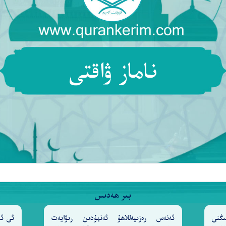
ناماز ۋاقتى
بىر ھەدىس
ىڭنى
ئەنەس رەزىيەللاھۇ ئەنھۇدىن رىۋايەت
ئى ئا