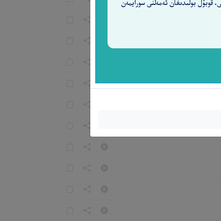
ى، قوبۇل بولىدىغان ئەمەلنى سورايمەن