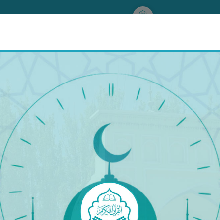
www.qurankerim.com
تىلاۋەت
تىلاۋەت قىلغۇچى: ئىسپانچە قۇرئان كەرىم تەرجىمىسى