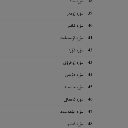
38
سۈرە ساد
39
سۈرە زۈمەر
40
سۈرە غافىر
41
سۈرە فۇسسىلەت
42
سۈرە شۇرا
43
سۈرە زۇخرۇف
44
سۈرە دۇخان
45
سۈرە جاسىيە
46
سۈرە ئەھقاف
47
سۈرە مۇھەممەد
48
سۈرە فەتىھ