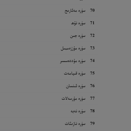
70
سۈرە مەئارىج
71
سۈرە نۇھ
72
سۈرە جىن
73
سۈرە مۇززەممىل
74
سۈرە مۇددەسسىر
75
سۈرە قىيامەت
76
سۈرە ئىنسان
77
سۈرە مۇرسەلات
78
سۈرە نەبە
79
سۈرە نازىئات