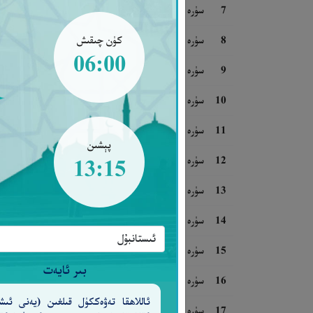
7
سۈرە ئەئراف
8
سۈرە ئەنفال
كۈن چىقىش
06:00
9
سۈرە تەۋبە
10
سۈرە يۈنۈس
11
سۈرە ھۇد
پېشىن
12
سۈرە يۈسۈف
13:15
13
سۈرە رەئىد
14
سۈرە ئىبراھىم
15
سۈرە ھىجر
بىر ئايەت
16
سۈرە نەھل
ئاللاھقا تەۋەككۈل قىلغىن (يەنى ئىش
17
سۈرە ئىسرا