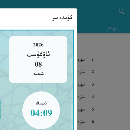
كۈندە بىر
سۈرىلەر
2026
ئاۋغۇست
1
سۈرە فاتىھە
08
2
سۈرە بەقەرە
شەنبە
3
سۈرە ئال ئىمران
4
سۈرە نىسا
ئىمساك
5
سۈرە مائىدە
04:09
6
سۈرە ئەنئام