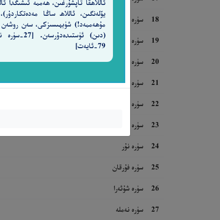
ئاللاھقا تاپشۇرغىن، ھەممە ئىشىڭدا ئالل
يۆلەنگىن، ئاللاھ ساڭا مەدەتكاردۇر)،
18
سۈرە كەھف
مۇھەممەد!) شۈبھىسىزكى، سەن روشەن
(دىن) ئۈستىدەدۇرسەن. [7
19
سۈرە مەريەم
79-ئايەت]
20
سۈرە تاھا
21
سۈرە ئەنبىيا
22
سۈرە ھەج
23
سۈرە مۇئمىنۇن
24
سۈرە نۇر
25
سۈرە فۇرقان
26
سۈرە شۇئەرا
27
سۈرە نەملە