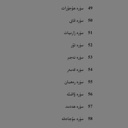
49
سۈرە ھۇجۇرات
50
سۈرە قاف
51
سۈرە زارىيات
52
سۈرە تۇر
53
سۈرە نەجم
54
سۈرە قەمەر
55
سۈرە رەھمان
56
سۈرە ۋاقىئە
57
سۈرە ھەدىد
58
سۈرە مۇجادەلە