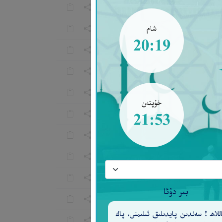
شام
20:19
خۇپتەن
21:53
بىر دۇئا
للاھ ! سەندىن پايدىلىق ئىلىمنى، پاك