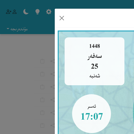
مۇندەرىجە
1448
سەفەر
25
شەنبە
ئەسىر
17:07