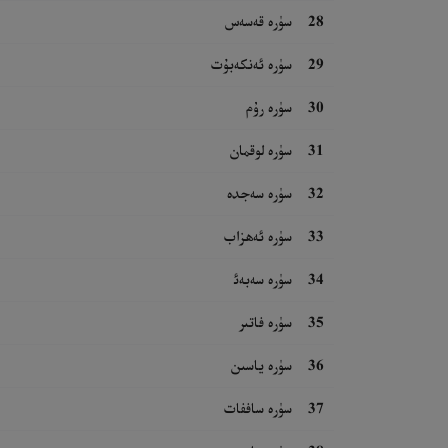
28
سۈرە قەسەس
29
سۈرە ئەنكەبۇت
30
سۈرە رۇم
31
سۈرە لوقمان
32
سۈرە سەجدە
33
سۈرە ئەھزاب
34
سۈرە سەبەئ
35
سۈرە فاتىر
36
سۈرە ياسىن
37
سۈرە ساففات