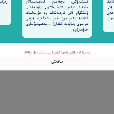
اھقا
قىلىنىدۇكى، پەيغەمبەر ئەلەيھىسسالام
رىزقن
 (ئى
مۇنداق دېگەن: «دۇئايىڭلارنى يازەلجەلالى
 ھەق
ۋەلئىكرام (ئى ئەزەمەتلىك ۋە ھۆرمەتلىك
2-سۈرە نەمل،
ئاللاھ) دېگەن سۆز بىلەن باشلاڭلار». (بۇنى
تىرمىزى رىۋايەت قىلغان) - سەھىھۇلبۇخارى
جەۋھەرلىرى
رەسىملىك ساقلاش ئۈچۈن كۇنۇپكىنى بېسىپ سەل ساقلاڭ
ساقلاش