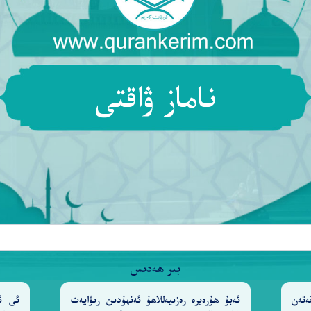
ناماز ۋاقتى
بىر ھەدىس
ەتەن
ئەبۇ ھۇرەيرە رەزىيەللاھۇ ئەنھۇدىن رىۋايەت
ئى ئا