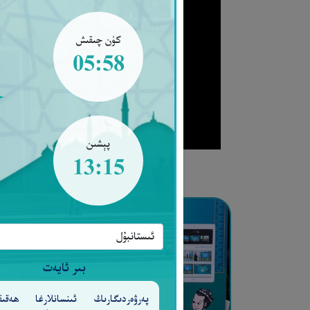
كۈن چىقىش
05:58
پېشىن
13:15
بىر ئايەت
پەرۋەردىگارىڭ ئىنسانلارغا ھەقىق