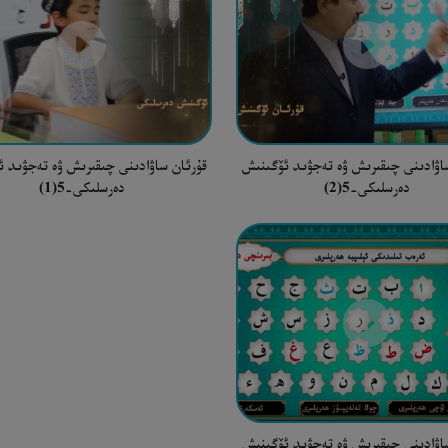
اۋادىنى چىقىرىش ۋە تەجۋىد ئۆگىنىش
قۇرئان ساۋادىنى چىقىرىش ۋە تەجۋىد 
دەرسلىكى-5(2)
دەرسلىكى-5(1)
اۋادىنى چىقىرىش ۋە تەجۋىد ئۆگىنىش