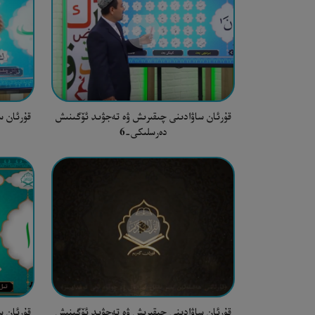
قۇرئان ساۋادىنى چىقىرىش ۋە تەجۋىد ئۆگىنىش
قۇرئان س
دەرسلىكى-6
قۇرئان ساۋادىنى چىقىرىش ۋە تەجۋىد ئۆگىنىش
قۇرئان س