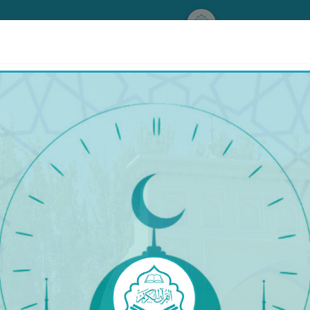
www.qurankerim.com
ۋىدىئو كۆرۈش
قۇرئان ساۋادىنى چىقىرىش ۋە تەجۋىد ئۆگىنىش دەرسلىكى-4