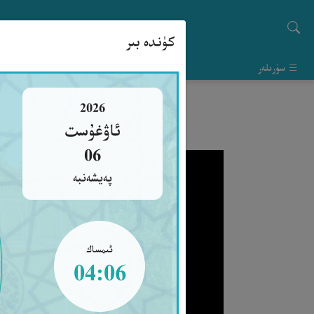
كۈندە بىر
سۈرىلەر
2026
ئاۋغۇست
06
پەيشەنبە
ئىمساك
04:06