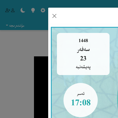
مۇندەرىجە
1448
سەفەر
23
پەيشەنبە
ئەسىر
17:08