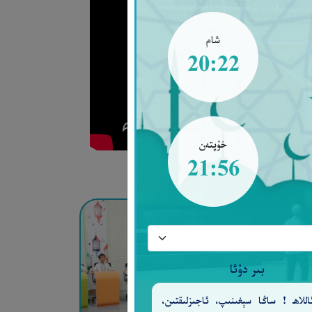
شام
20:22
خۇپتەن
21:56
بىر دۇئا
للاھ ! ساڭا سېغىنىپ، ئاجىزلىقتىن،