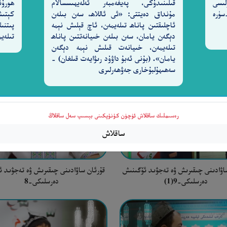
لىسى
قىلىنىدۇكى، پەيغەمبەر ئەلەيھىسسالام
ھورۇن
ەردىگارىغا) شۈكۈر قىلمايدۇ. [27-سۈرە
مۇنداق دەيتتى: «ئى ئاللاھ، سەن بىلەن
كېتىش
ئاچلىقتىن پاناھ تىلەيمەن، ئاچ قېلىش نېمە
پىتنىل
اۋادىنى چىقىرىش ۋە تەجۋىد ئۆگىنىش
قۇرئان ساۋادىنى چىقىرىش ۋە تەجۋىد 
دېگەن يامان، سەن بىلەن خىيانەتتىن پاناھ
تىلەيم
دەرسلىكى-11-2
دەرسلىكى-11-1
تىلەيمەن، خىيانەت قىلىش نېمە دېگەن
يامان». (بۇنى ئەبۇ داۋۇد رىۋايەت قىلغان) -
سەھىھۇلبۇخارى جەۋھەرلىرى
رەسىملىك ساقلاش ئۈچۈن كۇنۇپكىنى بېسىپ سەل ساقلاڭ
ساقلاش
اۋادىنى چىقىرىش ۋە تەجۋىد ئۆگىنىش
قۇرئان ساۋادىنى چىقىرىش ۋە تەجۋىد 
دەرسلىكى-9(1)
دەرسلىكى-8