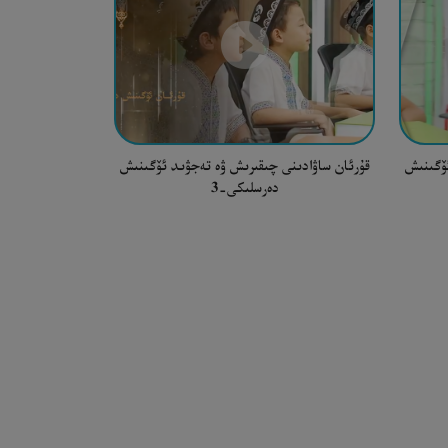
ئۆگىنىش
قۇرئان ساۋادىنى چىقىرىش ۋە تەجۋىد ئۆگىنىش
دەرسلىكى-3