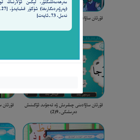
مەرھەمەتلىكتۇر، لېكىن ئۇلارنىڭ تو
(پەرۋ
نەمل، 73-ئايەت]
قۇرئان ساۋادىنى چىقىرىش ۋە تەجۋىد ئۆگىنىش
قۇرئان س
دەرسلىكى-11-3
قۇرئان ساۋادىنى چىقىرىش ۋە تەجۋىد ئۆگىنىش
قۇرئان س
دەرسلىكى-9(2)