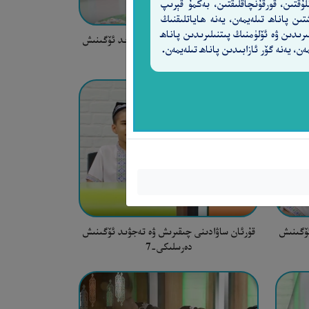
لۇقتىن، قورقۇنچاقلىقتىن، بەكمۇ قېرىپ
تىن پاناھ تىلەيمەن، يەنە ھاياتلىقنىڭ
ىرىدىن ۋە ئۆلۈمنىڭ پىتنىلىرىدىن پاناھ
ئۆگىنىش
قۇرئان ساۋادىنى چىقىرىش ۋە تەجۋىد ئۆگىنىش
ەن، يەنە گۆر ئازابىدىن پاناھ تىلەيمەن.
دەرسلىكى-10
ئۆگىنىش
قۇرئان ساۋادىنى چىقىرىش ۋە تەجۋىد ئۆگىنىش
دەرسلىكى-7