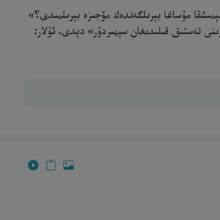
 نېمىشقا مۇساغا بېرىلگەندەك مۆجىزە بېرىلمىدى؟»
رىنى تەستىق قىلىدىغان سېھىردۇر» دېدى. ئۇلار: