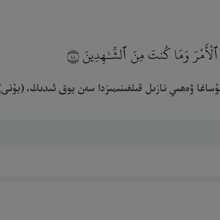
َى ٱلْأَمْرَ وَمَا كُنتَ مِنَ ٱلشَّـٰهِدِينَ
٤٤
ساغا ۋەھىي نازىل قىلغىنىمىزدا سەن يوق ئىدىڭ، (بۇنى) ئۆ