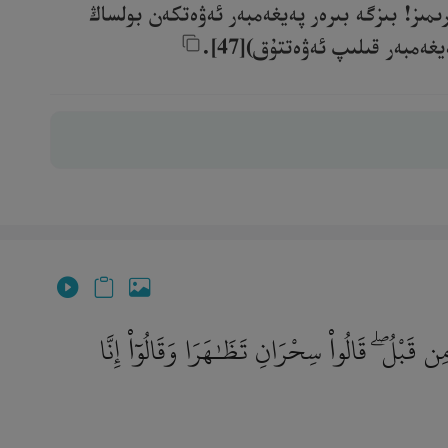
مىز! بىزگە بىرەر پەيغەمبەر ئەۋەتكەن بولساڭ
ەر قىلىپ ئەۋەتتۇق)[47].‎
ن قَبْلُ ۖ قَالُوا۟ سِحْرَانِ تَظَـٰهَرَا وَقَالُوٓا۟ إِنَّا