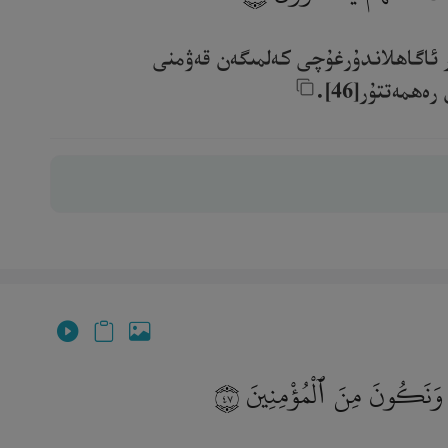
ىر ئاگاھلاندۇرغۇچى كەلمىگەن قەۋمنى
ەتتۇر[46].‎
ٰتِكَ وَنَكُونَ مِنَ ٱلْمُؤْمِنِينَ
٤٧