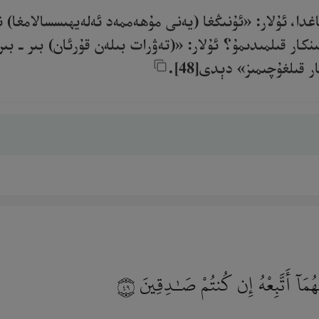
غدا، ئۇلار: «ئۇنىڭغا (يەنى مۇھەممەد ئەلەيھىسسالامغا)
كار قىلمىدىمۇ؟ ئۇلار: «(تەۋرات بىلەن قۇرئان) بىر ـ بى
ىلغۇچىمىز» دېدى[48].‎
ُمَآ أَتَّبِعْهُ إِن كُنتُمْ صَـٰدِقِينَ
٤٩