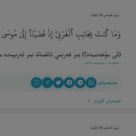
سۈرە قەسەس 44-ئايەت
وَمَا كُنتَ بِجَانِبِ ٱلْغَرْبِىِّ إِذْ قَضَيْنَآ إِلَىٰ مُوس
(ئى مۇھەممەد!) بىز غەربىي تاغنىڭ بىر تەرىپىدە مۇ
ئۇيغۇرچە - مۇھەممەد سالىھ
ھەمبەھىرلەش
تەپسىرنى كۆرۈش
سۈرە قەسەس 45-ئايەت