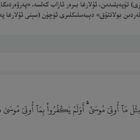
) تۈپەيلىدىن، ئۇلارغا بىرەر ئازاب كەلسە، «پەرۋەردىگارى
دىن بولاتتۇق» دېمەسلىكلىرى ئۈچۈن (سېنى ئۇلارغا پەيغەمب
مِثْلَ مَآ أُوتِىَ مُوسَىٰٓ ۚ أَوَلَمْ يَكْفُرُوا۟ بِمَآ أُوتِىَ مُوسَىٰ مِ