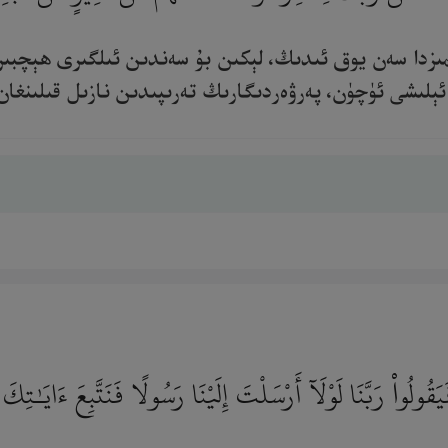
نىمىزدا سەن يوق ئىدىڭ، لېكىن بۇ سەندىن ئىلگىرى ھېچب
ىشى ئۈچۈن، پەرۋەردىگارىڭ تەرىپىدىن نازىل قىلىنغان رەھم
يَقُولُوا۟ رَبَّنَا لَوْلَآ أَرْسَلْتَ إِلَيْنَا رَسُولًا فَنَتَّبِعَ ءَايَـ