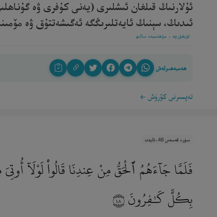
ئۇلارنىڭ قىلغان ئىشلىرى (يەنى كۇفرى ۋە گۇناھلىرى
ئىدىڭ، سېنىڭ ئايەتلىرىڭگە ئەگىشەتتۇق ۋە مۆمىنلەر
ئۇيغۇرچە - مۇھەممەد سالىھ
ھەمبەھىرلەش
تەپسىرنى كۆرۈش
سۈرە قەسەس 48-ئايەت
فَلَمَّا جَآءَهُمُ ٱلْحَقُّ مِنْ عِندِنَا قَالُوا۟ لَوْلَآ أُوتِىَ 
بِكُلٍّ كَـٰفِرُونَ
٤٨