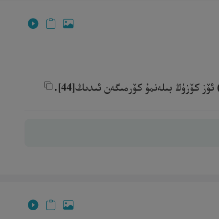
ز كۆزۈڭ بىلەنمۇ كۆرمىگەن ئىدىڭ[44].‎