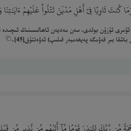
وَمَا كُنتَ ثَاوِيًا فِىٓ أَهْلِ مَدْيَنَ تَتْلُوا۟ عَلَيْهِمْ ءَايَـٰتِنَا و
 ئۆمرى ئۇزۇن بولدى، سەن مەديەن ئاھالىسىنىڭ ئىچىدە ئۇ
قا بىر قەۋمگە پەيغەمبەر قىلىپ) ئەۋەتتۇق[45].‎
 مِّن رَّبِّكَ لِتُنذِرَ قَوْمًا مَّآ أَتَىٰهُم مِّن نَّذِيرٍ مِّن قَبْلِ