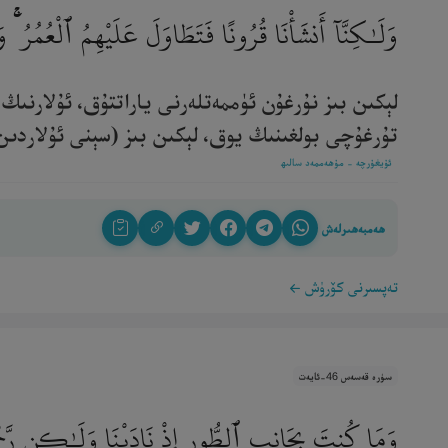
وَلَـٰكِنَّآ أَنشَأْنَا قُرُونًا فَتَطَاوَلَ عَلَيْهِمُ ٱلْعُمُرُ ۚ 
لېكىن بىز نۇرغۇن ئۈممەتلەرنى ياراتتۇق، ئۇلارنىڭ
تۇرغۇچى بولغىنىڭ يوق، لېكىن بىز (سېنى ئۇلاردىن باش
ئۇيغۇرچە - مۇھەممەد سالىھ
ھەمبەھىرلەش
تەپسىرنى كۆرۈش
سۈرە قەسەس 46-ئايەت
وَمَا كُنتَ بِجَانِبِ ٱلطُّورِ إِذْ نَادَيْنَا وَلَـٰكِن رَّحْمَةً