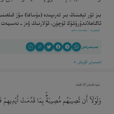
بىز تۇر تېغىنىڭ بىر تەرىپىدە (مۇساغا) سۆز قىلغى
ئاگاھلاندۇرۇشۇڭ ئۈچۈن، ئۇلارنىڭ ۋەز ـ نەسىھەت ئېل
ئۇيغۇرچە - مۇھەممەد سالىھ
ھەمبەھىرلەش
تەپسىرنى كۆرۈش
سۈرە قەسەس 47-ئايەت
وَلَوْلَآ أَن تُصِيبَهُم مُّصِيبَةٌۢ بِمَا قَدَّمَتْ أَيْدِيهِمْ فَ