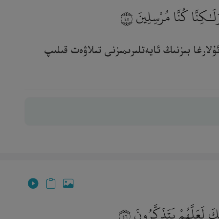
َلَـٰكِنَّا كُنَّا مُرْسِلِينَ
٤٥
لارغا بىزنىڭ ئايەتلىرىمىزنى تىلاۋەت قىلىپ
كَ لَعَلَّهُمْ يَتَذَكَّرُونَ
٤٦