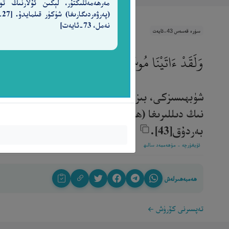
مەرھەمەتلىكتۇر، لېكىن ئۇلارنىڭ تو
(پەرۋ
نەمل، 73-ئايەت]
سۈرە قەسەس 43-ئايەت
وَلَقَدْ ءَاتَيْنَا مُوسَى ٱلْكِتَـٰبَ مِنۢ بَعْدِ مَآ أَهْلَكْن
شۈبھىسىزكى، بىز (نۇھنىڭ قەۋمى ئاد، سەمۇد ۋە لۇت
نىڭ دىللىرىغا (ھەقىقەتنى كۆرىدىغان) نۇر بېرىپ، 
بەردۇق[43].‎
ئۇيغۇرچە - مۇھەممەد سالىھ
ھەمبەھىرلەش
تەپسىرنى كۆرۈش