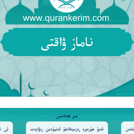
ناماز ۋاقتى
ـٰمَةِ هُم مِّنَ ٱلْمَقْبُوحِينَ
٤٢
رغا بۇ دۇنيادا ئاللاھ، پەرىشتىلەر ۋە مۆمىنلەر لەنەت ئوق
بىر ھەدىس
ەتەن
ئەبۇ ھۇرەيرە رەزىيەللاھۇ ئەنھۇدىن رىۋايەت
ئى ئا