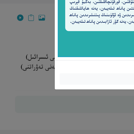
لۇقتىن، قورقۇنچاقلىقتىن، بەكمۇ قېرىپ
تىن پاناھ تىلەيمەن، يەنە ھاياتلىقنىڭ
ىرىدىن ۋە ئۆلۈمنىڭ پىتنىلىرىدىن پاناھ
ەن، يەنە گۆر ئازابىدىن پاناھ تىلەيمەن.
َهُمْ يَتَذَكَّرُونَ
٤٣
اندىن كېيىن، كىشىلەر (يەنى بەنى ئىسرائىل)
ت ئالسۇن دەپ، مۇساغا كىتابنى (يەنى تەۋراتنى)