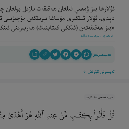
ئۇلارغا بىز ۋەھىي قىلغان ھەقىقەت نازىل بولغان چا
دېدى. ئۇلار ئىلگىرى مۇساغا بېرىلگەن مۆجىزىنى ئىن
«بىز ھەقىقەتەن (ئىككى كىتابنىڭ) ھەربىرىنى ئىنكار ق
ئۇيغۇرچە - مۇھەممەد سالىھ
ھەمبەھىرلەش
تەپسىرنى كۆرۈش
سۈرە قەسەس 49-ئايەت
قُلْ فَأْتُوا۟ بِكِتَـٰبٍ مِّنْ عِندِ ٱللَّهِ هُوَ أَهْدَىٰ مِنْه