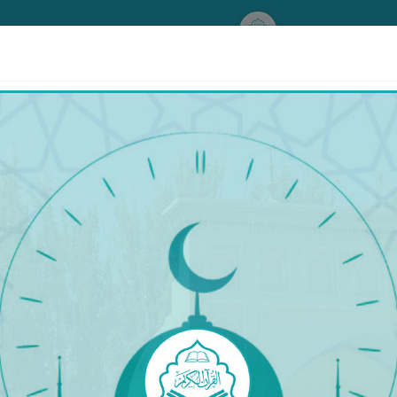
www.qurankerim.com
يَـٰمَةِ لَا يُنصَرُونَ
٤١
(يەنى ئۇلارنى بىز دۇنيادا گۇمراھلار ئەگىشىدىغان كۇفرى
ئازابنى دەپئى قىلىدىغان مەدەتكار بولمايدۇ)[41].‎