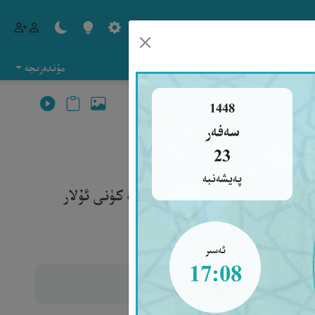
مۇندەرىجە
1448
سەفەر
23
پەيشەنبە
نىڭ باشلىقلىرى قىلدۇق)، قىيامەت كۈنى ئۇلار
ئەسىر
17:08