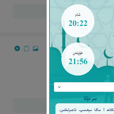
شام
20:22
خۇپتەن
21:56
].‎
بىر دۇئا
للاھ ! ساڭا سېغىنىپ، ئاجىزلىقتىن،