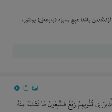
ئۇنىڭدىن باشقا ھېچ مەبۇد (بەرھەق) يوقتۇر،
ينَ فِى قُلُوبِهِمْ زَيْغٌ فَيَتَّبِعُونَ مَا تَشَـٰبَهَ مِنْهُ