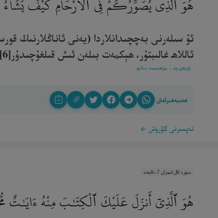
هُوَ ٱلَّذِى يُصَوِّرُكُمْ فِى ٱلْأَرْحَامِ كَيْفَ يَشَآءُ ۚ لَ
ئۇ سىلەرنى بەچچىدانلاردا (يەنى ئاناڭلارنىڭ قورس
ئاللاھ غالىبتۇر، ھېكمەت بىلەن ئىش قىلغۇچىدۇر[6].‎
ئۇيغۇرچە - مۇھەممەد سالىھ
ھەمبەھىرلەش
تەپسىرنى كۆرۈش
سۈرە ئال ئىمران 7-ئايەت
هُوَ ٱلَّذِىٓ أَنزَلَ عَلَيْكَ ٱلْكِتَـٰبَ مِنْهُ ءَايَـٰتٌ مُّحْكَ