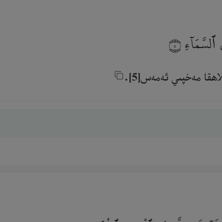
ى ٱلسَّمَآءِ
٥
قا مەخپىي ئەمەس[5].‎