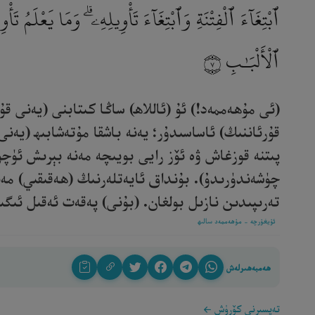
ٱبْتِغَآءَ ٱلْفِتْنَةِ وَٱبْتِغَآءَ تَأْوِيلِهِۦ ۗ وَمَا يَعْلَمُ تَأْو
ٱلْأَلْبَـٰبِ
٧
(ئى مۇھەممەد!) ئۇ (ئاللاھ) ساڭا كىتابنى (يەنى ق
قۇرئاننىڭ) ئاساسىدۇر؛ يەنە باشقا مۇتەشابىھ (يەنى
پىتنە قوزغاش ۋە ئۆز رايى بويىچە مەنە بېرىش ئۈچۈ
چۈشەندۈرىدۇ). بۇنداق ئايەتلەرنىڭ (ھەقىقىي) مەنى
تەرىپىدىن نازىل بولغان. (بۇنى) پەقەت ئەقىل ئىگىلىرى
ئۇيغۇرچە - مۇھەممەد سالىھ
ھەمبەھىرلەش
تەپسىرنى كۆرۈش