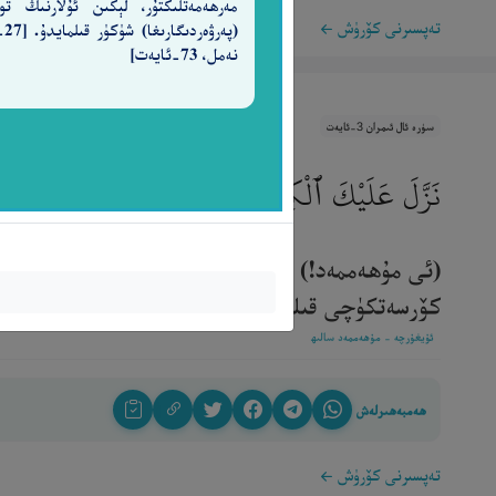
مەرھەمەتلىكتۇر، لېكىن ئۇلارنىڭ تو
تەپسىرنى كۆرۈش
(پەرۋ
نەمل، 73-ئايەت]
سۈرە ئال ئىمران 3-ئايەت
نَزَّلَ عَلَيْكَ ٱلْكِتَـٰبَ بِٱلْحَقِّ مُصَدِّقًا لِّمَا بَيْنَ يَد
(ئى مۇھەممەد!) (ئاللاھ) ساڭا ئۆزىدىن ئىلگىرىكى 
كۆرسەتكۈچى قىلىپ تەۋرات بىلەن ئىنجىلنى نازىل قىل
ئۇيغۇرچە - مۇھەممەد سالىھ
ھەمبەھىرلەش
تەپسىرنى كۆرۈش