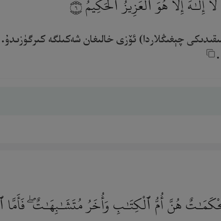
آ إِلَـٰهَ إِلَّا هُوَ ٱلْعَزِيزُ ٱلْحَكِيمُ
٦
ىقىدىكى چېغىڭلاردا) ئۆزى خالىغان شەكىلگە كىرگۈزىدۇ. 
مَـٰتٌ هُنَّ أُمُّ ٱلْكِتَـٰبِ وَأُخَرُ مُتَشَـٰبِهَـٰتٌ ۖ فَأَمَّا ٱلَّذِ