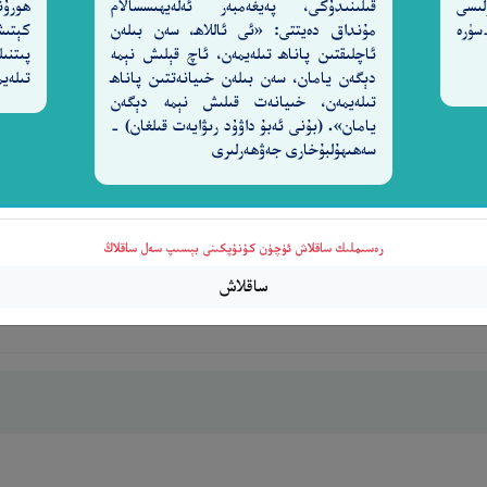
لىسى
قىلىنىدۇكى، پەيغەمبەر ئەلەيھىسسالام
ھورۇن
ەردىگارىغا) شۈكۈر قىلمايدۇ. [27-سۈرە
مۇنداق دەيتتى: «ئى ئاللاھ، سەن بىلەن
كېتىش
ئاچلىقتىن پاناھ تىلەيمەن، ئاچ قېلىش نېمە
پىتنىل
دېگەن يامان، سەن بىلەن خىيانەتتىن پاناھ
تىلەيم
تىلەيمەن، خىيانەت قىلىش نېمە دېگەن
يامان». (بۇنى ئەبۇ داۋۇد رىۋايەت قىلغان) -
سەھىھۇلبۇخارى جەۋھەرلىرى
َيْهِ وَأَنزَلَ ٱلتَّوْرَىٰةَ وَٱلْإِنجِيلَ
٣
رەسىملىك ساقلاش ئۈچۈن كۇنۇپكىنى بېسىپ سەل ساقلاڭ
كىتابلارنى تەستىق قىلغۇچى كىتابنى (يەنى قۇرئاننى) ھ
ساقلاش
غان ئىدى[3].‎