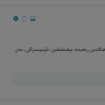
رگاھىڭدىن رەھمەت بېغىشلىغىن. شۈبھىسىزكى، سەن