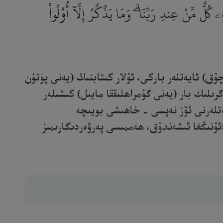
 كُلٌّ مِّنْ عِندِ رَبِّنَا ۗ وَمَا يَذَّكَّرُ إِلَّآ أُو۟لُوا۟
ۇق) ئايەتلەر باركى، ئۇلار كىتابنىڭ (يەنى پۈتۈن
گرىلىك بار (يەنى گۇمراھلىققا مايىل) كىشىلەر
يەتلەرنى ئۆز نەپسى - خاھىشى بويىچە
«ئۇنىڭغا ئىشەندۇق، ھەممىسى پەرۋەردىگارىمىز