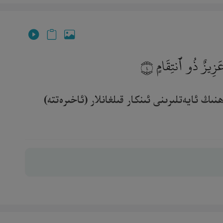
 عَزِيزٌ ذُو ٱنتِقَامٍ
٤
ڭ ئايەتلىرىنى ئىنكار قىلغانلار (ئاخىرەتتە)