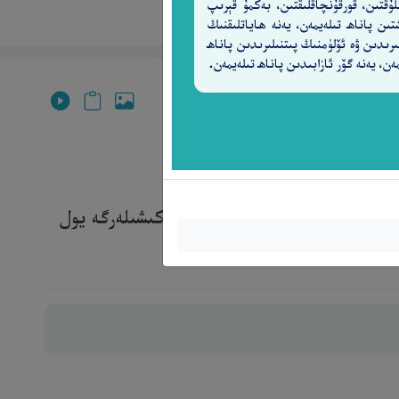
لۇقتىن، قورقۇنچاقلىقتىن، بەكمۇ قېرىپ
تىن پاناھ تىلەيمەن، يەنە ھاياتلىقنىڭ
ىرىدىن ۋە ئۆلۈمنىڭ پىتنىلىرىدىن پاناھ
ەن، يەنە گۆر ئازابىدىن پاناھ تىلەيمەن.
ەق بىلەن نازىل قىلدى. ئىلگىرى، كىشىلەرگە يول