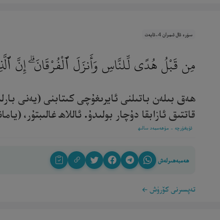
سۈرە ئال ئىمران 4-ئايەت
مِن قَبْلُ هُدًى لِّلنَّاسِ وَأَنزَلَ ٱلْفُرْقَانَ ۗ إِنَّ ٱلَّ
ھەق بىلەن باتىلنى ئايرىغۇچى كىتابنى (يەنى بارلىق
قاتتىق ئازابقا دۇچار بولىدۇ. ئاللاھ غالىبتۇر، (يامانلا
ئۇيغۇرچە - مۇھەممەد سالىھ
ھەمبەھىرلەش
تەپسىرنى كۆرۈش