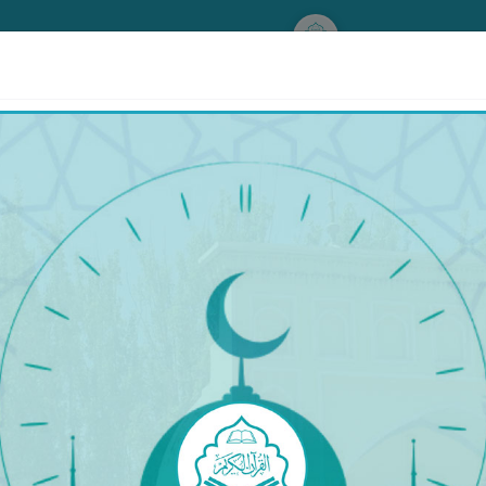
www.qurankerim.com
سۈرە ئال ئىمران