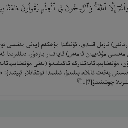
ِيلَهُۥٓ إِلَّا ٱللَّهُ ۗ وَٱلرَّٰسِخُونَ فِى ٱلْعِلْمِ يَقُولُونَ ءَامَنَّا بِهِۦ
ۇرئاننى) نازىل قىلدى. ئۇنىڭدا مۇھكەم (يەنى مەنىسى ئوچ
 مەنىسى مۇئەييەن ئەمەس) ئايەتلەر باردۇر. دىللىرىدا ئە
ن، مۇتەشابىھ ئايەتلەرگە ئەگىشىدۇ (يەنى مۇتەشابىھ ئا
سىنى پەقەت ئاللاھ بىلىدۇ. ئىلىمدا توشقانلار ئېيتىدۇ: 
لا چۈشىنىدۇ[7].‎