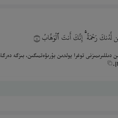
مِن لَّدُنكَ رَحْمَةً ۚ إِنَّكَ أَنتَ ٱلْوَهَّابُ
٨
ىن دىللىرىمىزنى توغرا يولدىن بۇرىۋەتمىگىن، بىزگە دە