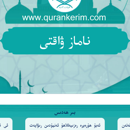
ناماز ۋاقتى
(ھەمىشە) تىرىكتۇر، مەخلۇقاتنى ئىدارە قىلىپ تۇرغۇچىدۇر[2
بىر ھەدىس
ەتەن
ئەبۇ ھۇرەيرە رەزىيەللاھۇ ئەنھۇدىن رىۋايەت
ئى ئا