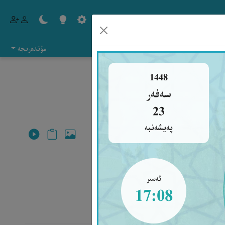
مۇندەرىجە
1448
سەفەر
23
پەيشەنبە
ئەسىر
17:08