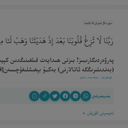
سۈرە ئال ئىمران 8-ئايەت
رَبَّنَا لَا تُزِغْ قُلُوبَنَا بَعْدَ إِذْ هَدَيْتَنَا وَهَبْ لَنَا 
پەرۋەردىگارىمىز! بىزنى ھىدايەت قىلغىنىڭدىن كېي
(بەندىلىرىڭگە ئاتالارنى) بەكمۇ بېغىشلىغۇچىسەن[8].‎
ئۇيغۇرچە - مۇھەممەد سالىھ
ھەمبەھىرلەش
تەپسىرنى كۆرۈش