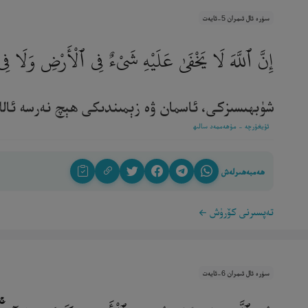
سۈرە ئال ئىمران 5-ئايەت
إِنَّ ٱللَّهَ لَا يَخْفَىٰ عَلَيْهِ شَىْءٌ فِى ٱلْأَرْضِ وَلَا فِ
شۈبھىسىزكى، ئاسمان ۋە زېمىندىكى ھېچ نەرسە ئاللاھ
ئۇيغۇرچە - مۇھەممەد سالىھ
ھەمبەھىرلەش
تەپسىرنى كۆرۈش
سۈرە ئال ئىمران 6-ئايەت