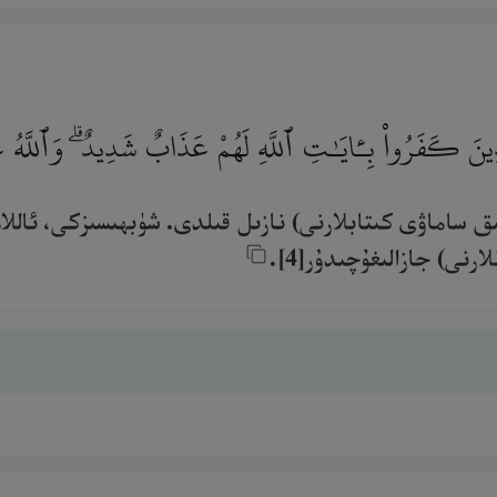
ذِينَ كَفَرُوا۟ بِـَٔايَـٰتِ ٱللَّهِ لَهُمْ عَذَابٌ شَدِيدٌ ۗ وَٱللَّهُ
 ساماۋى كىتابلارنى) نازىل قىلدى. شۈبھىسىزكى، ئاللاھنى
رنى) جازالىغۇچىدۇر[4].‎