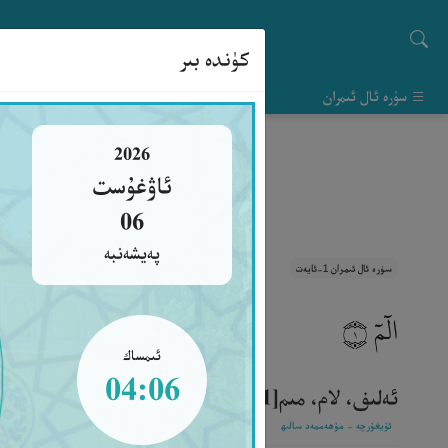
كۈندە بىر
سۈرە ئال ئىمران
2026
ئاۋغۇست
06
پەيشەنبە
سۈرە ئال ئىمران 1-ئايەت
الٓمٓ
١
ئىمساك
04:06
ئەلىف، لام، مىم[1].‎
ئۇيغۇرچە - مۇھەممەد سالىھ