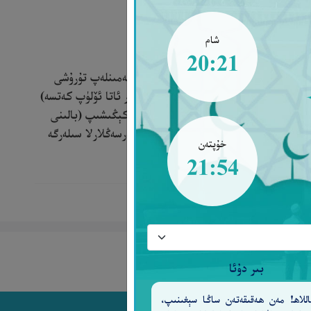
شام
20:21
 يېمەك ـ ئىچمەك ۋە كىيىم ـ كېچەك بىلەن تەمىنلەپ تۇرۇشى
پلىك زىيان تارتقۇزماسلىق لازىم. (ئەگەر ئاتا ئۆلۈپ كەتسە)
ئۈستىگە ئېلىشى كېرەك. ئەگەر ئاتا ـ ئانا كېڭىشىپ (بالىنى
ڭلار، قائىدە بويىچە ئۇلارنىڭ ھەققىنى بەرسەڭلارلا سىلەرگە
خۇپتەن
ەلىڭلارنى كۆرۈپ تۇرغۇچىدۇر[233].
21:54
بىر دۇئا
للاھ! مەن ھەقىقەتەن ساڭا سېغىنىپ،