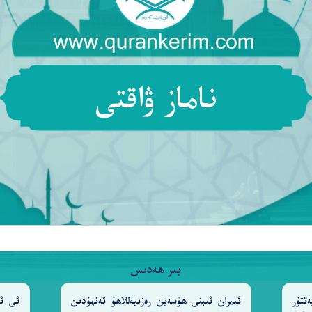
َهَ بِمَا تَعْمَلُونَ بَصِيرٌ
ا، تولۇق ئىككى يىل ئېمىتىشى لازىم. ئاتىلار ئانىلارنى قائىدە بويىچە
ناماز ۋاقتى
ۇ. ئانىنى بالىسى سەۋەبلىك زىيان تارتقۇزماسلىق، ئاتىنى بالىسى سەۋە
ا نەپىقە بېرىش ۋە ئۇنىڭ ھەقلىرىگە رىئايە قىلىش قاتارلىقلارنى) ئۆز 
ۇناھ بولمايدۇ. ئەگەر بالىلىرىڭلارنى ئىنىكئانىلارغا ئېمىتمەكچى بولسا
پەتچىلىك قىلىشتىن) قورقۇڭلار، بىلىڭلاركى، ئاللاھ سىلەرنىڭ قىلغان ئەم
بىر ھەدىس
تتۇر
ئىمران ئىبنى ھۈسەين رەزىيەللاھۇ ئەنھۇدىن
ئى ئا
© Copyright 2026 Qurankerim.com | admin@qurankerim.com