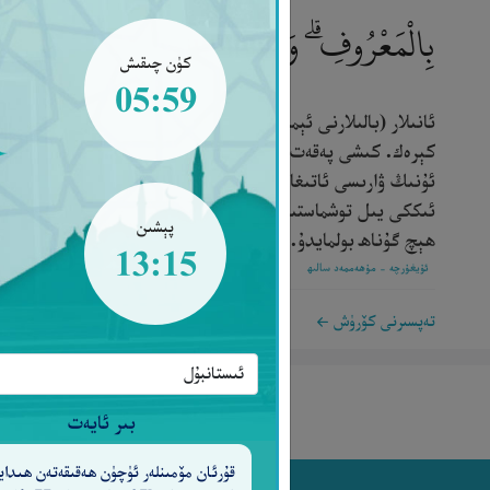
بِالْمَعْرُوفِ ۗ وَاتَّقُوا اللَّهَ وَاعْلَمُوا أَنَّ اللّ
كۈن چىقىش
05:59
ئانىلار (بالىلارنى ئېمىتىش مۇددىتىدە) تولۇق ئېمىتمەكچى بولس
كېرەك. كىشى پەقەت قولىدىن كېلىدىغان ئىشقىلا تەكلىپ قىلىنىد
ئۇنىڭ ۋارىسى ئاتىغا ئوخشاش مەسئۇلىيەتنى (يەنى ئانا بولغۇچىغ
ئىككى يىل توشماستىنلا) ئايرىۋەتمەكچى بولسا، ئۇلارغا ھېچبىر گ
پېشىن
ھېچ گۇناھ بولمايدۇ. ئاللاھتىن (يەنى ئاللاھنىڭ ئەمرىگە مۇخالى
13:15
ئۇيغۇرچە - مۇھەممەد سالىھ
تەپسىرنى كۆرۈش
بىر ئايەت
قۇرئان مۆمىنلەر ئۈچۈن ھەقىقەتەن ھىدايە