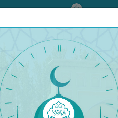
www.qurankerim.com
ئىمىتىش ئەجىرى (ھەققى)
َيْنِ ۖ لِمَنْ أَرَادَ أَن يُتِمَّ الرَّضَاعَةَ ۚ وَعَلَى الْمَوْ
دَةٌ بِوَلَدِهَا وَلَا مَوْلُودٌ لَّهُ بِوَلَدِهِ ۚ وَعَلَى الْو
َا ۗ وَإِنْ أَرَدتُّمْ أَن تَسْتَرْضِعُوا أَوْلَادَكُمْ فَلَا