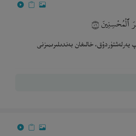
جْرَ ٱلْمُحْسِنِينَ
٥٦
پ يەرلەشتۈردۇق، خالىغان بەندىلىرىمىزنى