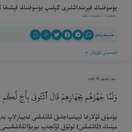
يۈسۈفنىڭ قېرىنداشلىرى كېلىپ يۈسۈفنىڭ قېشىغا كىرد
ئۇيغۇرچە - مۇھەممەد سالىھ
ھەمبەھىرلەش
تەپسىرنى كۆرۈش
سۈرە يۈسۈف 59-ئايەت
وَلَمَّا جَهَّزَهُم بِجَهَازِهِمْ قَالَ ٱئْتُونِى بِأَخٍ لَّكُم مِّ
يۈسۈف ئۇلارغا ئېھتىياجلىق ئاشلىقنى تەييارلاپ بەر
مېنىڭ (ئاشلىقنى) تولۇق ئۆلچەپ بېرىۋاتقانلىقىمنى ۋ