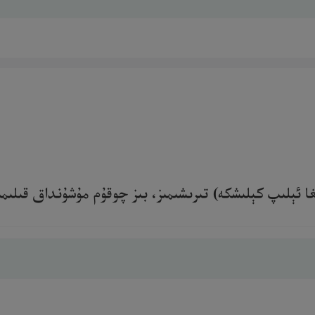
ئېلىپ كېلىشكە) تىرىشىمىز، بىز چوقۇم مۇشۇنداق قىلىمىز» 