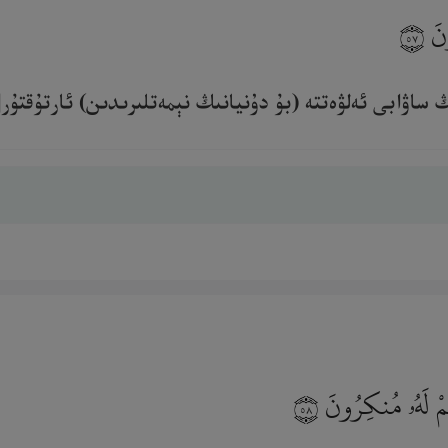
ُونَ
٥٧
ساۋابى ئەلۋەتتە (بۇ دۇنيانىڭ نېمەتلىرىدىن) ئارتۇقتۇر[57].‎
ُمْ لَهُۥ مُنكِرُونَ
٥٨