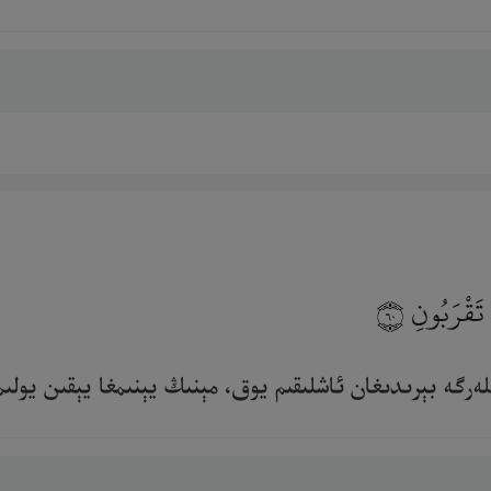
 تَقْرَبُونِ
٦٠
ە بېرىدىغان ئاشلىقىم يوق، مېنىڭ يېنىمغا يېقىن يولىماڭلار