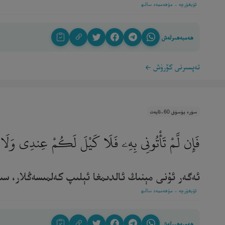
ئۇيغۇرچە - مۇھەممەد سالىھ
ھەمبەھىرلەش
تەپسىرنى كۆرۈش
سۈرە يۈسۈف 60-ئايەت
فَإِن لَّمْ تَأْتُونِى بِهِۦ فَلَا كَيْلَ لَكُمْ عِندِى وَلَا
ئەگەر ئۇنى مېنىڭ ئالدىمغا ئېلىپ كەلمىسەڭلار، سىلەرگ
ئۇيغۇرچە - مۇھەممەد سالىھ
ھەمبەھىرلەش