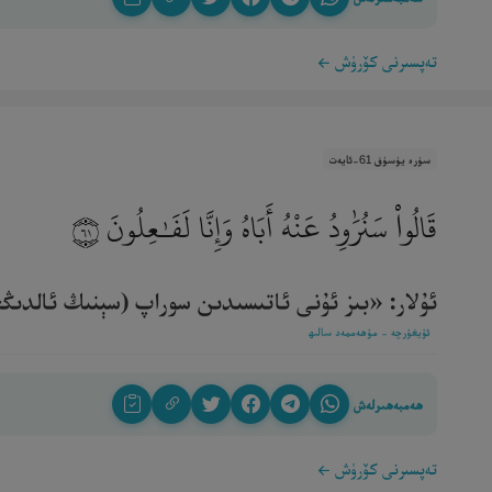
تەپسىرنى كۆرۈش
سۈرە يۈسۈف 61-ئايەت
قَالُوا۟ سَنُرَٰوِدُ عَنْهُ أَبَاهُ وَإِنَّا لَفَـٰعِلُونَ
٦١
ئۇلار: «بىز ئۇنى ئاتىسىدىن سوراپ (سېنىڭ ئالدىڭغا 
ئۇيغۇرچە - مۇھەممەد سالىھ
ھەمبەھىرلەش
تەپسىرنى كۆرۈش