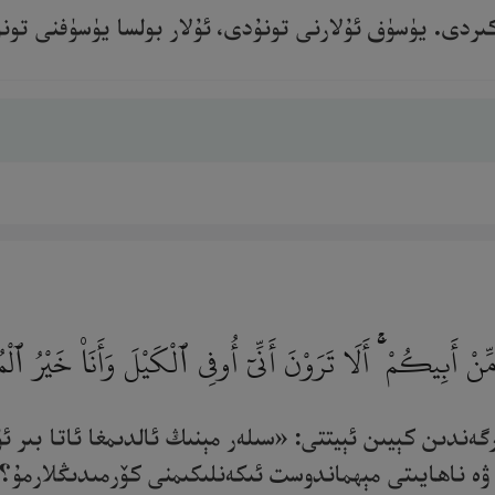
ى. يۈسۈف ئۇلارنى تونۇدى، ئۇلار بولسا يۈسۈفنى تونۇمىد
نْ أَبِيكُمْ ۚ أَلَا تَرَوْنَ أَنِّىٓ أُوفِى ٱلْكَيْلَ وَأَنَا۠ خَيْرُ ٱلْ
گەندىن كېيىن ئېيتتى: «سىلەر مېنىڭ ئالدىمغا ئاتا بىر ئۇ
ە ناھايىتى مېھماندوست ئىكەنلىكىمنى كۆرمىدىڭلارمۇ؟[59].