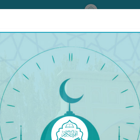
www.qurankerim.com
إِلَّا مَا رَحِمَ رَبِّىٓ ۚ إِنَّ رَبِّى غَفُورٌ رَّحِيمٌ
٥٣
قىقەتەن يامان ئىشلارغا كۆپ بۇيرۇيدۇ، پەرۋەردىگارىم 
قىلغۇچىدۇر، ناھايىتى مېھرىباندۇر»[53].‎