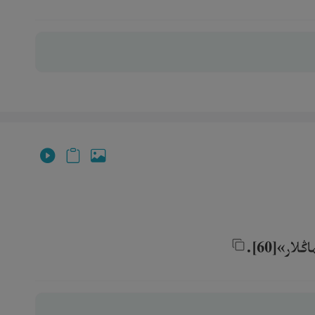
»[60].‎