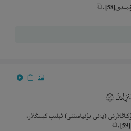
ى[58].‎
مُنزِلِينَ
٥٩
كاڭلارنى (يەنى بۇنيامىننى) ئېلىپ كېلىڭلار،
‎