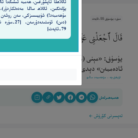
ئاللاھقا تاپشۇرغىن، ھەممە ئىشىڭدا ئالل
يۆلەنگىن، ئاللاھ ساڭا مەدەتكاردۇر)،
مۇھەممەد!) شۈبھىسىزكى، سەن روشەن
سۈرە يۈسۈف 55-ئايەت
(دىن) ئۈستىدەدۇرسەن. [7
79-ئايەت]
قَالَ ٱجْعَلْنِى عَلَىٰ خَزَآئِنِ ٱلْأَرْضِ ۖ إِنِّى حَفِيظٌ
يۈسۈف: «مېنى (مىسىر) زېمىنىنىڭ خەزىنىلىرىنى باش
ئادەممەن» دېدى[55].‎
ئۇيغۇرچە - مۇھەممەد سالىھ
ھەمبەھىرلەش
تەپسىرنى كۆرۈش