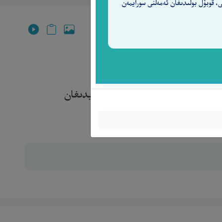
ى، قوبۇل بولىدىغان ئەمەلنى سورايمەن
نى) بىلىدىغان، ئوبدان ساقلىيالايدىغان