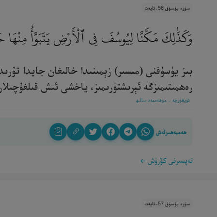
سۈرە يۈسۈف 56-ئايەت
وَكَذَٰلِكَ مَكَّنَّا لِيُوسُفَ فِى ٱلْأَرْضِ يَتَبَوَّأُ مِنْهَا
بىز يۈسۈفنى (مىسىر) زېمىنىدا خالىغان جايدا تۇرى
رەھمىتىمىزگە ئېرىشتۈرىمىز، ياخشى ئىش قىلغۇچىلارنىڭ
ئۇيغۇرچە - مۇھەممەد سالىھ
ھەمبەھىرلەش
تەپسىرنى كۆرۈش
سۈرە يۈسۈف 57-ئايەت