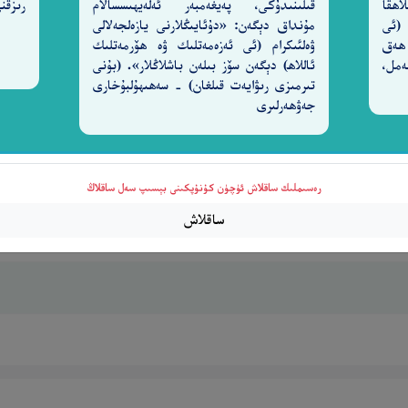
اھقا
قىلىنىدۇكى، پەيغەمبەر ئەلەيھىسسالام
رىزقن
 (ئى
مۇنداق دېگەن: «دۇئايىڭلارنى يازەلجەلالى
 ھەق
ۋەلئىكرام (ئى ئەزەمەتلىك ۋە ھۆرمەتلىك
2-سۈرە نەمل،
ئاللاھ) دېگەن سۆز بىلەن باشلاڭلار». (بۇنى
تىرمىزى رىۋايەت قىلغان) - سەھىھۇلبۇخارى
 عَلِيمٌ
جەۋھەرلىرى
٥٥
قۇرۇشقا قويغىن، مەن ھەقىقەتەن (ئۇنى باشقۇرۇش يوللىرى
رەسىملىك ساقلاش ئۈچۈن كۇنۇپكىنى بېسىپ سەل ساقلاڭ
ساقلاش