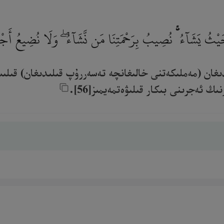
 حَيْثُ يَشَآءُ ۚ نُصِيبُ بِرَحْمَتِنَا مَن نَّشَآءُ ۖ وَلَا نُضِيعُ أَ
دىغان (مەملىكەتنى خالىغانچە تەسەررۇپ قىلىدىغان) قىلى
 ئەجرىنى بىكار قىلىۋەتمەيمىز[56].‎