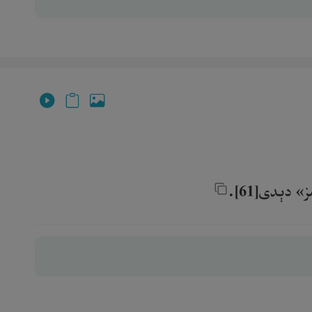
دېدى[61].‎