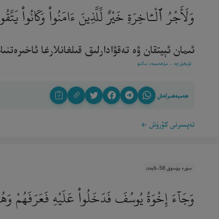
وَلَأَجْرُ ٱلْـَٔاخِرَةِ خَيْرٌ لِّلَّذِينَ ءَامَنُوا۟ وَكَانُوا۟ يَتَّق
ئىمان ئېيتقان ۋە تەقۋادارلىق قىلغانلارغا ئاخىرەتنىڭ 
ئۇيغۇرچە - مۇھەممەد سالىھ
ھەمبەھىرلەش
تەپسىرنى كۆرۈش
سۈرە يۈسۈف 58-ئايەت
وَجَآءَ إِخْوَةُ يُوسُفَ فَدَخَلُوا۟ عَلَيْهِ فَعَرَفَهُمْ وَه