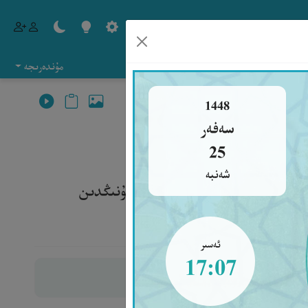
مۇندەرىجە
1448
سەفەر
25
شەنبە
رەھمەت قىلىپ (ساقلىغان) ئادەم بۇنىڭدىن
ئەسىر
17:07