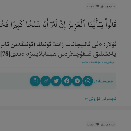
سۈرە يۈسۈف 78-ئايەت
قَالُوا۟ يَـٰٓأَيُّهَا ٱلْعَزِيزُ إِنَّ لَهُۥٓ أَبًا شَيْخًا كَبِيرًا ف
ئۇلار: «ئى ئالىيجاناب زات! ئۇنىڭ (ئۇنىڭدىن ئايرى
ياخشىلىق قىلغۇچىلاردىن ھېسابلايمىز» دېدى[78].‎
ئۇيغۇرچە - مۇھەممەد سالىھ
ھەمبەھىرلەش
تەپسىرنى كۆرۈش
سۈرە يۈسۈف 79-ئايەت