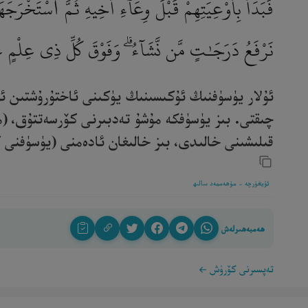
فَبَدَأَ بِأَوْعِيَتِهِمْ قَبْلَ وِعَآءِ أَخِيهِ ثُمَّ ٱسْتَخْرَجَ
نَرْفَعُ دَرَجَـٰتٍ مَّن نَّشَآءُ ۗ وَفَوْقَ كُلِّ ذِى عِلْمٍ 
ئۇلار يۈسۈفنىڭ ئۇكىسىنىڭ يۈكىنى ئاختۇرۇشتىن ئ
چىقتى. بىز يۈسۈفكە مۇشۇ تەدبىرنى كۆرسەتتۇق، (م
قىلىشىنى خالىدى، بىز خالىغان ئادەمنى (يۈسۈفنى كۆت
ئۇيغۇرچە - مۇھەممەد سالىھ
ھەمبەھىرلەش
تەپسىرنى كۆرۈش