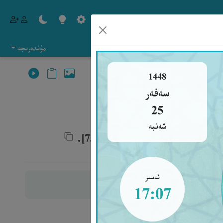
مۇندەرىجە
1448
سەفەر
25
شەنبە
ىز ئوغرى ئەمەسمىز» دېدى[73]. ‎
ئەسىر
17:07