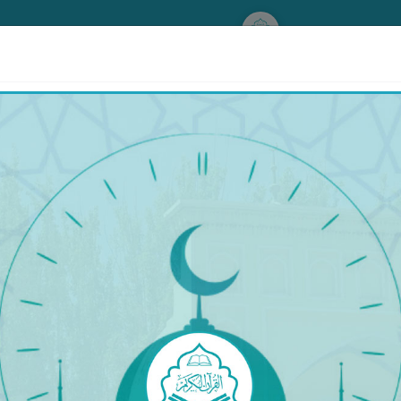
www.qurankerim.com
ْأَرْضِ وَمَا كُنَّا سَـٰرِقِينَ
٧٣
ىلەر، بىز بۇ يەرگە بۇزغۇنچىلىق قىلىش ئۈچۈن كەلمىدۇق، ب