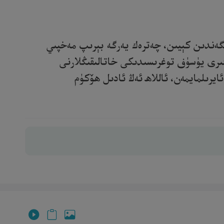
ەنگەندىن كېيىن، چەترەك يەرگە بېرىپ مەخپىي
گىرى يۈسۈف توغرىسىدىكى خاتالىقىڭلارنى
يرىلمايمەن، ئاللاھ ئەڭ ئادىل ھۆكۈم