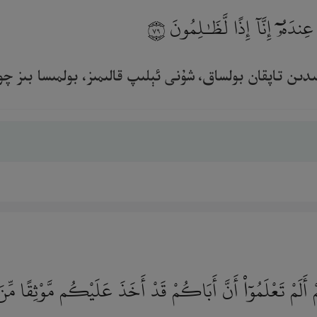
ِندَهُۥٓ إِنَّآ إِذًا لَّظَـٰلِمُونَ
٧٩
 تاپقان بولساق، شۇنى ئېلىپ قالىمىز، بولمىسا بىز چوقۇم 
ُمْ أَلَمْ تَعْلَمُوٓا۟ أَنَّ أَبَاكُمْ قَدْ أَخَذَ عَلَيْكُم مَّوْثِقًا م