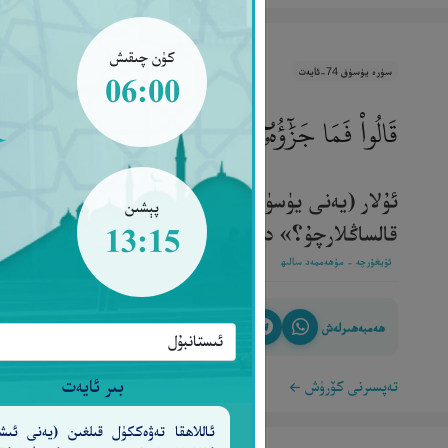
كۈن چىقىش
سۈرە يۈسۈف 74-ئايەت
06:00
قَالُوا۟ فَمَا جَزَٰٓؤُهُۥٓ إِن كُنتُمْ كَـٰذِبِينَ
٧٤
ئۇلار (يەنى يۈسۈفنىڭ خىزمەتچىلىرى): «سىلەرنىڭ 
پېشىن
قالساڭلارچۇ؟» دېدى[74].‎
13:15
ئۇيغۇرچە - مۇھەممەد سالىھ
ھەمبەھىرلەش
بىر ئايەت
تەپسىرنى كۆرۈش
ئاللاھقا تەۋەككۈل قىلغىن (يەنى ئىش