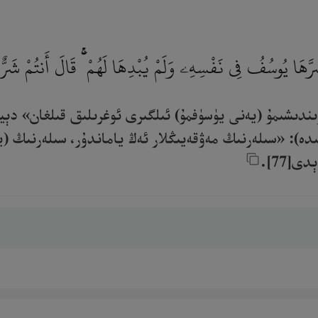
َرَّهَا يُوسُفُ فِى نَفْسِهِۦ وَلَمْ يُبْدِهَا لَهُمْ ۚ قَالَ أَنتُمْ شَرٌّ 
ېرىندىشىمۇ (يەنى يۈسۈفمۇ) ئىلگىرى ئوغرىلىق قىلغان» دې
ىدە): «سىلەرنىڭ مەۋقەيىڭلار ئەڭ ياماندۇر، سىلەرنىڭ (
77].‎