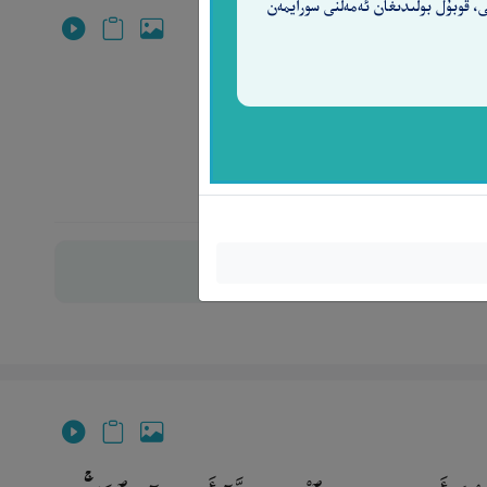
ى، قوبۇل بولىدىغان ئەمەلنى سورايمەن
ى[75].‎