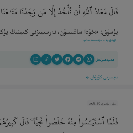
قَالَ مَعَاذَ ٱللَّهِ أَن نَّأْخُذَ إِلَّا مَن وَجَدْنَا مَتَـٰعَنَا ع
يۈسۈف: «خۇدا ساقلىسۇن، نەرسىمىزنى كىمنىڭ يۈكىدىن
ئۇيغۇرچە - مۇھەممەد سالىھ
ھەمبەھىرلەش
تەپسىرنى كۆرۈش
سۈرە يۈسۈف 80-ئايەت
فَلَمَّا ٱسْتَيْـَٔسُوا۟ مِنْهُ خَلَصُوا۟ نَجِيًّا ۖ قَالَ كَبِيرُه