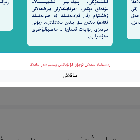
اھقا
قىلىنىدۇكى، پەيغەمبەر ئەلەيھىسسالام
رىزقن
 (ئى
مۇنداق دېگەن: «دۇئايىڭلارنى يازەلجەلالى
 ھەق
ۋەلئىكرام (ئى ئەزەمەتلىك ۋە ھۆرمەتلىك
 كَذَٰلِكَ نَجْزِى ٱلظَّـٰلِمِينَ
2-سۈرە نەمل،
ئاللاھ) دېگەن سۆز بىلەن باشلاڭلار». (بۇنى
٧٥
تىرمىزى رىۋايەت قىلغان) - سەھىھۇلبۇخارى
جەۋھەرلىرى
نى قۇل قىلىش، زالىملارغا بىز مۇشۇنداق جازا بېرىمىز» دېد
رەسىملىك ساقلاش ئۈچۈن كۇنۇپكىنى بېسىپ سەل ساقلاڭ
ساقلاش