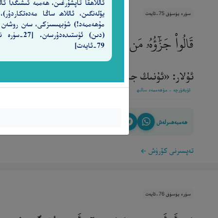
ئاللاھقا تاپشۇرغىن، ھەممە ئىشىڭدا ئالل
يۆلەنگىن، ئاللاھ ساڭا مەدەتكاردۇر)،
سۈرە يۈسۈف 75-ئايەت
مۇھەممەد!) شۈبھىسىزكى، سەن روشەن
قَالُوا۟ جَزَٰٓؤُهُۥ مَن وُجِدَ فِى رَحْلِهِۦ فَهُوَ جَزَٰٓؤُهُۥ ۚ
(دىن) ئۈستىدەدۇرسەن. [7
79-ئايەت]
ئۇلار: «ئۇنىڭ جازاسى يۈكىدىن قەدەھ تېپىلغان ئادەم
ئۇيغۇرچە - مۇھەممەد سالىھ
ھەمبەھىرلەش
تەپسىرنى كۆرۈش
سۈرە يۈسۈف 76-ئايەت