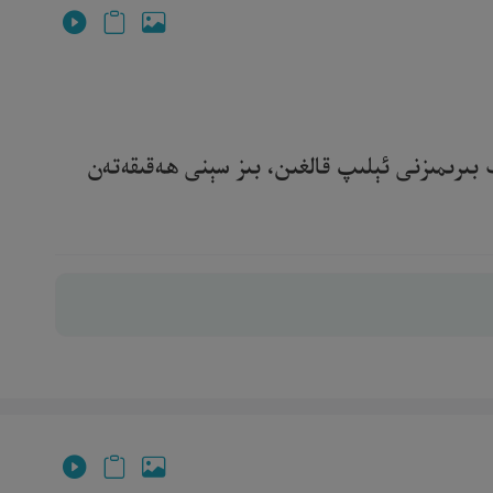
 بىرىمىزنى ئېلىپ قالغىن، بىز سېنى ھەقىقەتەن