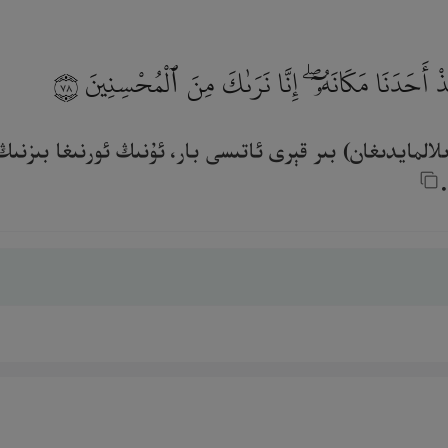
َخُذْ أَحَدَنَا مَكَانَهُۥٓ ۖ إِنَّا نَرَىٰكَ مِنَ ٱلْمُحْسِنِينَ
٧٨
لالمايدىغان) بىر قېرى ئاتىسى بار، ئۇنىڭ ئورنىغا بىزنىڭ