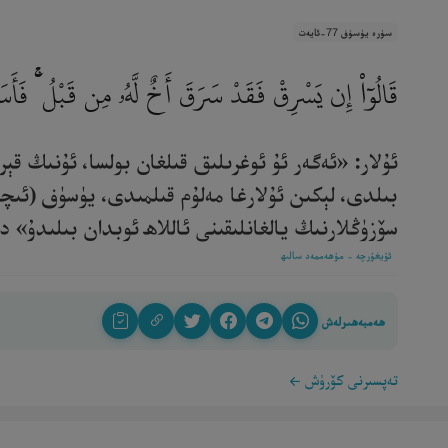
سۈرە يۈسۈف 77-ئايەت
قَالُوٓا۟ إِن يَسْرِقْ فَقَدْ سَرَقَ أَخٌ لَّهُۥ مِن قَبْلُ ۚ فَأَس
ئۇلار: «ئەگەر ئۇ ئوغرىلىق قىلغان بولسا، ئۇنىڭ ق
بىلدى، لېكىن ئۇلارغا مەلۇم قىلمىدى، يۈسۈف (ئىچ
سۆزۈڭلارنىڭ يالغانلىقىنى ئاللاھ ئوبدان بىلىدۇ» دېدى[
ئۇيغۇرچە - مۇھەممەد سالىھ
ھەمبەھىرلەش
تەپسىرنى كۆرۈش