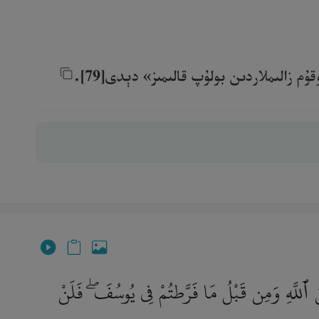
زالىملاردىن بولۇپ قالىمىز» دېدى[79].‎
ِّنَ ٱللَّهِ وَمِن قَبْلُ مَا فَرَّطتُمْ فِى يُوسُفَ ۖ فَلَنْ