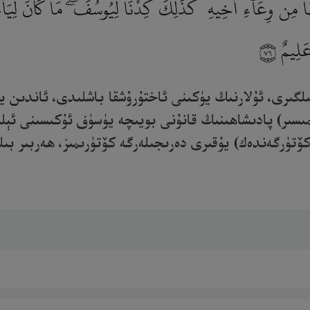
هَا مِن وِعَآءِ أَخِيهِ ۚ كَذَٰلِكَ كِدْنَا لِيُوسُفَ ۖ مَا كَانَ لِيَأْخُ
عَلِيمٌ
٧٦
ىلگىرى، ئۇلارنىڭ يۈكىنى ئاختۇرۇشقا باشلىدى، ئاندىن
ىسىر) پادىشاھىنىڭ قانۇنى بويىچە يۈسۈف ئۇكىسىنى ئېلىپ
ۈرگەندەك) يۇقىرى دەرىجىلەرگە كۆتۈرىمىز، ھەربىر بىلىمدار