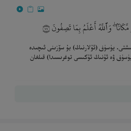
مَّكَانًا ۖ وَٱللَّهُ أَعْلَمُ بِمَا تَصِفُونَ
٧٧
يىشتى. يۈسۈف (ئۇلارنىڭ) بۇ سۆزىنى ئىچىدە
يۈسۈف ۋە ئۇنىڭ ئۇكىسى توغرىسىدا) قىلغان