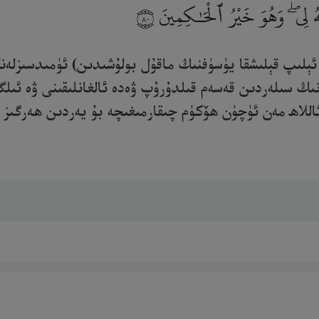
َهُ لِى ۖ وَهُوَ خَيْرُ ٱلْحَـٰكِمِينَ
٨٠
ى ئېلىپ قېلىشقا يۈسۈفنىڭ ماقۇل بولۇشىدىن) ئۈمىدسىزل
نىڭ سىلەردىن قەسەم قىلدۇرۇپ ۋەدە ئالغانلىقىنى ۋە ئىل
للاھ مەن ئۈچۈن ھۆكۈم چىقارمىغىچە بۇ يەردىن ھەرگىز ئا