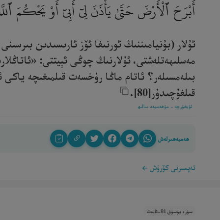
أَبْرَحَ ٱلْأَرْضَ حَتَّىٰ يَأْذَنَ لِىٓ أَبِىٓ أَوْ يَحْكُمَ ٱللّ
ئۇلار (بۇنيامىننىڭ ئورنىغا ئۆز ئارىسىدىن بىرسىن
مەسلىھەتلەشتى، ئۇلارنىڭ چوڭى ئېيتتى: «ئاتاڭلار
بىلەمسىلەر؟ ئاتام ماڭا رۇخسەت قىلمىغىچە ياكى ئا
قىلغۇچىدۇر[80].‎
ئۇيغۇرچە - مۇھەممەد سالىھ
ھەمبەھىرلەش
تەپسىرنى كۆرۈش
سۈرە يۈسۈف 81-ئايەت