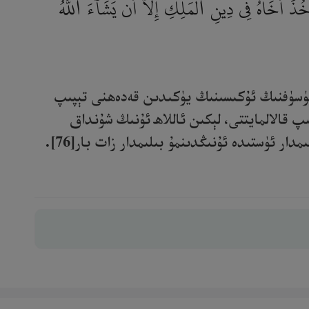
ذَ أَخَاهُ فِى دِينِ ٱلْمَلِكِ إِلَّآ أَن يَشَآءَ ٱللَّهُ ۚ
 يۈسۈفنىڭ ئۇكىسىنىڭ يۈكىدىن قەدەھنى تېپىپ
 قالالمايتتى، لېكىن ئاللاھ ئۇنىڭ شۇنداق
 ئۈستىدە ئۇنىڭدىنمۇ بىلىمدار زات بار[76].‎