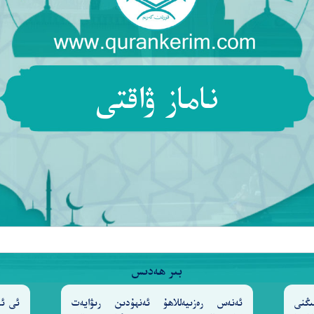
ناماز ۋاقتى
شەرىئىتىڭلاردا ئوغرىنىڭ جازاسى نېمە؟ (ئەگەر قەدەھ ي
بىر ھەدىس
ىڭنى
ئەنەس رەزىيەللاھۇ ئەنھۇدىن رىۋايەت
ئى ئا