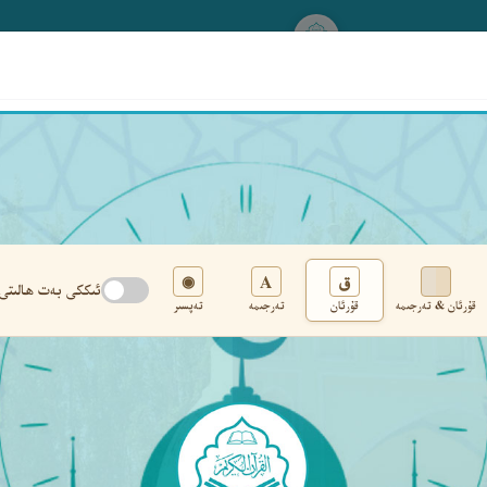
www.qurankerim.com
A
ق
◉
ئىككى بەت ھالىتى
قۇرئان & تەرجىمە
قۇرئان
تەرجىمە
تەپسىر
تەڭشەك
›
‹
‹ ١٨٤ ›