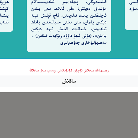
لىسى
قىلىنىدۇكى، پەيغەمبەر ئەلەيھىسسالام
ھورۇن
ەردىگارىغا) شۈكۈر قىلمايدۇ. [27-سۈرە
مۇنداق دەيتتى: «ئى ئاللاھ، سەن بىلەن
كېتىش
ئاچلىقتىن پاناھ تىلەيمەن، ئاچ قېلىش نېمە
پىتنىل
دېگەن يامان، سەن بىلەن خىيانەتتىن پاناھ
تىلەيم
تىلەيمەن، خىيانەت قىلىش نېمە دېگەن
يامان». (بۇنى ئەبۇ داۋۇد رىۋايەت قىلغان) -
سەھىھۇلبۇخارى جەۋھەرلىرى
رەسىملىك ساقلاش ئۈچۈن كۇنۇپكىنى بېسىپ سەل ساقلاڭ
ساقلاش