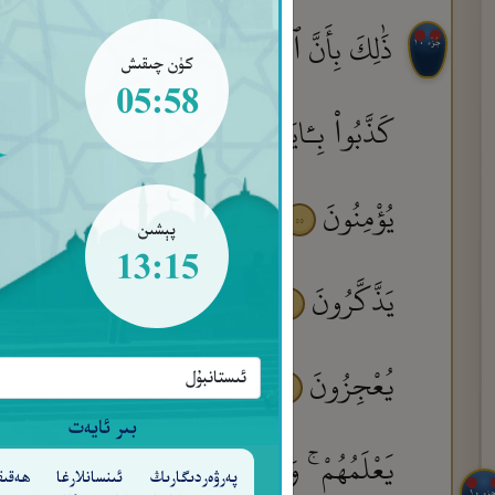
ذَٰلِكَ بِأَنَّ ٱللَّهَ لَمْ يَكُ مُغَيِّرًا نِّعْمَةً أَنْعَمَهَا 
جُزْء ١٠
كۈن چىقىش
05:58
كَذَّبُوا۟ بِـَٔايَـٰتِ رَبِّهِمْ فَأَهْلَكْنَـٰهُم بِذُنُوبِه
يُؤْمِنُونَ
ٱلَّذِينَ عَـٰهَدتَّ مِنْهُمْ ثُمَّ يَنقُض
٥٥
پېشىن
13:15
يَذَّكَّرُونَ
وَإِمَّا تَخَافَنَّ مِن قَوْمٍ خِيَانَةً فَٱ
٥٧
يُعْجِزُونَ
وَأَعِدُّوا۟ لَهُم مَّا ٱسْتَطَعْتُم مِّ
٥٩
بىر ئايەت
يَعْلَمُهُمْ ۚ وَمَا تُنفِقُوا۟ مِن شَىْءٍ فِى سَبِيلِ ٱل
پەرۋەردىگارىڭ ئىنسانلارغا ھەقىق
جزء ١٠