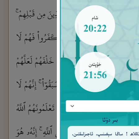
يمٌ
كَدَأْبِ ءَالِ فِرْعَوْنَ ۙ وَٱلَّذِينَ مِن قَبْلِهِمْ ۚ
٥٣
شام
20:22
 شَرَّ ٱلدَّوَآبِّ عِندَ ٱللَّهِ ٱلَّذِينَ كَفَرُوا۟ فَهُمْ لَا
ْقَفَنَّهُمْ فِى ٱلْحَرْبِ فَشَرِّدْ بِهِم مَّنْ خَلْفَهُمْ لَعَلَّهُمْ
خۇپتەن
21:56
وَلَا يَحْسَبَنَّ ٱلَّذِينَ كَفَرُوا۟ سَبَقُوٓا۟ ۚ إِنَّهُمْ لَا
٥
دُوَّكُمْ وَءَاخَرِينَ مِن دُونِهِمْ لَا تَعْلَمُونَهُمُ ٱللَّهُ
بىر دۇئا
ِلسَّلْمِ فَٱجْنَحْ لَهَا وَتَوَكَّلْ عَلَى ٱللَّهِ ۚ إِنَّهُۥ هُوَ
للاھ ! ساڭا سېغىنىپ، ئاجىزلىقتىن،