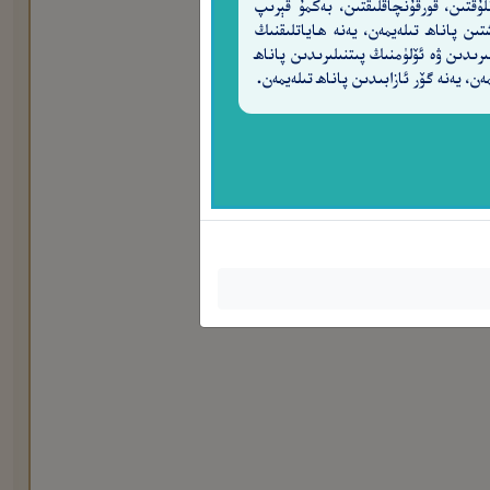
لۇقتىن، قورقۇنچاقلىقتىن، بەكمۇ قېرىپ
تىن پاناھ تىلەيمەن، يەنە ھاياتلىقنىڭ
ىرىدىن ۋە ئۆلۈمنىڭ پىتنىلىرىدىن پاناھ
ەن، يەنە گۆر ئازابىدىن پاناھ تىلەيمەن.