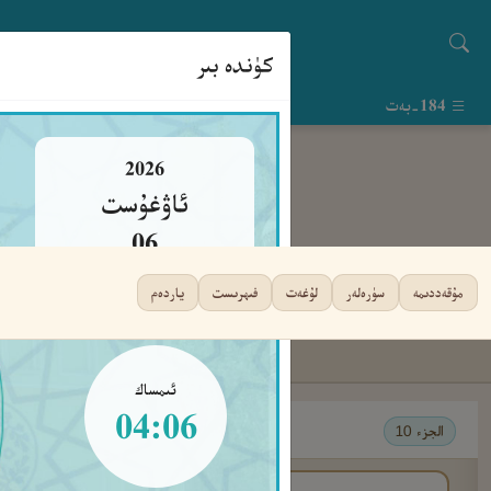
كۈندە بىر
184-بەت
2026
ئاۋغۇست
06
پەيشەنبە
مۇقەددىمە
سۈرەلەر
لۇغەت
فىھرىست
ياردەم
ئىمساك
04:06
الجزء 10