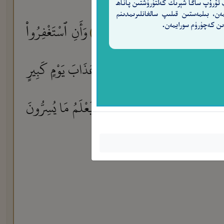
 تۇرۇپ ساڭا شېرىك كەلتۈرۈشتىن پاناھ
مەن، بىلمەستىن قىلىپ سالغانلىرىمدىنم
 إِنَّنِى لَكُم مِّنْهُ نَذِيرٌ وَبَشِيرٌ
وَأَنِ ٱسْتَغْفِرُوا۟
ن كەچۈرۈم سورايمەن.
٢
ن تَوَلَّوْا۟ فَإِنِّىٓ أَخَافُ عَلَيْكُمْ عَذَابَ يَوْمٍ كَبِيرٍ
هُ ۚ أَلَا حِينَ يَسْتَغْشُونَ ثِيَابَهُمْ يَعْلَمُ مَا يُسِرُّونَ