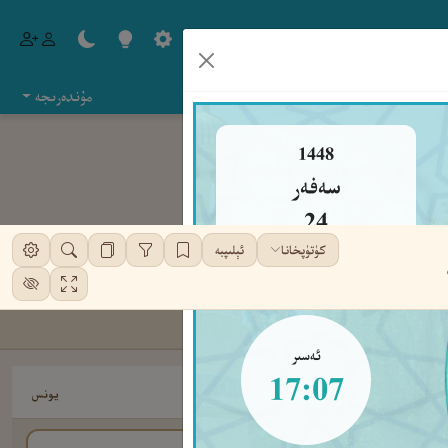
مۇندەرىجە
1448
سەفەر
24
كۈتۈپخانا
ئېلىپبە
جۈمە
ئەسىر
17:07
يونس