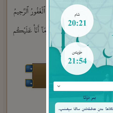
هِۦ مَن يَشَآءُ مِنْ عِبَادِهِۦ ۚ وَهُوَ ٱلْغَفُورُ ٱلرَّحِيمُ
شام
20:21
مَن ضَلَّ فَإِنَّمَا يَضِلُّ عَلَيْهَا ۖ وَمَآ أَنَا۠ عَلَيْكُم
خۇپتەن
21:54
بىر دۇئا
للاھ! مەن ھەقىقەتەن ساڭا سېغىنىپ،