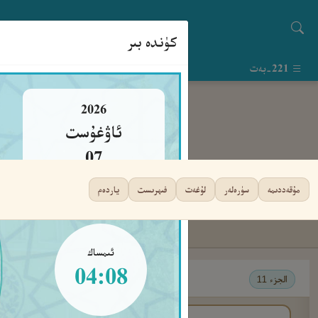
كۈندە بىر
221-بەت
2026
ئاۋغۇست
07
جۈمە
مۇقەددىمە
سۈرەلەر
لۇغەت
فىھرىست
ياردەم
ئىمساك
04:08
الجزء 11