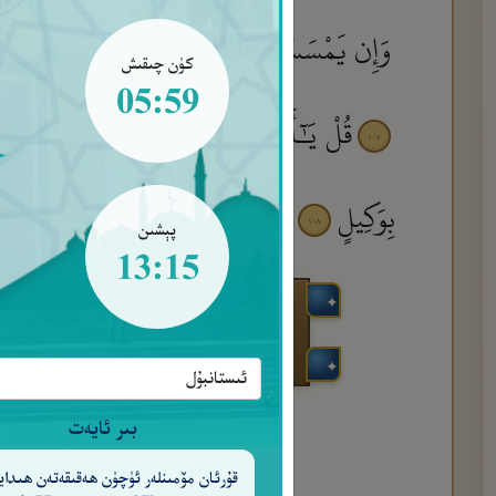
وَإِن يَمْسَسْكَ ٱللَّهُ بِضُرٍّ فَلَا كَاشِفَ لَهُۥٓ إِلّ
كۈن چىقىش
05:59
قُلْ يَـٰٓأَيُّهَا ٱلنَّاسُ قَدْ جَآءَكُمُ ٱلْحَقُّ
١٠٧
بِوَكِيلٍ
وَٱتَّبِعْ مَا يُوحَىٰٓ إِلَيْكَ وَٱصْبِرْ حَت
١٠٨
پېشىن
13:15
بىر ئايەت
قۇرئان مۆمىنلەر ئۈچۈن ھەقىقەتەن ھىدايە