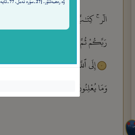
ۋە رەھمەتتۇر. [27-سۈرە نەمل، 77-ئايەت]
الٓر ۚ كِتَـٰبٌ أُحْكِمَتْ ءَايَـٰتُهُۥ ثُمَّ فُصِّلَ
رَبَّكُمْ ثُمَّ تُوبُوٓا۟ إِلَيْهِ يُمَتِّعْكُم مَّتَـٰعًا ح
إِلَى ٱللَّهِ مَرْجِعُكُمْ ۖ وَهُوَ عَلَىٰ كُلِّ شَىْ
٣
وَمَا يُعْلِنُونَ ۚ إِنَّهُۥ عَلِيمٌۢ بِذَاتِ ٱلصُّدُورِ
٥
جزء ١١