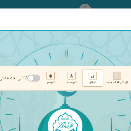
www.qurankerim.com
A
ق
◉
ئىككى بەت ھالىتى
قۇرئان & تەرجىمە
قۇرئان
تەرجىمە
تەپسىر
تەڭشەك
›
‹
‹ ٢٢١ ›