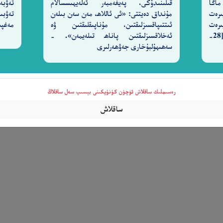
ماڭا
قىلىنىدۇكى، پەيغەمبەر ئەلەيھىسسالام
تەۋبە
ىرەت
مۇنداق دەيتتى: «ئى ئاللاھ، مەن سەن بىلەن
تەۋبى
ىرەت
ئىتتىپاقسىزلىقتىن، مۇناپىقلىقتىن ۋە
مەغپى
قىلغۇچىدۇر، ناھايىتى مېھرىباندۇر. [28-
ئەخلاقسىزلىقتىن پاناھ تىلەيمەن». -
سەھىھۇلبۇخارى جەۋھەرلىرى
رەسىملىك ساقلاش ئۈچۈن كۇنۇپكىنى بېسىپ سەل ساقلاڭ
ساقلاش