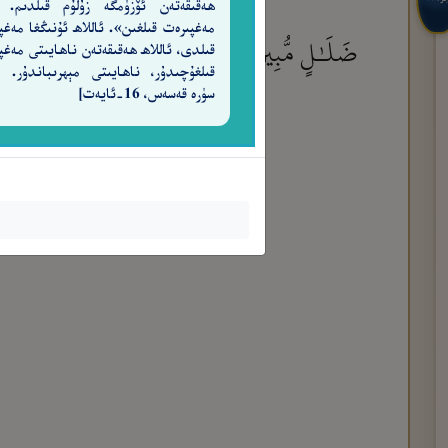
ھەقىقەتەن ئۆزۈمگە زۇلۇم قىلدىم. 
مەغپىرەت قىلغىن». ئاللاھ ئۇنىڭغا مەغپ
ضَلَـٰلٍ مُّبِينٍ
قىلدى، ئاللاھ ھەقىقەتەن ناھايىتى مەغپ
٣٠
سۈرە قەسەس، 16-ئايەت]