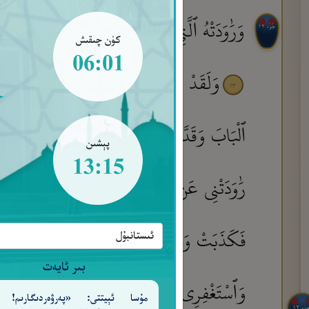
وَرَٰوَدَتْهُ ٱلَّتِى هُوَ فِى بَيْتِهَا عَن نَّفْسِهِۦ وَغَل
جُزْء ١٢
كۈن چىقىش
06:01
وَلَقَدْ هَمَّتْ بِهِۦ ۖ وَهَمَّ بِهَا لَوْلَآ أَن رّ
٢٣
ٱلْبَابَ وَقَدَّتْ قَمِيصَهُۥ مِن دُبُرٍ وَأَلْفَيَا سَيّ
پېشىن
13:15
رَٰوَدَتْنِى عَن نَّفْسِى ۚ وَشَهِدَ شَاهِدٌ مِّنْ أَهْ
فَكَذَبَتْ وَهُوَ مِنَ ٱلصَّـٰدِقِينَ
فَلَمَّا رَ
٢٧
بىر ئايەت
وَٱسْتَغْفِرِى لِذَنۢبِكِ ۖ إِنَّكِ كُنتِ مِنَ ٱلْخَاطِـٔ
مۇسا ئېيتتى: «پەرۋەردىگارىم! 
جزء ١٢