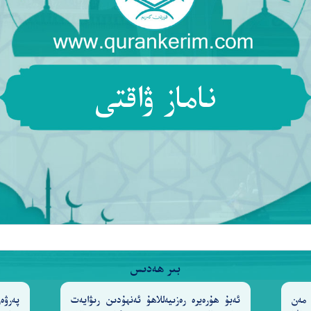
َّقَتِ ٱلْأَبْوَٰبَ وَقَالَتْ هَيْتَ لَكَ ۚ قَالَ مَعَاذَ ٱللَّهِ ۖ إِنَّهُۥ
َءَا بُرْهَـٰنَ رَبِّهِۦ ۚ كَذَٰلِكَ لِنَصْرِفَ عَنْهُ ٱلسُّوٓءَ وَٱلْفَحْش
ناماز ۋاقتى
ِدَهَا لَدَا ٱلْبَابِ ۚ قَالَتْ مَا جَزَآءُ مَنْ أَرَادَ بِأَهْلِكَ سُو
لِهَآ إِن كَانَ قَمِيصُهُۥ قُدَّ مِن قُبُلٍ فَصَدَقَتْ وَهُوَ مِنَ 
ءَا قَمِيصَهُۥ قُدَّ مِن دُبُرٍ قَالَ إِنَّهُۥ مِن كَيْدِكُنَّ ۖ إِنَّ
بىر ھەدىس
ِينَ
وَقَالَ نِسْوَةٌ فِى ٱلْمَدِينَةِ ٱمْرَأَتُ ٱلْعَزِيزِ تُرَٰوِدُ فَت
٢٩
مەن
ئەبۇ ھۇرەيرە رەزىيەللاھۇ ئەنھۇدىن رىۋايەت
پەرۋ