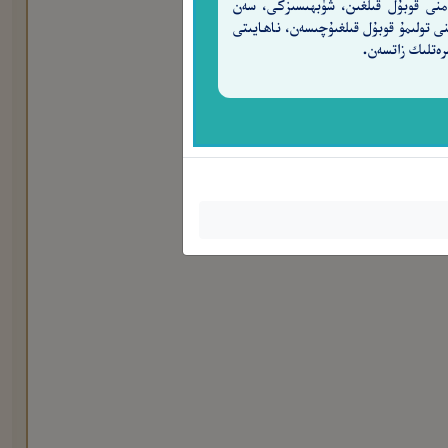
منى قوبۇل قىلغىن، شۈبھىسىزكى، سەن
نى تولىمۇ قوبۇل قىلغىۇچىسەن، ناھايىتى
رەتلىك زاتسەن.