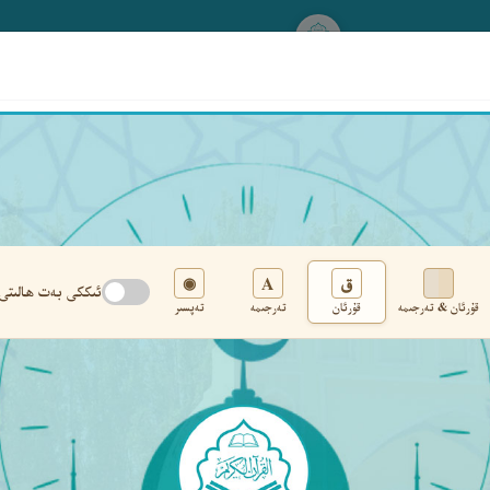
www.qurankerim.com
A
ق
◉
ئىككى بەت ھالىتى
قۇرئان & تەرجىمە
قۇرئان
تەرجىمە
تەپسىر
تەڭشەك
›
‹
‹ ٢٣٨ ›