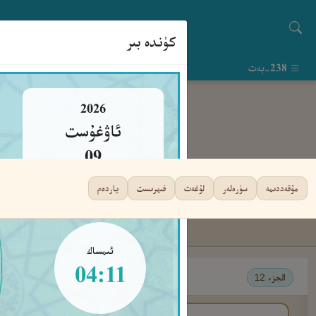
كۈندە بىر
238-بەت
2026
ئاۋغۇست
09
يەكشەنبە
مۇقەددىمە
سۈرەلەر
لۇغەت
فىھرىست
ياردەم
ئىمساك
04:11
الجزء 12