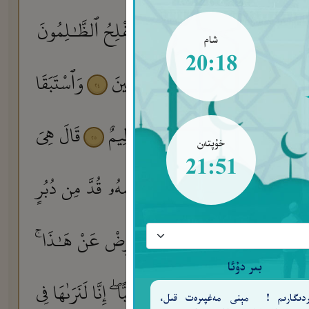
 رَبِّىٓ أَحْسَنَ مَثْوَاىَ ۖ إِنَّهُۥ لَا يُفْلِحُ ٱلظَّـٰلِمُونَ
شام
20:18
َآءَ ۚ إِنَّهُۥ مِنْ عِبَادِنَا ٱلْمُخْلَصِينَ
وَٱسْتَبَقَا
٢٤
ٓءًا إِلَّآ أَن يُسْجَنَ أَوْ عَذَابٌ أَلِيمٌ
قَالَ هِىَ
٢٥
خۇپتەن
21:51
ٱلْكَـٰذِبِينَ
وَإِن كَانَ قَمِيصُهُۥ قُدَّ مِن دُبُرٍ
٢٦
 كَيْدَكُنَّ عَظِيمٌ
يُوسُفُ أَعْرِضْ عَنْ هَـٰذَا ۚ
٢٨
بىر دۇئا
َىٰهَا عَن نَّفْسِهِۦ ۖ قَدْ شَغَفَهَا حُبًّا ۖ إِنَّا لَنَرَىٰهَا فِى
ەردىگارىم ! مېنى مەغپىرەت قىل،