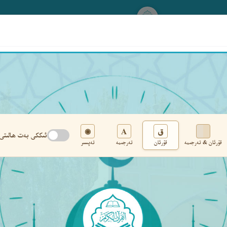
www.qurankerim.com
A
ق
◉
ئىككى بەت ھالىتى
قۇرئان & تەرجىمە
قۇرئان
تەرجىمە
تەپسىر
تەڭشەك
›
‹
‹ ٢٩٢ ›