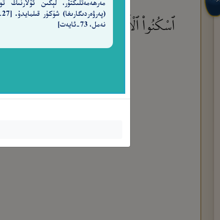
مەرھەمەتلىكتۇر، لېكىن ئۇلارنىڭ تو
(پەرۋ
ٱسْكُنُوا۟ ٱلْأَرْضَ فَإِذَا جَآءَ وَعْدُ ٱلْـَٔاخِرَةِ ج
نەمل، 73-ئايەت]