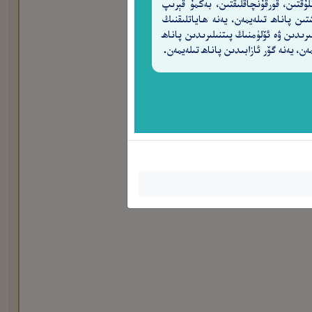
لۇقتىن، قورقۇنچاقلىقتىن، بەكمۇ قېرىپ
تىن پاناھ تىلەيمەن، يەنە ھاياتلىقنىڭ
ىرىدىن ۋە ئۆلۈمنىڭ پىتنىلىرىدىن پاناھ
ەن، يەنە گۆر ئازابىدىن پاناھ تىلەيمەن.