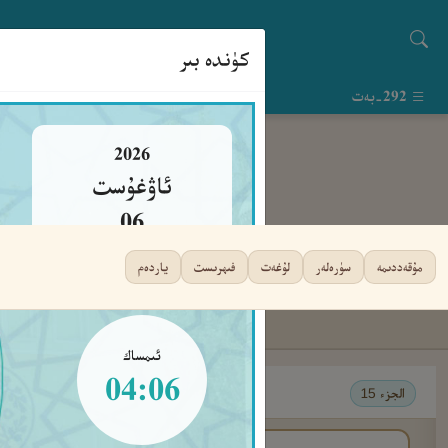
كۈندە بىر
292-بەت
2026
ئاۋغۇست
06
پەيشەنبە
مۇقەددىمە
سۈرەلەر
لۇغەت
فىھرىست
ياردەم
ئىمساك
04:06
الجزء 15