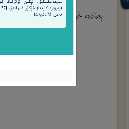
مەرھەمەتلىكتۇر، لېكىن ئۇلارنىڭ تو
(پەرۋ
بِعِبَادِهِۦ خَبِيرًۢا بَصِيرًا
نەمل، 73-ئايەت]
٩٦