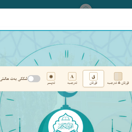
www.qurankerim.com
A
ق
◉
ئىككى بەت ھالىتى
قۇرئان & تەرجىمە
قۇرئان
تەرجىمە
تەپسىر
تەڭشەك
›
‹
‹ ٢٩١ ›