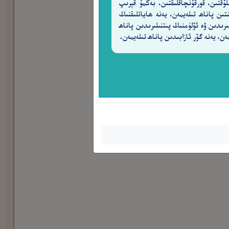
لۇقتىن، قورقۇنچاقلىقتىن، بەكمۇ قېرىپ
تىن پاناھ تىلەيمەن، يەنە ھاياتلىقنىڭ
ىرىدىن ۋە ئۆلۈمنىڭ پىتنىلىرىدىن پاناھ
ەن، يەنە گۆر ئازابىدىن پاناھ تىلەيمەن.