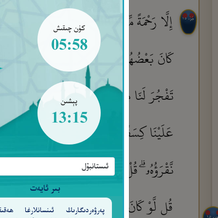
إِلَّا رَحْمَةً مِّن رَّبِّكَ ۚ إِنَّ فَضْلَهُۥ كَانَ عَلَيْك
جُزْء ١٥
كۈن چىقىش
05:58
كَانَ بَعْضُهُمْ لِبَعْضٍ ظَهِيرًا
وَلَقَدْ صَرَّفْ
٨٨
تَفْجُرَ لَنَا مِنَ ٱلْأَرْضِ يَنۢبُوعًا
أَوْ تَكُونَ
٩٠
پېشىن
13:15
عَلَيْنَا كِسَفًا أَوْ تَأْتِىَ بِٱللَّهِ وَٱلْمَلَـٰٓئِكَةِ قَبِيلً
نَّقْرَؤُهُۥ ۗ قُلْ سُبْحَانَ رَبِّى هَلْ كُنتُ إِلَّا بَشَر
بىر ئايەت
قُل لَّوْ كَانَ فِى ٱلْأَرْضِ مَلَـٰٓئِكَةٌ يَمْشُونَ مُطْمَ
پەرۋەردىگارىڭ ئىنسانلارغا ھەقىق
جزء ١٥