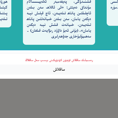
لىسى
قىلىنىدۇكى، پەيغەمبەر ئەلەيھىسسالام
ھورۇن
ەردىگارىغا) شۈكۈر قىلمايدۇ. [27-سۈرە
مۇنداق دەيتتى: «ئى ئاللاھ، سەن بىلەن
كېتىش
ئاچلىقتىن پاناھ تىلەيمەن، ئاچ قېلىش نېمە
پىتنىل
دېگەن يامان، سەن بىلەن خىيانەتتىن پاناھ
تىلەيم
تىلەيمەن، خىيانەت قىلىش نېمە دېگەن
يامان». (بۇنى ئەبۇ داۋۇد رىۋايەت قىلغان) -
سەھىھۇلبۇخارى جەۋھەرلىرى
رەسىملىك ساقلاش ئۈچۈن كۇنۇپكىنى بېسىپ سەل ساقلاڭ
ساقلاش