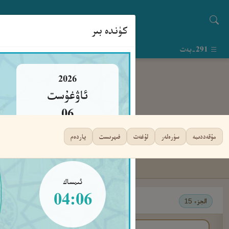
كۈندە بىر
291-بەت
2026
ئاۋغۇست
06
پەيشەنبە
مۇقەددىمە
سۈرەلەر
لۇغەت
فىھرىست
ياردەم
ئىمساك
04:06
الجزء 15