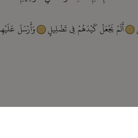
أَلَمْ يَجْعَلْ كَيْدَهُمْ فِى تَضْلِيلٍ
وَأَرْسَلَ عَلَيْهِم
٢
١