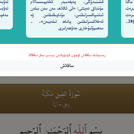
ماڭا
قىلىنىدۇكى، پەيغەمبەر ئەلەيھىسسالام
تەۋبە
بِسْمِ
ٱلرَّحْمَـٰنِ
ٱلرَّحِيمِ
ٱللَّهِ
ىرەت
مۇنداق دەيتتى: «ئى ئاللاھ، مەن سەن بىلەن
تەۋبى
ىرەت
ئىتتىپاقسىزلىقتىن، مۇناپىقلىقتىن ۋە
مەغپى
قىلغۇچىدۇر، ناھايىتى مېھرىباندۇر. [28-
ئەخلاقسىزلىقتىن پاناھ تىلەيمەن». -
سەھىھۇلبۇخارى جەۋھەرلىرى
َعَدَّدَهُۥ
يَحْسَبُ أَنَّ مَالَهُۥٓ أَخْلَدَهُۥ
كَلَّا ۖ لَيُنۢب
٣
٢
رەسىملىك ساقلاش ئۈچۈن كۇنۇپكىنى بېسىپ سەل ساقلاڭ
َةِ
إِنَّهَا عَلَيْهِم مُّؤْصَدَةٌ
فِى عَمَدٍ مُّمَدَّدَةٍۭ
ساقلاش
٩
٨
٧
سُورَةُ الفِيلِ
مَكِّيَّةٌ
وَهِيَ ٥ آيَةً
بِسْمِ
ٱلرَّحْمَـٰنِ
ٱلرَّحِيمِ
ٱللَّهِ