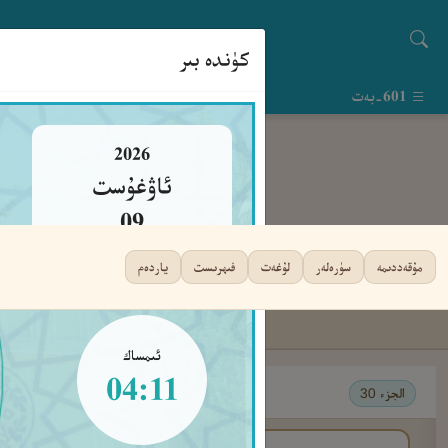
كۈندە بىر
601-بەت
2026
ئاۋغۇست
09
يەكشەنبە
مۇقەددىمە
سۈرەلەر
لۇغەت
فىھرىست
ياردەم
ئىمساك
04:11
الجزء 30