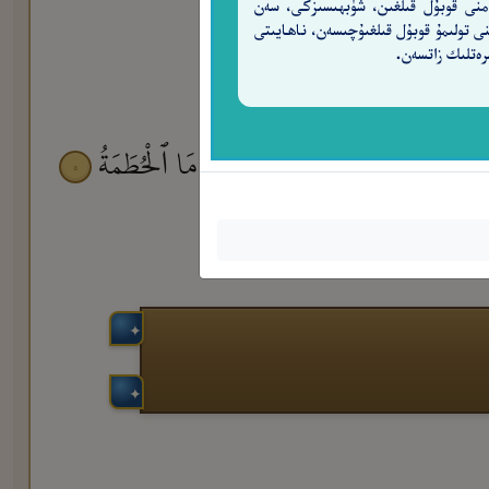
منى قوبۇل قىلغىن، شۈبھىسىزكى، سەن
نى تولىمۇ قوبۇل قىلغىۇچىسەن، ناھايىتى
رەتلىك زاتسەن.
َذَنَّ فِى ٱلْحُطَمَةِ
وَمَآ أَدْرَىٰكَ مَا ٱلْحُطَمَةُ
٥
٤