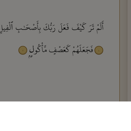
أَلَمْ تَرَ كَيْفَ فَعَلَ رَبُّكَ بِأَصْحَـٰبِ ٱلْفِيلِ
فَجَعَلَهُمْ كَعَصْفٍ مَّأْكُولٍۭ
٥
٤