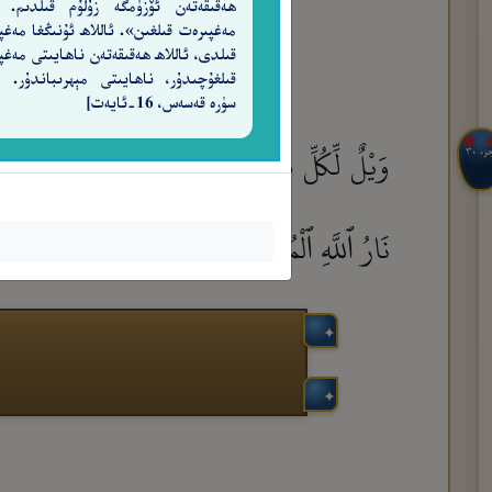
ھەقىقەتەن ئۆزۈمگە زۇلۇم قىلدىم. 
مەغپىرەت قىلغىن». ئاللاھ ئۇنىڭغا مەغپ
قىلدى، ئاللاھ ھەقىقەتەن ناھايىتى مەغپ
سۈرە قەسەس، 16-ئايەت]
وَيْلٌ لِّكُلِّ هُمَزَةٍ لُّمَزَةٍ
ٱلَّذِى جَمَعَ مَالًا و
جزء ٣٠
١
نَارُ ٱللَّهِ ٱلْمُوقَدَةُ
ٱلَّتِى تَطَّلِعُ عَلَى ٱلْأَفْـِٔد
٦