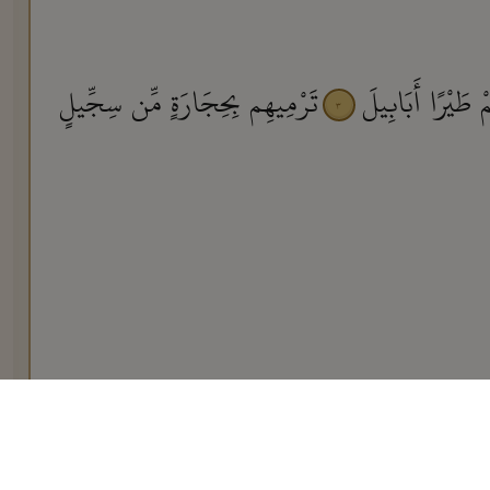
ْ طَيْرًا أَبَابِيلَ
تَرْمِيهِم بِحِجَارَةٍ مِّن سِجِّيلٍ
٣