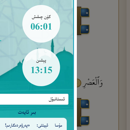
كۈن چىقىش
06:01
پېشىن
13:15
وَٱلْعَصْرِ
إِنَّ ٱلْإِنسَـٰنَ لَفِى خُسْرٍ
إِل
٢
١
بىر ئايەت
مۇسا ئېيتتى: «پەرۋەردىگارىم! 