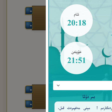
شام
20:18
خۇپتەن
21:51
َتَوَاصَوْا۟ بِٱلصَّبْرِ
٣
بىر دۇئا
ەردىگارىم ! مېنى مەغپىرەت قىل،