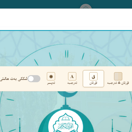
www.qurankerim.com
A
ق
◉
ئىككى بەت ھالىتى
قۇرئان & تەرجىمە
قۇرئان
تەرجىمە
تەپسىر
تەڭشەك
›
‹
‹ ٦٠١ ›