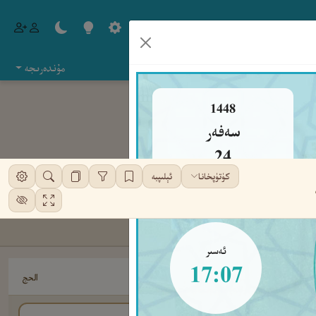
مۇندەرىجە
1448
سەفەر
24
كۈتۈپخانا
ئېلىپبە
جۈمە
ئەسىر
17:07
الحج