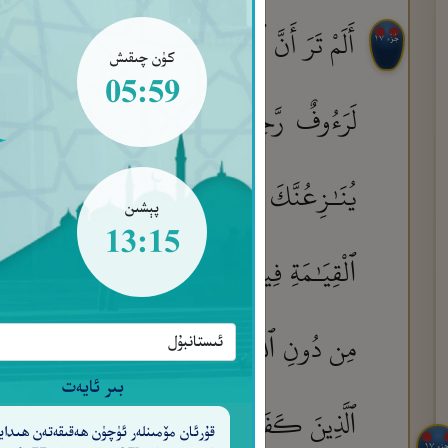
أَلَمْ تَرَ أَنَّ ٱللَّهَ سَخَّرَ لَكُم مَّا فِى ٱلْأَرْضِ و
جُزْء ١٧
كۈن چىقىش
05:59
لَرَءُوفٌ رَّحِيمٌ
وَهُوَ ٱلَّذِىٓ أَحْيَاكُمْ ثُ
٦٥
يُنَـٰزِعُنَّكَ فِى ٱلْأَمْرِ ۚ وَٱدْعُ إِلَىٰ رَبِّكَ ۖ إِن
پېشىن
13:15
ٱلْقِيَـٰمَةِ فِيمَا كُنتُمْ فِيهِ تَخْتَلِفُونَ
أَلَمْ 
٦٩
مِن دُونِ ٱللَّهِ مَا لَمْ يُنَزِّلْ بِهِۦ سُلْطَـٰنًا وَمَ
بىر ئايەت
ٱلَّذِينَ كَفَرُوا۟ ٱلْمُنكَرَ ۖ يَكَادُونَ يَسْطُونَ بِٱلّ
قۇرئان مۆمىنلەر ئۈچۈن ھەقىقەتەن ھىدايە
جزء ١٧