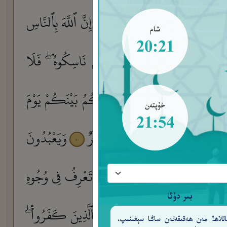
َعَ عَلَى ٱلْأَرْضِ إِلَّا بِإِذْنِهِۦٓ ۗ إِنَّ ٱللَّهَ بِٱلنَّاسِ
شام
20:21
لِّكُلِّ أُمَّةٍ جَعَلْنَا مَنسَكًا هُمْ نَاسِكُوهُ ۖ فَلَا
٦
ْلَمُ بِمَا تَعْمَلُونَ
ٱللَّهُ يَحْكُمُ بَيْنَكُمْ يَوْمَ
٦٨
خۇپتەن
21:54
ِى كِتَـٰبٍ ۚ إِنَّ ذَٰلِكَ عَلَى ٱللَّهِ يَسِيرٌ
وَيَعْبُدُونَ
٧٠
إِذَا تُتْلَىٰ عَلَيْهِمْ ءَايَـٰتُنَا بَيِّنَـٰتٍ تَعْرِفُ فِى وُجُوهِ
بىر دۇئا
مِّن ذَٰلِكُمُ ۗ ٱلنَّارُ وَعَدَهَا ٱللَّهُ ٱلَّذِينَ كَفَرُوا۟ ۖ
للاھ! مەن ھەقىقەتەن ساڭا سېغىنىپ،