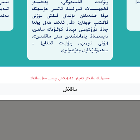
رىۋايەت قىلىنىدۇكى، پەيغەمبەر
بىلىپ
ئەلەيھىسسالام ئىمراننىڭ ئاتىسى ھۈسەينگە
تىلەي
دۇئا قىلىدىغان مۇنداق ئىككى سۆزنى
سەندى
ئۆگىتىپ قويغان: «ئى ئاللاھ، ھەق يولدا
چىڭ تۇرۇشۇمنى مېنىڭ كۆڭلۈمگە سالغىن،
نەپسىمنىڭ يامانلىقىدىن مېنى ساقلىغىن».
(بۇنى تىرمىزى رىۋايەت قىلغان) -
سەھىھۇلبۇخارى جەۋھەرلىرى
رەسىملىك ساقلاش ئۈچۈن كۇنۇپكىنى بېسىپ سەل ساقلاڭ
ساقلاش