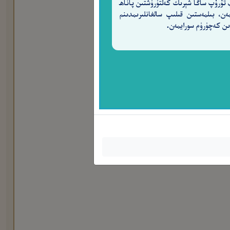
 تۇرۇپ ساڭا شېرىك كەلتۈرۈشتىن پاناھ
مەن، بىلمەستىن قىلىپ سالغانلىرىمدىنم
ن كەچۈرۈم سورايمەن.