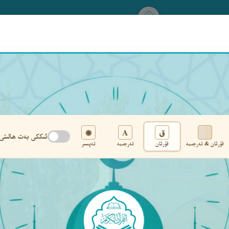
www.qurankerim.com
A
ق
◉
ئىككى بەت ھالىتى
قۇرئان & تەرجىمە
قۇرئان
تەرجىمە
تەپسىر
تەڭشەك
›
‹
‹ ٣٤٠ ›