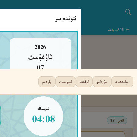
كۈندە بىر
340-بەت
2026
ئاۋغۇست
07
جۈمە
مۇقەددىمە
سۈرەلەر
لۇغەت
فىھرىست
ياردەم
ئىمساك
04:08
الجزء 17