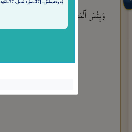
ۋە رەھمەتتۇر. [27-سۈرە نەمل، 77-ئايەت]
وَبِئْسَ ٱلْمَصِيرُ
٧٢