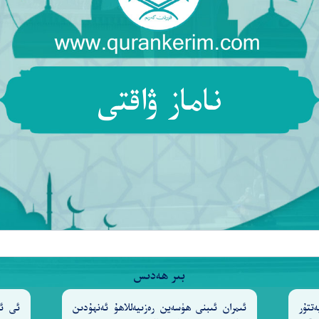
َٱلْفُلْكَ تَجْرِى فِى ٱلْبَحْرِ بِأَمْرِهِۦ وَيُمْسِكُ ٱلسَّمَآءَ أَن تَق
مَّ يُمِيتُكُمْ ثُمَّ يُحْيِيكُمْ ۗ إِنَّ ٱلْإِنسَـٰنَ لَكَفُورٌ
٦
ناماز ۋاقتى
َّكَ لَعَلَىٰ هُدًى مُّسْتَقِيمٍ
وَإِن جَـٰدَلُوكَ فَقُلِ ٱللَّهُ أَع
٦٧
تَعْلَمْ أَنَّ ٱللَّهَ يَعْلَمُ مَا فِى ٱلسَّمَآءِ وَٱلْأَرْضِ ۗ إِنَّ ذَٰلِكَ ف
ا لَيْسَ لَهُم بِهِۦ عِلْمٌ ۗ وَمَا لِلظَّـٰلِمِينَ مِن نَّصِيرٍ
وَ
٧١
بىر ھەدىس
َذِينَ يَتْلُونَ عَلَيْهِمْ ءَايَـٰتِنَا ۗ قُلْ أَفَأُنَبِّئُكُم بِشَرٍّ 
تتۇر
ئىمران ئىبنى ھۈسەين رەزىيەللاھۇ ئەنھۇدىن
ئى ئا