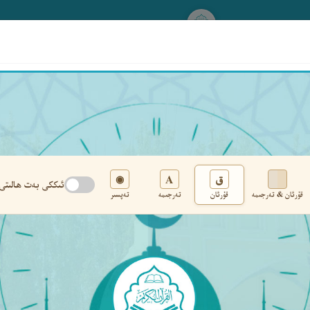
www.qurankerim.com
A
ق
◉
ئىككى بەت ھالىتى
قۇرئان & تەرجىمە
قۇرئان
تەرجىمە
تەپسىر
تەڭشەك
›
‹
‹ ٤٨٠ ›