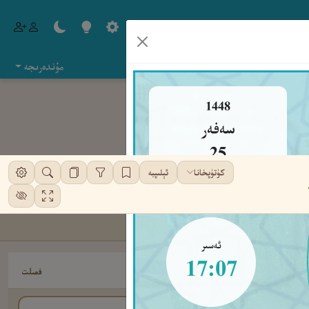
مۇندەرىجە
1448
سەفەر
25
كۈتۈپخانا
ئېلىپبە
شەنبە
ئەسىر
17:07
فصلت