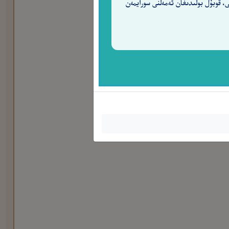
ى، قوبۇل بولىدىغان ئەمەلنى سورايمەن