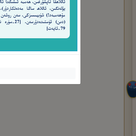
ئاللاھقا تاپشۇرغىن، ھەممە ئىشىڭدا ئالل
يۆلەنگىن، ئاللاھ ساڭا مەدەتكاردۇر)،
مۇھەممەد!) شۈبھىسىزكى، سەن روشەن
(دىن) ئۈستىدەدۇرسەن. [7
79-ئايەت]
جزء ٢٤