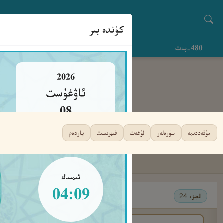
كۈندە بىر
480-بەت
2026
ئاۋغۇست
08
شەنبە
مۇقەددىمە
سۈرەلەر
لۇغەت
فىھرىست
ياردەم
ئىمساك
04:09
الجزء 24