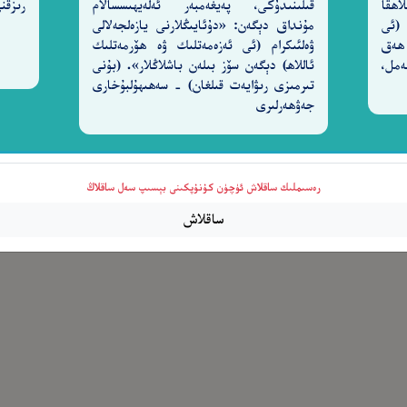
اھقا
قىلىنىدۇكى، پەيغەمبەر ئەلەيھىسسالام
رىزقن
 (ئى
مۇنداق دېگەن: «دۇئايىڭلارنى يازەلجەلالى
 ھەق
ۋەلئىكرام (ئى ئەزەمەتلىك ۋە ھۆرمەتلىك
2-سۈرە نەمل،
ئاللاھ) دېگەن سۆز بىلەن باشلاڭلار». (بۇنى
تىرمىزى رىۋايەت قىلغان) - سەھىھۇلبۇخارى
جەۋھەرلىرى
رەسىملىك ساقلاش ئۈچۈن كۇنۇپكىنى بېسىپ سەل ساقلاڭ
ساقلاش