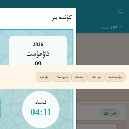
كۈندە بىر
457-بەت
2026
ئاۋغۇست
09
يەكشەنبە
مۇقەددىمە
سۈرەلەر
لۇغەت
فىھرىست
ياردەم
ئىمساك
04:11
الجزء 23