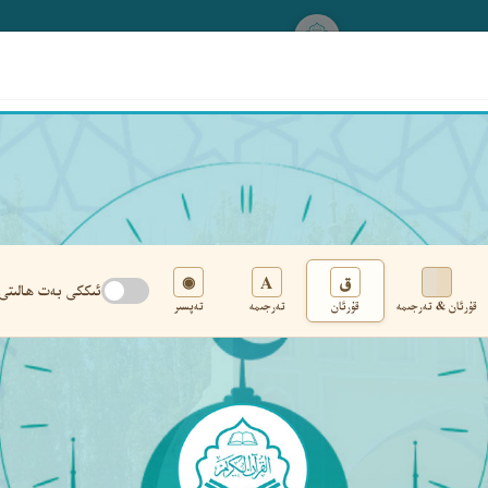
www.qurankerim.com
A
ق
◉
ئىككى بەت ھالىتى
قۇرئان & تەرجىمە
قۇرئان
تەرجىمە
تەپسىر
تەڭشەك
›
‹
‹ ٤٥٧ ›