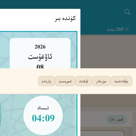
كۈندە بىر
265-بەت
2026
ئاۋغۇست
08
شەنبە
مۇقەددىمە
سۈرەلەر
لۇغەت
فىھرىست
ياردەم
ئىمساك
04:09
الجزء 14