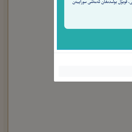
ى، قوبۇل بولىدىغان ئەمەلنى سورايمەن