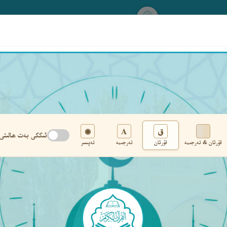
www.qurankerim.com
A
ق
◉
ئىككى بەت ھالىتى
قۇرئان & تەرجىمە
قۇرئان
تەرجىمە
تەپسىر
تەڭشەك
›
‹
‹ ٢٦٥ ›