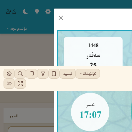
مۇندەرىجە
1448
سەفەر
25
كۈتۈپخانا
ئېلىپبە
شەنبە
ئەسىر
17:07
الحجر