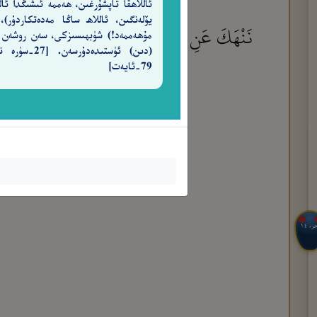
ئاللاھقا تاپشۇرغىن، ھەممە ئىشىڭدا ئالل
يۆلەنگىن، ئاللاھ ساڭا مەدەتكاردۇر)،
نَنْهَكَ عَنِ ٱلْعَـٰلَمِينَ
مۇھەممەد!) شۈبھىسىزكى، سەن روشەن
٧٠
(دىن) ئۈستىدەدۇرسەن. [7
79-ئايەت]
جزء ١٤