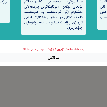
اھقا
قىلىنىدۇكى، پەيغەمبەر ئەلەيھىسسالام
رىزقن
 (ئى
مۇنداق دېگەن: «دۇئايىڭلارنى يازەلجەلالى
 ھەق
ۋەلئىكرام (ئى ئەزەمەتلىك ۋە ھۆرمەتلىك
2-سۈرە نەمل،
ئاللاھ) دېگەن سۆز بىلەن باشلاڭلار». (بۇنى
تىرمىزى رىۋايەت قىلغان) - سەھىھۇلبۇخارى
جەۋھەرلىرى
رەسىملىك ساقلاش ئۈچۈن كۇنۇپكىنى بېسىپ سەل ساقلاڭ
ساقلاش