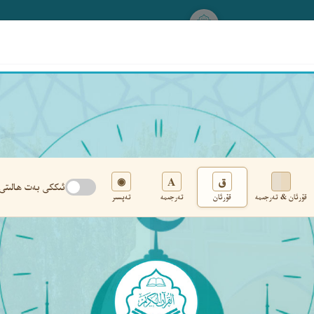
www.qurankerim.com
A
ق
◉
ئىككى بەت ھالىتى
قۇرئان & تەرجىمە
قۇرئان
تەرجىمە
تەپسىر
تەڭشەك
›
‹
‹ ٥٨٦ ›