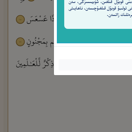
منى قوبۇل قىلغىن، شۈبھىسىزكى، سەن
نى تولىمۇ قوبۇل قىلغىۇچىسەن، ناھايىتى
ٱلْجَوَارِ ٱلْكُنَّسِ
وَٱلَّيْلِ إِذَا عَسْعَسَ
رەتلىك زاتسەن.
١٧
١٦
١٥
اعٍ ثَمَّ أَمِينٍ
وَمَا صَاحِبُكُم بِمَجْنُونٍ
٢٢
٢١
فَأَيْنَ تَذْهَبُونَ
إِنْ هُوَ إِلَّا ذِكْرٌ لِّلْعَـٰلَمِينَ
٢٦