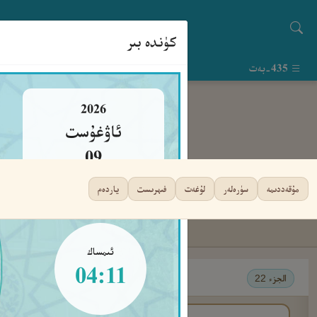
كۈندە بىر
435-بەت
2026
ئاۋغۇست
09
يەكشەنبە
مۇقەددىمە
سۈرەلەر
لۇغەت
فىھرىست
ياردەم
ئىمساك
04:11
الجزء 22