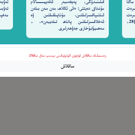
ماڭا
قىلىنىدۇكى، پەيغەمبەر ئەلەيھىسسالام
تەۋبە
ىرەت
مۇنداق دەيتتى: «ئى ئاللاھ، مەن سەن بىلەن
تەۋبى
لَا تَضَعُ إِلَّا بِعِلْمِهِۦ ۚ وَمَا يُعَمَّرُ مِن مُّعَمَّرٍ وَلَا يُنقَصُ
ىرەت
ئىتتىپاقسىزلىقتىن، مۇناپىقلىقتىن ۋە
مەغپى
قىلغۇچىدۇر، ناھايىتى مېھرىباندۇر. [28-
ئەخلاقسىزلىقتىن پاناھ تىلەيمەن». -
سەھىھۇلبۇخارى جەۋھەرلىرى
رەسىملىك ساقلاش ئۈچۈن كۇنۇپكىنى بېسىپ سەل ساقلاڭ
ساقلاش