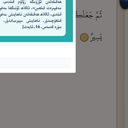
ھەقىقەتەن ئۆزۈمگە زۇلۇم قىلدىم. 
مەغپىرەت قىلغىن». ئاللاھ ئۇنىڭغا مەغپ
ثُمَّ جَعَلَكُمْ أَزْوَٰجًا ۚ وَمَا تَحْمِلُ مِنْ أُنثَىٰ وَ
قىلدى، ئاللاھ ھەقىقەتەن ناھايىتى مەغپ
سۈرە قەسەس، 16-ئايەت]
يَسِيرٌ
١١