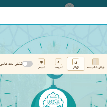
www.qurankerim.com
A
ق
◉
ئىككى بەت ھالىتى
قۇرئان & تەرجىمە
قۇرئان
تەرجىمە
تەپسىر
تەڭشەك
›
‹
‹ ٤٣٥ ›