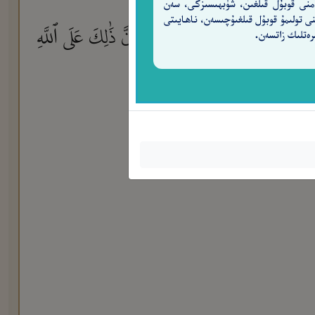
منى قوبۇل قىلغىن، شۈبھىسىزكى، سەن
نى تولىمۇ قوبۇل قىلغىۇچىسەن، ناھايىتى
 مِنْ عُمُرِهِۦٓ إِلَّا فِى كِتَـٰبٍ ۚ إِنَّ ذَٰلِكَ عَلَى ٱللَّهِ
رەتلىك زاتسەن.