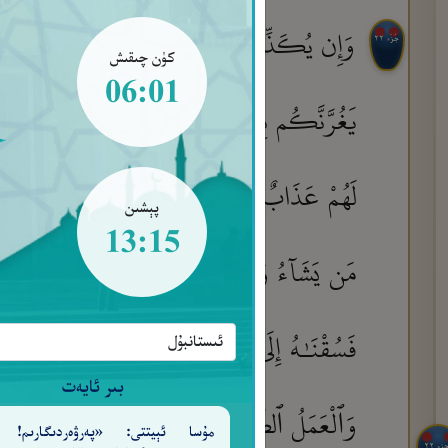
وَإِن يُكَذِّبُوكَ فَقَدْ كُذِّبَتْ رُسُلٌ مِّن قَبْلِكَ 
جُزْء ٢٢
كۈن چىقىش
06:01
يَغُرَّنَّكُم بِٱللَّهِ ٱلْغَرُورُ
إِنَّ ٱلشَّيْطَـٰنَ 
٥
لَهُمْ عَذَابٌ شَدِيدٌ ۖ وَٱلَّذِينَ ءَامَنُوا۟ وَعَمِلُوا
پېشىن
13:15
مَن يَشَآءُ وَيَهْدِى مَن يَشَآءُ ۖ فَلَا تَذْهَبْ نَ
فَسُقْنَـٰهُ إِلَىٰ بَلَدٍ مَّيِّتٍ فَأَحْيَيْنَا بِهِ ٱلْأَرْ
بىر ئايەت
وَٱلْعَمَلُ ٱلصَّـٰلِحُ يَرْفَعُهُۥ ۚ وَٱلَّذِينَ يَمْكُرُو
مۇسا ئېيتتى: «پەرۋەردىگارىم! 
جزء ٢٢