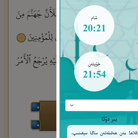
َلَقَهُمْ ۗ وَتَمَّتْ كَلِمَةُ رَبِّكَ لَأَمْلَأَنَّ جَهَنَّمَ مِنَ
شام
20:21
ِى هَـٰذِهِ ٱلْحَقُّ وَمَوْعِظَةٌ وَذِكْرَىٰ لِلْمُؤْمِنِينَ
١٢٠
َّهِ غَيْبُ ٱلسَّمَـٰوَٰتِ وَٱلْأَرْضِ وَإِلَيْهِ يُرْجَعُ ٱلْأَمْرُ
خۇپتەن
21:54
بىر دۇئا
للاھ! مەن ھەقىقەتەن ساڭا سېغىنىپ،