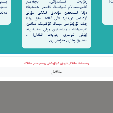
رىۋايەت قىلىنىدۇكى، پەيغەمبەر
بىلىپ
بِسْمِ
ٱلرَّحْمَـٰنِ
ٱلرَّحِيمِ
ٱللَّهِ
ئەلەيھىسسالام ئىمراننىڭ ئاتىسى ھۈسەينگە
تىلەي
دۇئا قىلىدىغان مۇنداق ئىككى سۆزنى
سەندى
ئۆگىتىپ قويغان: «ئى ئاللاھ، ھەق يولدا
چىڭ تۇرۇشۇمنى مېنىڭ كۆڭلۈمگە سالغىن،
نەپسىمنىڭ يامانلىقىدىن مېنى ساقلىغىن».
َآ أَنزَلْنَـٰهُ قُرْءَٰنًا عَرَبِيًّا لَّعَلَّكُمْ تَعْقِلُونَ
نَحْنُ نَقُ
(بۇنى تىرمىزى رىۋايەت قىلغان) -
٢
سەھىھۇلبۇخارى جەۋھەرلىرى
ْغَـٰفِلِينَ
إِذْ قَالَ يُوسُفُ لِأَبِيهِ يَـٰٓأَبَتِ إِنِّى رَأَيْتُ
٣
رەسىملىك ساقلاش ئۈچۈن كۇنۇپكىنى بېسىپ سەل ساقلاڭ
ساقلاش