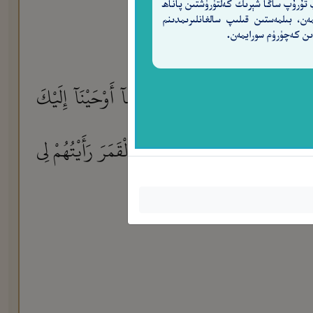
 تۇرۇپ ساڭا شېرىك كەلتۈرۈشتىن پاناھ
مەن، بىلمەستىن قىلىپ سالغانلىرىمدىنم
ن كەچۈرۈم سورايمەن.
صُّ عَلَيْكَ أَحْسَنَ ٱلْقَصَصِ بِمَآ أَوْحَيْنَآ إِلَيْكَ
 أَحَدَ عَشَرَ كَوْكَبًا وَٱلشَّمْسَ وَٱلْقَمَرَ رَأَيْتُهُمْ لِى