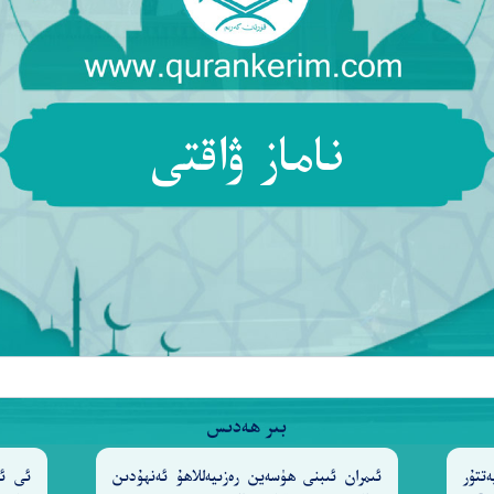
لَا يَزَالُونَ مُخْتَلِفِينَ
إِلَّا مَن رَّحِمَ رَبُّكَ ۚ وَلِذَٰلِكَ خ
١١٨
يْكَ مِنْ أَنۢبَآءِ ٱلرُّسُلِ مَا نُثَبِّتُ بِهِۦ فُؤَادَكَ ۚ وَجَآءَكَ ف
ناماز ۋاقتى
ِكُمْ إِنَّا عَـٰمِلُونَ
وَٱنتَظِرُوٓا۟ إِنَّا مُنتَظِرُونَ
وَلِل
١٢٢
١٢١
فِلٍ عَمَّا تَعْمَلُونَ
١٢٣
سُورَةُ يُوسُفَ
مَكِّيَّةٌ
بىر ھەدىس
وَهِيَ ١١١ آيَةً
تتۇر
ئىمران ئىبنى ھۈسەين رەزىيەللاھۇ ئەنھۇدىن
ئى ئا