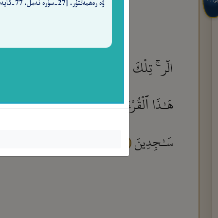
جزء ١٢
ۋە رەھمەتتۇر. [27-سۈرە نەمل، 77-ئايەت]
الٓر ۚ تِلْكَ ءَايَـٰتُ ٱلْكِتَـٰبِ ٱلْمُبِينِ
إِنّ
١
هَـٰذَا ٱلْقُرْءَانَ وَإِن كُنتَ مِن قَبْلِهِۦ لَمِنَ ٱل
سَـٰجِدِينَ
٤