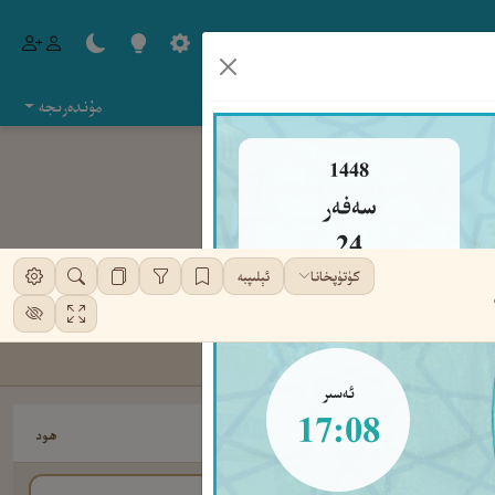
مۇندەرىجە
1448
سەفەر
24
كۈتۈپخانا
ئېلىپبە
جۈمە
ئەسىر
17:08
هود