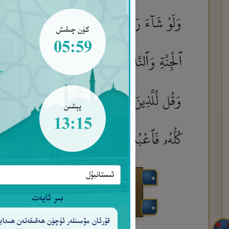
وَلَوْ شَآءَ رَبُّكَ لَجَعَلَ ٱلنَّاسَ أُمَّةً وَٰحِدَةً ۖ وَ
كۈن چىقىش
05:59
ٱلْجِنَّةِ وَٱلنَّاسِ أَجْمَعِينَ
وَكُلًّا نَّقُصُّ عَلَ
١١٩
وَقُل لِّلَّذِينَ لَا يُؤْمِنُونَ ٱعْمَلُوا۟ عَلَىٰ مَكَانَت
پېشىن
13:15
كُلُّهُۥ فَٱعْبُدْهُ وَتَوَكَّلْ عَلَيْهِ ۚ وَمَا رَبُّكَ بِغَـٰ
بىر ئايەت
قۇرئان مۆمىنلەر ئۈچۈن ھەقىقەتەن ھىدايە