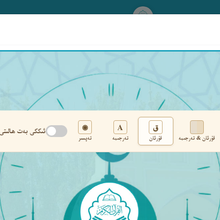
www.qurankerim.com
A
ق
◉
ئىككى بەت ھالىتى
قۇرئان & تەرجىمە
قۇرئان
تەرجىمە
تەپسىر
تەڭشەك
›
‹
‹ ٢٣٥ ›