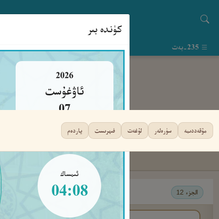
كۈندە بىر
235-بەت
2026
ئاۋغۇست
07
جۈمە
مۇقەددىمە
سۈرەلەر
لۇغەت
فىھرىست
ياردەم
ئىمساك
04:08
الجزء 12