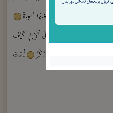
ى، قوبۇل بولىدىغان ئەمەلنى سورايمەن
فِى جَنَّةٍ عَالِيَةٍ
لَّا تَسْمَعُ فِيهَا لَـٰغِيَةً
١١
١٠
٩
ابِىُّ مَبْثُوثَةٌ
أَفَلَا يَنظُرُونَ إِلَى ٱلْإِبِلِ كَيْفَ
١٦
 سُطِحَتْ
فَذَكِّرْ إِنَّمَآ أَنتَ مُذَكِّرٌ
لَّسْتَ
٢١
٢٠