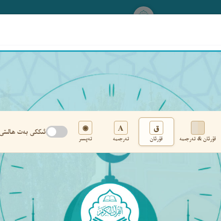
www.qurankerim.com
A
ق
◉
ئىككى بەت ھالىتى
قۇرئان & تەرجىمە
قۇرئان
تەرجىمە
تەپسىر
تەڭشەك
›
‹
‹ ٥٩٢ ›