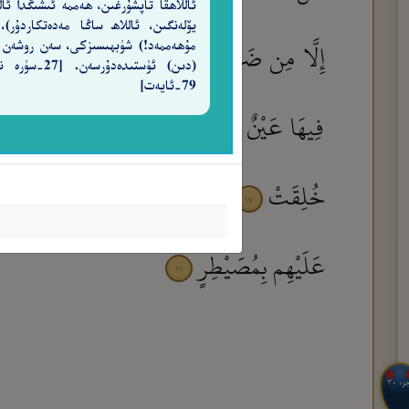
ئاللاھقا تاپشۇرغىن، ھەممە ئىشىڭدا ئالل
يۆلەنگىن، ئاللاھ ساڭا مەدەتكاردۇر)،
إِلَّا مِن ضَرِيعٍ
لَّا يُسْمِنُ وَلَا يُغْنِى م
مۇھەممەد!) شۈبھىسىزكى، سەن روشەن
٦
(دىن) ئۈستىدەدۇرسەن. [7
79-ئايەت]
فِيهَا عَيْنٌ جَارِيَةٌ
فِيهَا سُرُرٌ مَّرْفُوعَةٌ
١٢
خُلِقَتْ
وَإِلَى ٱلسَّمَآءِ كَيْفَ رُفِعَتْ
١٨
١٧
عَلَيْهِم بِمُصَيْطِرٍ
٢٢
جزء ٣٠