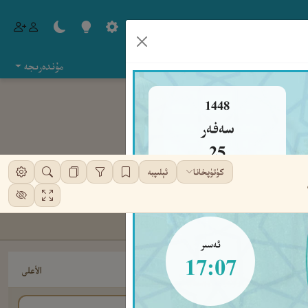
مۇندەرىجە
1448
سەفەر
25
كۈتۈپخانا
ئېلىپبە
شەنبە
ئەسىر
17:07
الأعلى