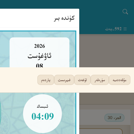
كۈندە بىر
592-بەت
2026
ئاۋغۇست
08
شەنبە
مۇقەددىمە
سۈرەلەر
لۇغەت
فىھرىست
ياردەم
ئىمساك
04:09
الجزء 30