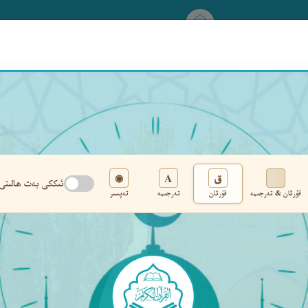
www.qurankerim.com
A
ق
◉
ئىككى بەت ھالىتى
قۇرئان & تەرجىمە
قۇرئان
تەرجىمە
تەپسىر
تەڭشەك
›
‹
‹ ٤٢٣ ›