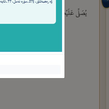
ۋە رەھمەتتۇر. [27-سۈرە نەمل، 77-ئايەت]
يُصَلِّى عَلَيْكُمْ وَمَلَـٰٓئِكَتُهُۥ لِيُخْرِجَكُم مِّنَ 