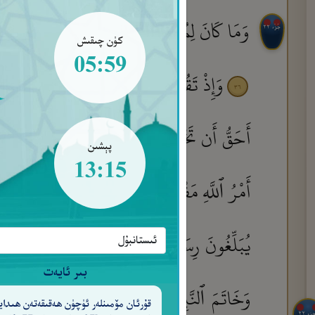
وَمَا كَانَ لِمُؤْمِنٍ وَلَا مُؤْمِنَةٍ إِذَا قَضَى ٱللَّهُ
جُزْء ٢٢
كۈن چىقىش
05:59
وَإِذْ تَقُولُ لِلَّذِىٓ أَنْعَمَ ٱللَّهُ عَلَيْهِ وَ
٣٦
أَحَقُّ أَن تَخْشَىٰهُ ۖ فَلَمَّا قَضَىٰ زَيْدٌ مِّنْهَا وَطَ
پېشىن
13:15
أَمْرُ ٱللَّهِ مَفْعُولًا
مَّا كَانَ عَلَى ٱلنَّبِىِّ مِنْ
٣٧
يُبَلِّغُونَ رِسَـٰلَـٰتِ ٱللَّهِ وَيَخْشَوْنَهُۥ وَلَا يَخْشَو
بىر ئايەت
وَخَاتَمَ ٱلنَّبِيِّـۧنَ ۗ وَكَانَ ٱللَّهُ بِكُلِّ شَىْءٍ ع
قۇرئان مۆمىنلەر ئۈچۈن ھەقىقەتەن ھىدايە
جزء ٢٢