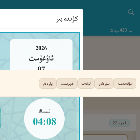
كۈندە بىر
423-بەت
2026
ئاۋغۇست
07
جۈمە
مۇقەددىمە
سۈرەلەر
لۇغەت
فىھرىست
ياردەم
ئىمساك
04:08
الجزء 22