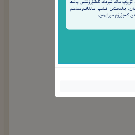
 تۇرۇپ ساڭا شېرىك كەلتۈرۈشتىن پاناھ
مەن، بىلمەستىن قىلىپ سالغانلىرىمدىنم
ن كەچۈرۈم سورايمەن.