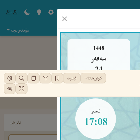
مۇندەرىجە
1448
سەفەر
24
كۈتۈپخانا
ئېلىپبە
جۈمە
ئەسىر
17:08
الأحزاب