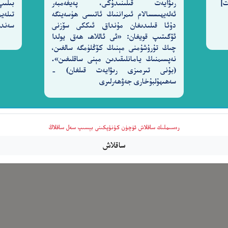
رىۋايەت قىلىنىدۇكى، پەيغەمبەر
بىلىپ
ئەلەيھىسسالام ئىمراننىڭ ئاتىسى ھۈسەينگە
تىلەي
ٱلظُّلُمَـٰتِ إِلَى ٱلنُّورِ ۚ وَكَانَ بِٱلْمُؤْمِنِينَ رَحِيمًا
دۇئا قىلىدىغان مۇنداق ئىككى سۆزنى
سەندى
٤٣
ئۆگىتىپ قويغان: «ئى ئاللاھ، ھەق يولدا
چىڭ تۇرۇشۇمنى مېنىڭ كۆڭلۈمگە سالغىن،
نەپسىمنىڭ يامانلىقىدىن مېنى ساقلىغىن».
(بۇنى تىرمىزى رىۋايەت قىلغان) -
سەھىھۇلبۇخارى جەۋھەرلىرى
رەسىملىك ساقلاش ئۈچۈن كۇنۇپكىنى بېسىپ سەل ساقلاڭ
ساقلاش