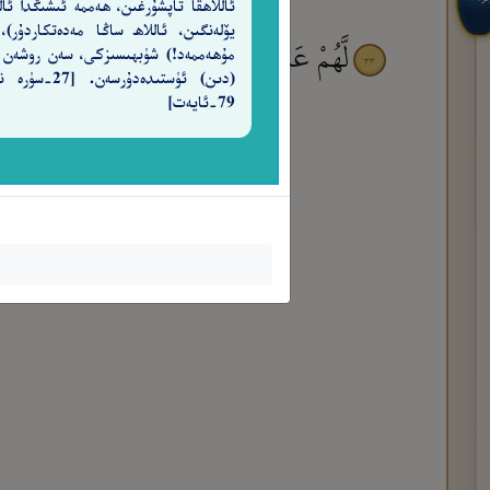
ئاللاھقا تاپشۇرغىن، ھەممە ئىشىڭدا ئالل
يۆلەنگىن، ئاللاھ ساڭا مەدەتكاردۇر)،
لَّهُمْ عَذَابٌ فِى ٱلْحَيَوٰةِ ٱلدُّنْيَا ۖ وَلَعَذَابُ
مۇھەممەد!) شۈبھىسىزكى، سەن روشەن
٣٣
(دىن) ئۈستىدەدۇرسەن. [7
79-ئايەت]