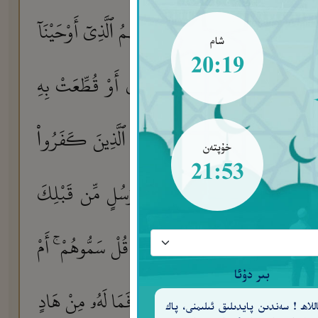
تْ مِن قَبْلِهَآ أُمَمٌ لِّتَتْلُوَا۟ عَلَيْهِمُ ٱلَّذِىٓ أَوْحَيْنَآ
شام
20:19
َلَوْ أَنَّ قُرْءَانًا سُيِّرَتْ بِهِ ٱلْجِبَالُ أَوْ قُطِّعَتْ بِهِ
للَّهُ لَهَدَى ٱلنَّاسَ جَمِيعًا ۗ وَلَا يَزَالُ ٱلَّذِينَ كَفَرُوا۟
خۇپتەن
21:53
 ٱلْمِيعَادَ
وَلَقَدِ ٱسْتُهْزِئَ بِرُسُلٍ مِّن قَبْلِكَ
٣١
َا كَسَبَتْ ۗ وَجَعَلُوا۟ لِلَّهِ شُرَكَآءَ قُلْ سَمُّوهُمْ ۚ أَمْ
بىر دۇئا
ا۟ عَنِ ٱلسَّبِيلِ ۗ وَمَن يُضْلِلِ ٱللَّهُ فَمَا لَهُۥ مِنْ هَادٍ
للاھ ! سەندىن پايدىلىق ئىلىمنى، پاك