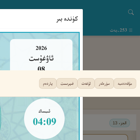
كۈندە بىر
253-بەت
2026
ئاۋغۇست
08
شەنبە
مۇقەددىمە
سۈرەلەر
لۇغەت
فىھرىست
ياردەم
ئىمساك
04:09
الجزء 13