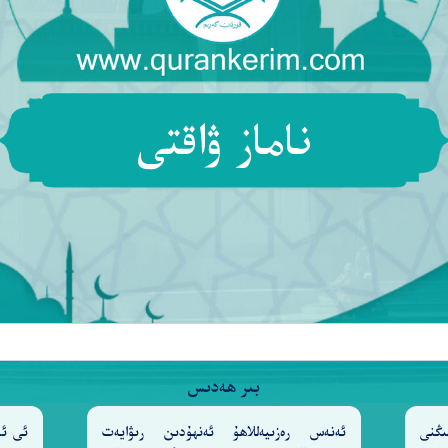
َهُمْ وَحُسْنُ مَـَٔابٍ
كَذَٰلِكَ أَرْسَلْنَـٰكَ فِىٓ أُمَّةٍ قَدْ خَلَ
٢٩
ى لَآ إِلَـٰهَ إِلَّا هُوَ عَلَيْهِ تَوَكَّلْتُ وَإِلَيْهِ مَتَابِ
و
٣٠
ناماز ۋاقتى
رُ جَمِيعًا ۗ أَفَلَمْ يَا۟يْـَٔسِ ٱلَّذِينَ ءَامَنُوٓا۟ أَن لَّوْ يَشَآءُ ٱ
ِّن دَارِهِمْ حَتَّىٰ يَأْتِىَ وَعْدُ ٱللَّهِ ۚ إِنَّ ٱللَّهَ لَا يُخْلِفُ
َكَيْفَ كَانَ عِقَابِ
أَفَمَنْ هُوَ قَآئِمٌ عَلَىٰ كُلِّ نَفْسٍۭ بِم
٣٢
بىر ھەدىس
ِرٍ مِّنَ ٱلْقَوْلِ ۗ بَلْ زُيِّنَ لِلَّذِينَ كَفَرُوا۟ مَكْرُهُمْ وَصُدُّو
ىڭنى
ئەنەس رەزىيەللاھۇ ئەنھۇدىن رىۋايەت
ئى ئا