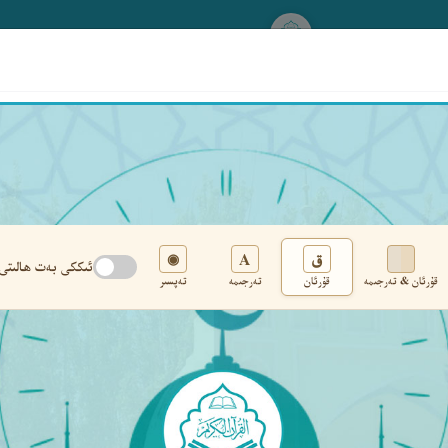
www.qurankerim.com
A
ق
◉
ئىككى بەت ھالىتى
قۇرئان & تەرجىمە
قۇرئان
تەرجىمە
تەپسىر
تەڭشەك
›
‹
‹ ٢٥٣ ›