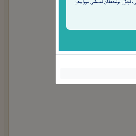
ى، قوبۇل بولىدىغان ئەمەلنى سورايمەن