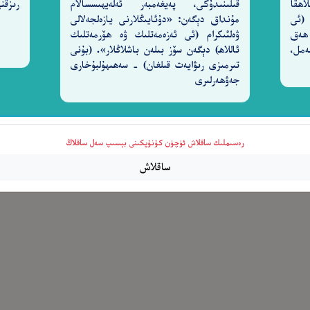
اھقا
قىلىنىدۇكى، پەيغەمبەر ئەلەيھىسسالام
رىزقن
 (ئى
مۇنداق دېگەن: «دۇئايىڭلارنى يازەلجەلالى
 ٱلْـَٔاخِرَةِ أَشَقُّ ۖ وَمَا لَهُم مِّنَ ٱللَّهِ مِن وَاقٍ
 ھەق
ۋەلئىكرام (ئى ئەزەمەتلىك ۋە ھۆرمەتلىك
٣٤
2-سۈرە نەمل،
ئاللاھ) دېگەن سۆز بىلەن باشلاڭلار». (بۇنى
تىرمىزى رىۋايەت قىلغان) - سەھىھۇلبۇخارى
جەۋھەرلىرى
رەسىملىك ساقلاش ئۈچۈن كۇنۇپكىنى بېسىپ سەل ساقلاڭ
ساقلاش