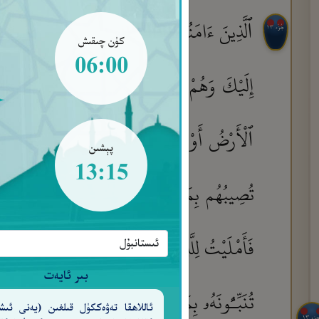
ٱلَّذِينَ ءَامَنُوا۟ وَعَمِلُوا۟ ٱلصَّـٰلِحَـٰتِ طُوبَىٰ ل
جُزْء ١٣
كۈن چىقىش
06:00
إِلَيْكَ وَهُمْ يَكْفُرُونَ بِٱلرَّحْمَـٰنِ ۚ قُلْ هُوَ رَبِّ
ٱلْأَرْضُ أَوْ كُلِّمَ بِهِ ٱلْمَوْتَىٰ ۗ بَل لِّلَّهِ ٱلْأَمْ
پېشىن
13:15
تُصِيبُهُم بِمَا صَنَعُوا۟ قَارِعَةٌ أَوْ تَحُلُّ قَرِيبًا م
فَأَمْلَيْتُ لِلَّذِينَ كَفَرُوا۟ ثُمَّ أَخَذْتُهُمْ ۖ ف
بىر ئايەت
تُنَبِّـُٔونَهُۥ بِمَا لَا يَعْلَمُ فِى ٱلْأَرْضِ أَم بِظَـٰه
ئاللاھقا تەۋەككۈل قىلغىن (يەنى ئىش
جزء ١٣