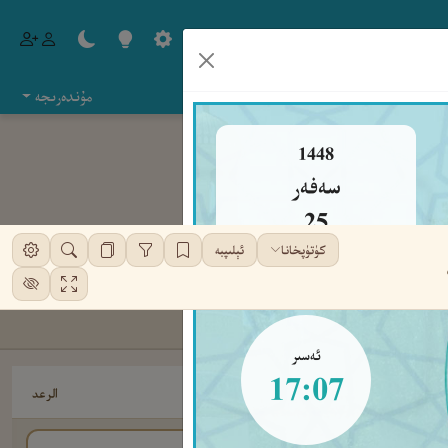
مۇندەرىجە
1448
سەفەر
25
كۈتۈپخانا
ئېلىپبە
شەنبە
ئەسىر
17:07
الرعد