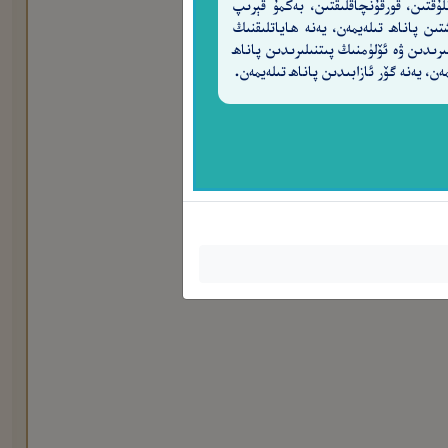
لۇقتىن، قورقۇنچاقلىقتىن، بەكمۇ قېرىپ
تىن پاناھ تىلەيمەن، يەنە ھاياتلىقنىڭ
ىرىدىن ۋە ئۆلۈمنىڭ پىتنىلىرىدىن پاناھ
ەن، يەنە گۆر ئازابىدىن پاناھ تىلەيمەن.