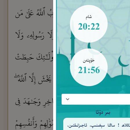
وَيُذْهِبْ غَيْظَ قُلُوبِهِمْ ۗ وَيَتُوبُ ٱللَّهُ عَلَىٰ مَن
شام
20:22
ْ وَلَمْ يَتَّخِذُوا۟ مِن دُونِ ٱللَّهِ وَلَا رَسُولِهِۦ وَلَا
هِدِينَ عَلَىٰٓ أَنفُسِهِم بِٱلْكُفْرِ ۚ أُو۟لَـٰٓئِكَ حَبِطَتْ
خۇپتەن
21:56
َقَامَ ٱلصَّلَوٰةَ وَءَاتَى ٱلزَّكَوٰةَ وَلَمْ يَخْشَ إِلَّا ٱللَّهَ ۖ
مِ كَمَنْ ءَامَنَ بِٱللَّهِ وَٱلْيَوْمِ ٱلْـَٔاخِرِ وَجَـٰهَدَ فِى
بىر دۇئا
وا۟ وَجَـٰهَدُوا۟ فِى سَبِيلِ ٱللَّهِ بِأَمْوَٰلِهِمْ وَأَنفُسِهِمْ
للاھ ! ساڭا سېغىنىپ، ئاجىزلىقتىن،