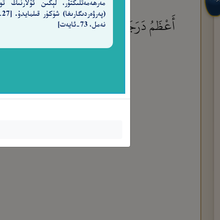
مەرھەمەتلىكتۇر، لېكىن ئۇلارنىڭ تو
(پەرۋ
أَعْظَمُ دَرَجَةً عِندَ ٱللَّهِ ۚ وَأُو۟لَـٰٓئِكَ هُمُ ٱلْفَآ
نەمل، 73-ئايەت]