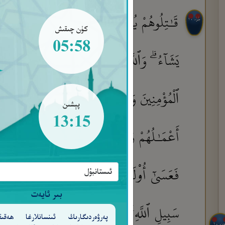
قَـٰتِلُوهُمْ يُعَذِّبْهُمُ ٱللَّهُ بِأَيْدِيكُمْ وَيُخْز
جُزْء ١٠
كۈن چىقىش
05:58
يَشَآءُ ۗ وَٱللَّهُ عَلِيمٌ حَكِيمٌ
أَمْ حَسِبْتُم
١٥
ٱلْمُؤْمِنِينَ وَلِيجَةً ۚ وَٱللَّهُ خَبِيرٌۢ بِمَا تَعْمَلُونَ
پېشىن
13:15
أَعْمَـٰلُهُمْ وَفِى ٱلنَّارِ هُمْ خَـٰلِدُونَ
إِنَّمَ
١٧
فَعَسَىٰٓ أُو۟لَـٰٓئِكَ أَن يَكُونُوا۟ مِنَ ٱلْمُهْتَدِي
بىر ئايەت
سَبِيلِ ٱللَّهِ ۚ لَا يَسْتَوُۥنَ عِندَ ٱللَّهِ ۗ وَٱللَّهُ
پەرۋەردىگارىڭ ئىنسانلارغا ھەقىق
جزء ١٠