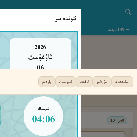
كۈندە بىر
189-بەت
2026
ئاۋغۇست
06
پەيشەنبە
مۇقەددىمە
سۈرەلەر
لۇغەت
فىھرىست
ياردەم
ئىمساك
04:06
الجزء 10