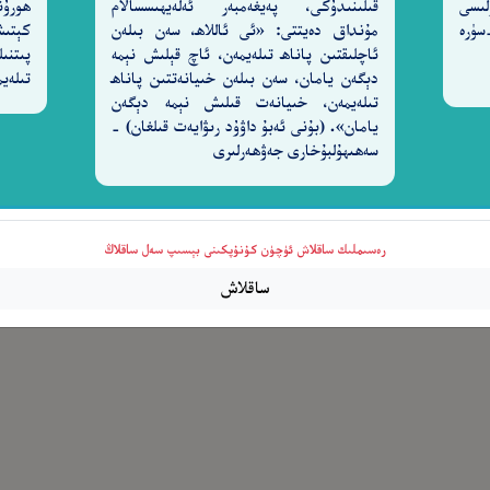
لىسى
قىلىنىدۇكى، پەيغەمبەر ئەلەيھىسسالام
ھورۇن
ەردىگارىغا) شۈكۈر قىلمايدۇ. [27-سۈرە
مۇنداق دەيتتى: «ئى ئاللاھ، سەن بىلەن
كېتىش
ئِزُونَ
ئاچلىقتىن پاناھ تىلەيمەن، ئاچ قېلىش نېمە
پىتنىل
٢٠
دېگەن يامان، سەن بىلەن خىيانەتتىن پاناھ
تىلەيم
تىلەيمەن، خىيانەت قىلىش نېمە دېگەن
يامان». (بۇنى ئەبۇ داۋۇد رىۋايەت قىلغان) -
سەھىھۇلبۇخارى جەۋھەرلىرى
رەسىملىك ساقلاش ئۈچۈن كۇنۇپكىنى بېسىپ سەل ساقلاڭ
ساقلاش