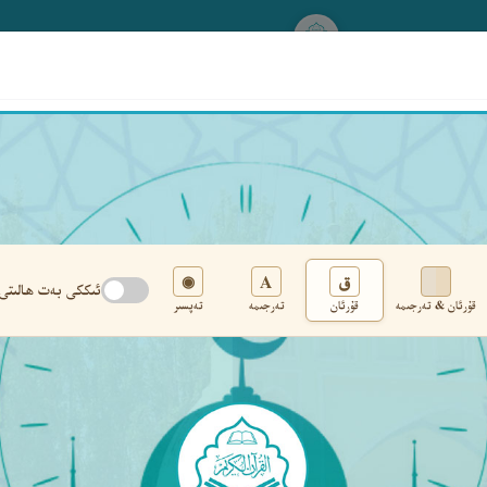
www.qurankerim.com
A
ق
◉
ئىككى بەت ھالىتى
قۇرئان & تەرجىمە
قۇرئان
تەرجىمە
تەپسىر
تەڭشەك
›
‹
‹ ١٨٩ ›