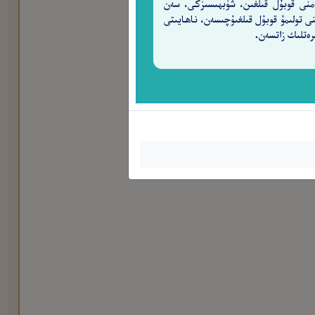
منى قوبۇل قىلغىن، شۈبھىسىزكى، سەن
نى تولىمۇ قوبۇل قىلغىۇچىسەن، ناھايىتى
ْتَمِعُونَ
رەتلىك زاتسەن.
٣٩