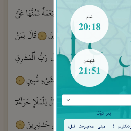
َنِى مِنَ ٱلْمُرْسَلِينَ
وَتِلْكَ نِعْمَةٌ تَمُنُّهَا عَلَىَّ
٢١
شام
20:18
 وَمَا بَيْنَهُمَآ ۖ إِن كُنتُم مُّوقِنِينَ
قَالَ لِمَنْ
٢٤
ُرْسِلَ إِلَيْكُمْ لَمَجْنُونٌ
قَالَ رَبُّ ٱلْمَشْرِقِ
٢٧
خۇپتەن
21:51
َسْجُونِينَ
قَالَ أَوَلَوْ جِئْتُكَ بِشَىْءٍ مُّبِينٍ
٣٠
٢٩
ِذَا هِىَ بَيْضَآءُ لِلنَّـٰظِرِينَ
قَالَ لِلْمَلَإِ حَوْلَهُۥٓ
٣٣
بىر دۇئا
۟ أَرْجِهْ وَأَخَاهُ وَٱبْعَثْ فِى ٱلْمَدَآئِنِ حَـٰشِرِينَ
٣٦
ەردىگارىم ! مېنى مەغپىرەت قىل،