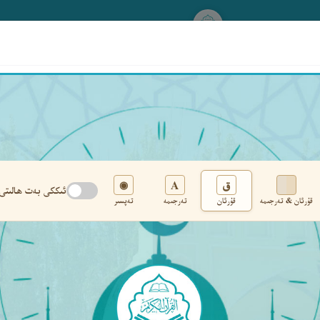
www.qurankerim.com
A
ق
◉
ئىككى بەت ھالىتى
قۇرئان & تەرجىمە
قۇرئان
تەرجىمە
تەپسىر
تەڭشەك
›
‹
‹ ٣٦٨ ›