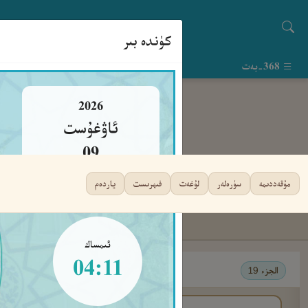
كۈندە بىر
368-بەت
2026
ئاۋغۇست
09
يەكشەنبە
مۇقەددىمە
سۈرەلەر
لۇغەت
فىھرىست
ياردەم
ئىمساك
04:11
الجزء 19