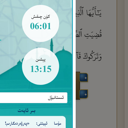
يَـٰٓأَيُّهَا ٱلَّذِينَ ءَامَنُوٓا۟ إِذَا نُودِىَ لِلصَّلَوٰ
كۈن چىقىش
06:01
قُضِيَتِ ٱلصَّلَوٰةُ فَٱنتَشِرُوا۟ فِى ٱلْأَرْضِ وَٱبْتَغُ
وَتَرَكُوكَ قَآئِمًا ۚ قُلْ مَا عِندَ ٱللَّهِ خَيْرٌ مِّنَ ٱللَّ
پېشىن
13:15
بىر ئايەت
مۇسا ئېيتتى: «پەرۋەردىگارىم! 