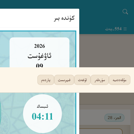
كۈندە بىر
554-بەت
2026
ئاۋغۇست
09
يەكشەنبە
مۇقەددىمە
سۈرەلەر
لۇغەت
فىھرىست
ياردەم
ئىمساك
04:11
الجزء 28