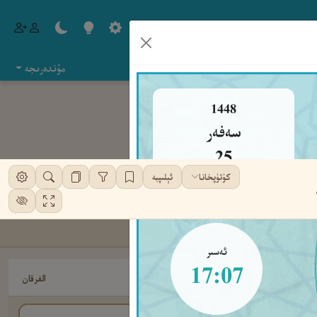
مۇندەرىجە
1448
سەفەر
25
كۈتۈپخانا
ئېلىپبە
شەنبە
ئەسىر
17:07
الفرقان