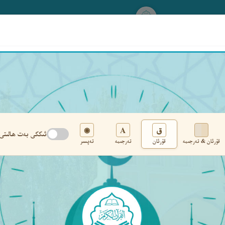
www.qurankerim.com
A
ق
◉
ئىككى بەت ھالىتى
قۇرئان & تەرجىمە
قۇرئان
تەرجىمە
تەپسىر
تەڭشەك
›
‹
‹ ٣٦٦ ›