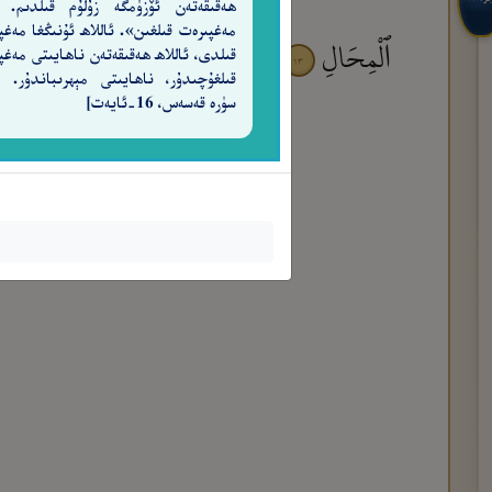
ھەقىقەتەن ئۆزۈمگە زۇلۇم قىلدىم. 
مەغپىرەت قىلغىن». ئاللاھ ئۇنىڭغا مەغپ
ٱلْمِحَالِ
قىلدى، ئاللاھ ھەقىقەتەن ناھايىتى مەغپ
١٣
سۈرە قەسەس، 16-ئايەت]