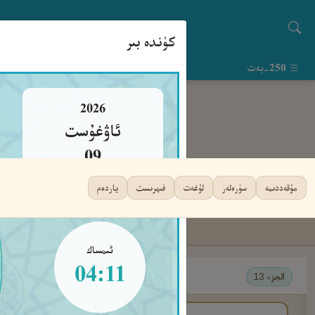
كۈندە بىر
250-بەت
2026
ئاۋغۇست
09
يەكشەنبە
مۇقەددىمە
سۈرەلەر
لۇغەت
فىھرىست
ياردەم
ئىمساك
04:11
الجزء 13