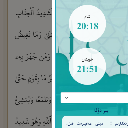
ِلنَّاسِ عَلَىٰ ظُلْمِهِمْ ۖ وَإِنَّ رَبَّكَ لَشَدِيدُ ٱلْعِقَابِ
شام
20:18
ٍ
ٱللَّهُ يَعْلَمُ مَا تَحْمِلُ كُلُّ أُنثَىٰ وَمَا تَغِيضُ
٧
سَوَآءٌ مِّنكُم مَّنْ أَسَرَّ ٱلْقَوْلَ وَمَن جَهَرَ بِهِۦ
خۇپتەن
21:51
 مِنْ أَمْرِ ٱللَّهِ ۗ إِنَّ ٱللَّهَ لَا يُغَيِّرُ مَا بِقَوْمٍ حَتَّىٰ
ُوَ ٱلَّذِى يُرِيكُمُ ٱلْبَرْقَ خَوْفًا وَطَمَعًا وَيُنشِئُ
بىر دۇئا
ِهَا مَن يَشَآءُ وَهُمْ يُجَـٰدِلُونَ فِى ٱللَّهِ وَهُوَ شَدِيدُ
ەردىگارىم ! مېنى مەغپىرەت قىل،