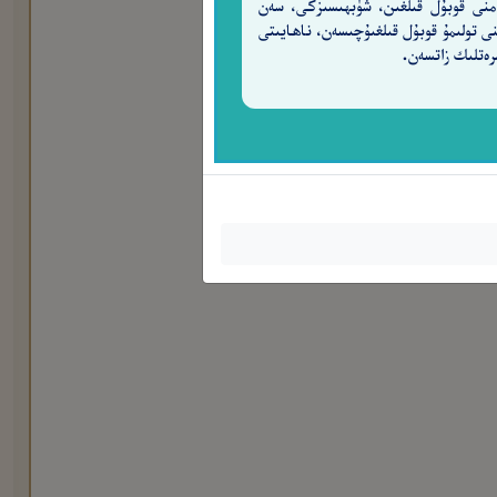
منى قوبۇل قىلغىن، شۈبھىسىزكى، سەن
نى تولىمۇ قوبۇل قىلغىۇچىسەن، ناھايىتى
رەتلىك زاتسەن.