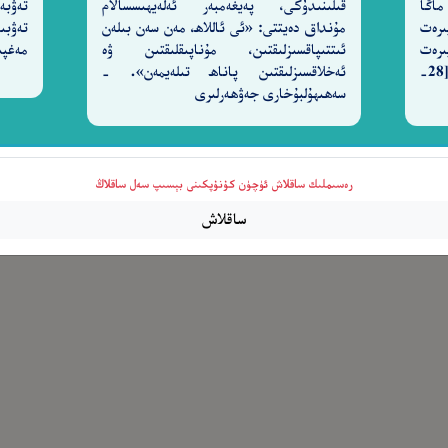
ماڭا
قىلىنىدۇكى، پەيغەمبەر ئەلەيھىسسالام
تەۋبە
ىرەت
مۇنداق دەيتتى: «ئى ئاللاھ، مەن سەن بىلەن
تەۋبى
ىرەت
ئىتتىپاقسىزلىقتىن، مۇناپىقلىقتىن ۋە
مەغپى
قىلغۇچىدۇر، ناھايىتى مېھرىباندۇر. [28-
ئەخلاقسىزلىقتىن پاناھ تىلەيمەن». -
سەھىھۇلبۇخارى جەۋھەرلىرى
رەسىملىك ساقلاش ئۈچۈن كۇنۇپكىنى بېسىپ سەل ساقلاڭ
ساقلاش