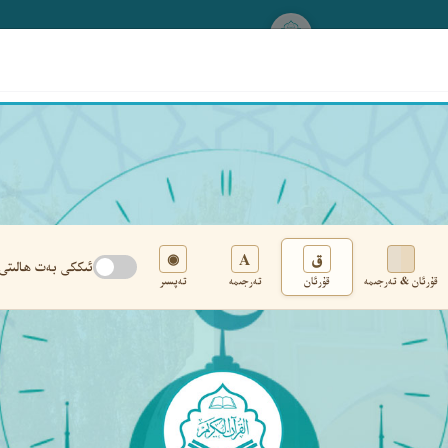
www.qurankerim.com
A
ق
◉
ئىككى بەت ھالىتى
قۇرئان & تەرجىمە
قۇرئان
تەرجىمە
تەپسىر
تەڭشەك
›
‹
‹ ٢٥٠ ›