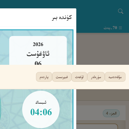
كۈندە بىر
70-بەت
2026
ئاۋغۇست
06
پەيشەنبە
مۇقەددىمە
سۈرەلەر
لۇغەت
فىھرىست
ياردەم
ئىمساك
04:06
الجزء 4