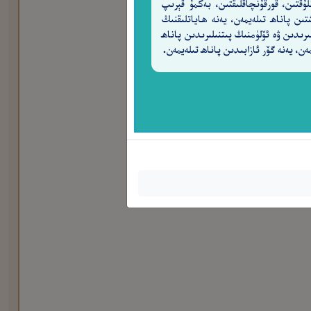
لۇقتىن، قورقۇنچاقلىقتىن، بەكمۇ قېرىپ
تىن پاناھ تىلەيمەن، يەنە ھاياتلىقنىڭ
ىرىدىن ۋە ئۆلۈمنىڭ پىتنىلىرىدىن پاناھ
ەن، يەنە گۆر ئازابىدىن پاناھ تىلەيمەن.