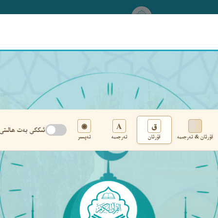
www.qurankerim.com
A
ق
◉
ئىككى بەت ھالىتى
قۇرئان & تەرجىمە
قۇرئان
تەرجىمە
تەپسىر
تەڭشەك
›
‹
‹ ٧٠ ›