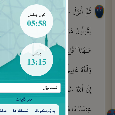
ثُمَّ أَنزَلَ عَلَيْكُم مِّنۢ بَعْدِ ٱلْغَمِّ أَمَنَةً نُّعَ
جُزْء ٤
كۈن چىقىش
05:58
يَقُولُونَ هَل لَّنَا مِنَ ٱلْأَمْرِ مِن شَىْءٍ ۗ قُلْ إِنَّ ٱ
هَـٰهُنَا ۗ قُل لَّوْ كُنتُمْ فِى بُيُوتِكُمْ لَبَرَزَ ٱلّ
پېشىن
13:15
وَٱللَّهُ عَلِيمٌۢ بِذَاتِ ٱلصُّدُورِ
إِنَّ ٱلَّذِينَ
١٥٤
إِنَّ ٱللَّهَ غَفُورٌ حَلِيمٌ
يَـٰٓأَيُّهَا ٱلَّذِينَ
١٥٥
بىر ئايەت
عِندَنَا مَا مَاتُوا۟ وَمَا قُتِلُوا۟ لِيَجْعَلَ ٱللَّهُ ذَٰل
پەرۋەردىگارىڭ ئىنسانلارغا ھەقىق
لجزء ٤