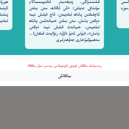
لىسى
قىلىنىدۇكى، پەيغەمبەر ئەلەيھىسسالام
ھورۇن
ەردىگارىغا) شۈكۈر قىلمايدۇ. [27-سۈرە
مۇنداق دەيتتى: «ئى ئاللاھ، سەن بىلەن
كېتىش
ُونَ
ئاچلىقتىن پاناھ تىلەيمەن، ئاچ قېلىش نېمە
پىتنىل
١٥٧
دېگەن يامان، سەن بىلەن خىيانەتتىن پاناھ
تىلەيم
تىلەيمەن، خىيانەت قىلىش نېمە دېگەن
يامان». (بۇنى ئەبۇ داۋۇد رىۋايەت قىلغان) -
سەھىھۇلبۇخارى جەۋھەرلىرى
رەسىملىك ساقلاش ئۈچۈن كۇنۇپكىنى بېسىپ سەل ساقلاڭ
ساقلاش