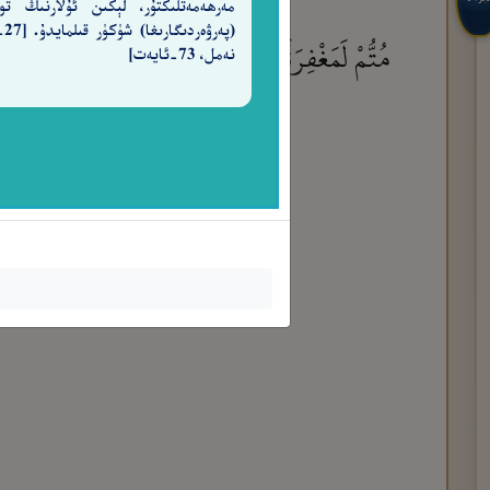
مەرھەمەتلىكتۇر، لېكىن ئۇلارنىڭ تو
(پەرۋ
مُتُّمْ لَمَغْفِرَةٌ مِّنَ ٱللَّهِ وَرَحْمَةٌ خَيْرٌ مِّمَّا يَجْمَع
نەمل، 73-ئايەت]