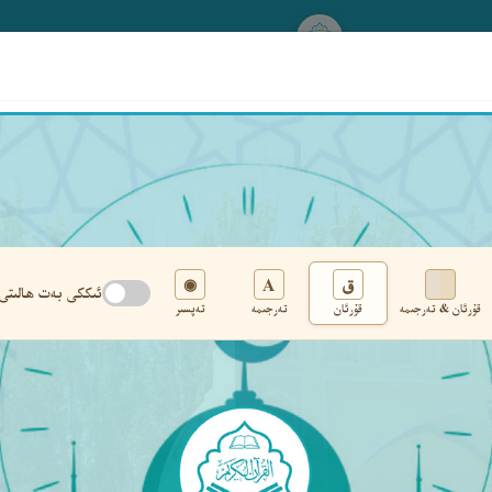
www.qurankerim.com
A
ق
◉
ئىككى بەت ھالىتى
قۇرئان & تەرجىمە
قۇرئان
تەرجىمە
تەپسىر
تەڭشەك
›
‹
‹ ٤٩٥ ›