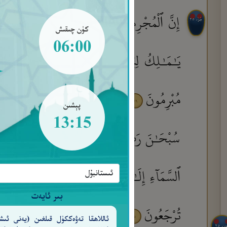
إِنَّ ٱلْمُجْرِمِينَ فِى عَذَابِ جَهَنَّمَ خَـٰلِدُونَ
جُزْء ٢٥
كۈن چىقىش
06:00
يَـٰمَـٰلِكُ لِيَقْضِ عَلَيْنَا رَبُّكَ ۖ قَالَ إِنَّك
مُبْرِمُونَ
أَمْ يَحْسَبُونَ أَنَّا لَا نَسْمَعُ سِرَّ
٧٩
پېشىن
13:15
سُبْحَـٰنَ رَبِّ ٱلسَّمَـٰوَٰتِ وَٱلْأَرْضِ رَبِّ ٱلْع
ٱلسَّمَآءِ إِلَـٰهٌ وَفِى ٱلْأَرْضِ إِلَـٰهٌ ۚ وَهُوَ ٱلْحَك
بىر ئايەت
تُرْجَعُونَ
وَلَا يَمْلِكُ ٱلَّذِينَ يَدْعُونَ مِن د
٨٥
ئاللاھقا تەۋەككۈل قىلغىن (يەنى ئىش
جزء ٢٥