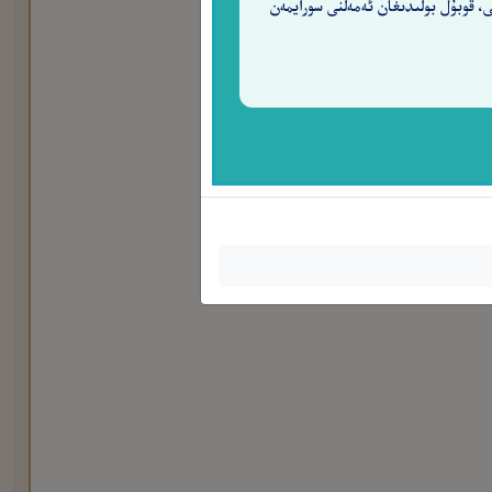
ى، قوبۇل بولىدىغان ئەمەلنى سورايمەن
عْلَمُونَ
٨٩