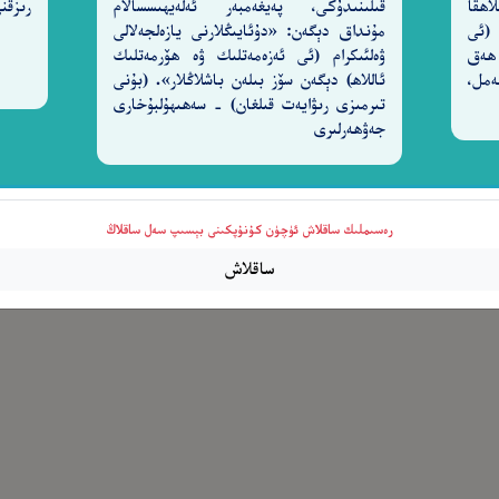
اھقا
قىلىنىدۇكى، پەيغەمبەر ئەلەيھىسسالام
رىزقن
 (ئى
مۇنداق دېگەن: «دۇئايىڭلارنى يازەلجەلالى
مٌ لَّا يُؤْمِنُونَ
فَٱصْفَحْ عَنْهُمْ وَقُلْ سَلَـٰمٌ ۚ فَسَوْفَ يَ
 ھەق
ۋەلئىكرام (ئى ئەزەمەتلىك ۋە ھۆرمەتلىك
٨٨
2-سۈرە نەمل،
ئاللاھ) دېگەن سۆز بىلەن باشلاڭلار». (بۇنى
تىرمىزى رىۋايەت قىلغان) - سەھىھۇلبۇخارى
جەۋھەرلىرى
رەسىملىك ساقلاش ئۈچۈن كۇنۇپكىنى بېسىپ سەل ساقلاڭ
ساقلاش