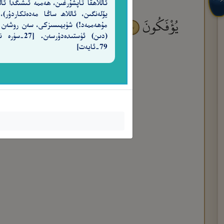
ئاللاھقا تاپشۇرغىن، ھەممە ئىشىڭدا ئالل
يۆلەنگىن، ئاللاھ ساڭا مەدەتكاردۇر)،
يُؤْفَكُونَ
وَقِيلِهِۦ يَـٰرَبِّ إِنَّ هَـٰٓؤُلَآءِ قَوْ
مۇھەممەد!) شۈبھىسىزكى، سەن روشەن
٨٧
(دىن) ئۈستىدەدۇرسەن. [7
79-ئايەت]