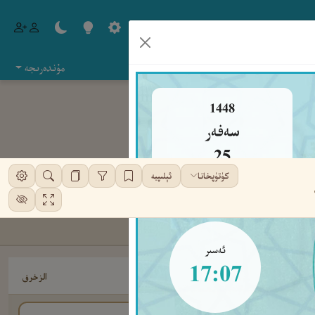
مۇندەرىجە
1448
سەفەر
25
كۈتۈپخانا
ئېلىپبە
شەنبە
ئەسىر
17:07
الزخرف