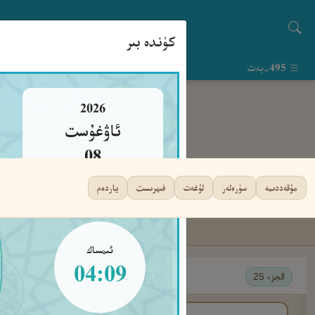
كۈندە بىر
495-بەت
2026
ئاۋغۇست
08
شەنبە
مۇقەددىمە
سۈرەلەر
لۇغەت
فىھرىست
ياردەم
ئىمساك
04:09
الجزء 25