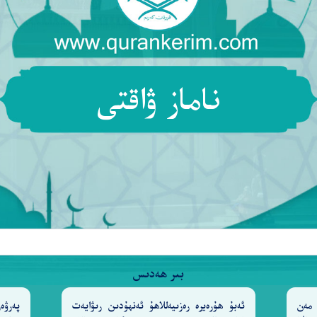
ِۦ وَإِذَا كَانُوا۟ مَعَهُۥ عَلَىٰٓ أَمْرٍ جَامِعٍ لَّمْ يَذْهَبُوا۟ حَتَّىٰ يَسْت
لِبَعْضِ شَأْنِهِمْ فَأْذَن لِّمَن شِئْتَ مِنْهُمْ وَٱسْتَغْفِرْ لَهُمُ ٱللّ
ناماز ۋاقتى
يَعْلَمُ ٱللَّهُ ٱلَّذِينَ يَتَسَلَّلُونَ مِنكُمْ لِوَاذًا ۚ فَلْيَحْذَرِ
َا فِى ٱلسَّمَـٰوَٰتِ وَٱلْأَرْضِ ۖ قَدْ يَعْلَمُ مَآ أَنتُمْ عَلَيْهِ وَيَوْمَ 
بىر ھەدىس
سُورَةُ الفُرْقَانِ
مَكِّيَّةٌ
مەن
ئەبۇ ھۇرەيرە رەزىيەللاھۇ ئەنھۇدىن رىۋايەت
پەرۋ