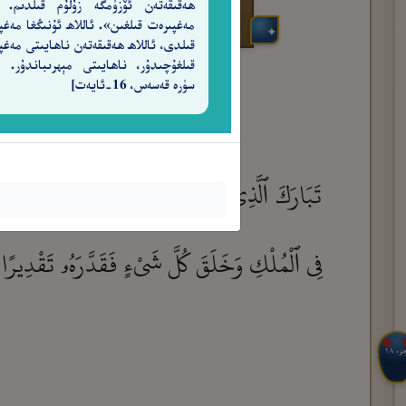
ھەقىقەتەن ئۆزۈمگە زۇلۇم قىلدىم. 
مەغپىرەت قىلغىن». ئاللاھ ئۇنىڭغا مەغپ
قىلدى، ئاللاھ ھەقىقەتەن ناھايىتى مەغپ
سۈرە قەسەس، 16-ئايەت]
تَبَارَكَ ٱلَّذِى نَزَّلَ ٱلْفُرْقَانَ عَلَىٰ عَبْدِهِۦ لِيَك
فِى ٱلْمُلْكِ وَخَلَقَ كُلَّ شَىْءٍ فَقَدَّرَهُۥ تَقْدِيرًا
جزء ١٨