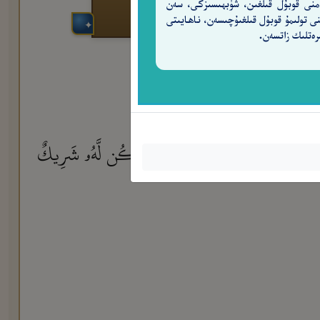
منى قوبۇل قىلغىن، شۈبھىسىزكى، سەن
نى تولىمۇ قوبۇل قىلغىۇچىسەن، ناھايىتى
رەتلىك زاتسەن.
ٱلْأَرْضِ وَلَمْ يَتَّخِذْ وَلَدًا وَلَمْ يَكُن لَّهُۥ شَرِيكٌ