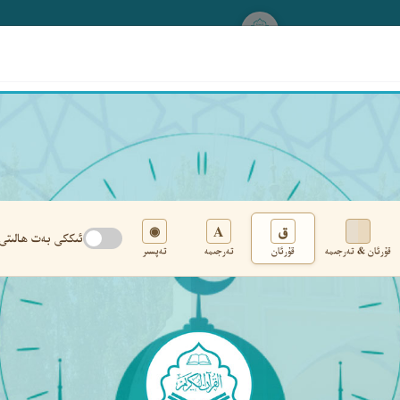
www.qurankerim.com
A
ق
◉
ئىككى بەت ھالىتى
قۇرئان & تەرجىمە
قۇرئان
تەرجىمە
تەپسىر
تەڭشەك
›
‹
‹ ٣٥٩ ›