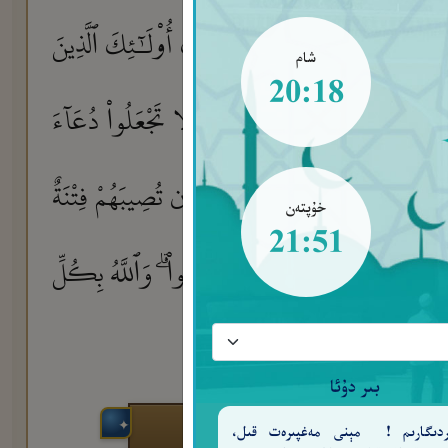
َـْٔذِنُوهُ ۚ إِنَّ ٱلَّذِينَ يَسْتَـْٔذِنُونَكَ أُو۟لَـٰٓئِكَ ٱلَّذِينَ
شام
20:18
َهَ ۚ إِنَّ ٱللَّهَ غَفُورٌ رَّحِيمٌ
لَّا تَجْعَلُوا۟ دُعَآءَ
٦٢
 ٱلَّذِينَ يُخَالِفُونَ عَنْ أَمْرِهِۦٓ أَن تُصِيبَهُمْ فِتْنَةٌ
خۇپتەن
21:51
يُرْجَعُونَ إِلَيْهِ فَيُنَبِّئُهُم بِمَا عَمِلُوا۟ ۗ وَٱللَّهُ بِكُلِّ
بىر دۇئا
ەردىگارىم ! مېنى مەغپىرەت قىل،