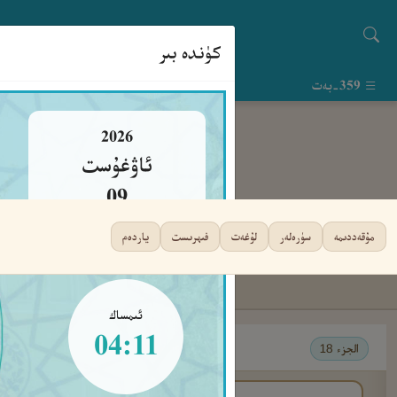
كۈندە بىر
359-بەت
2026
ئاۋغۇست
09
يەكشەنبە
مۇقەددىمە
سۈرەلەر
لۇغەت
فىھرىست
ياردەم
ئىمساك
04:11
الجزء 18