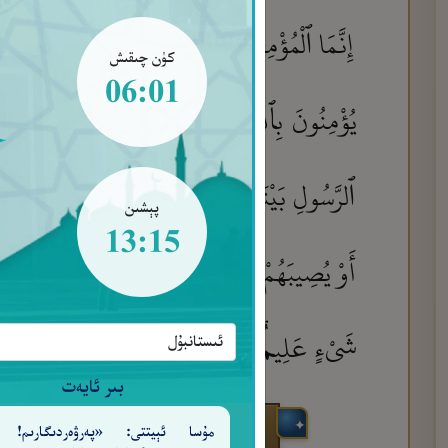
إِنَّمَا ٱلْمُؤْمِنُونَ ٱلَّذِينَ ءَامَنُوا۟ بِٱللَّهِ وَرَسُولِه
كۈن چىقىش
06:01
يُؤْمِنُونَ بِٱللَّهِ وَرَسُولِهِۦ ۚ فَإِذَا ٱسْتَـْٔذَنُوكَ 
ٱلرَّسُولِ بَيْنَكُمْ كَدُعَآءِ بَعْضِكُم بَعْضًا ۚ قَدْ 
پېشىن
13:15
أَوْ يُصِيبَهُمْ عَذَابٌ أَلِيمٌ
أَلَآ إِنَّ لِلَّهِ م
٦٣
شَىْءٍ عَلِيمٌۢ
٦٤
بىر ئايەت
مۇسا ئېيتتى: «پەرۋەردىگارىم! 