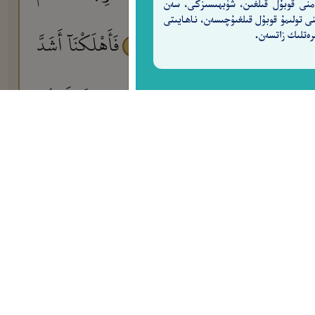
منى قوبۇل قىلغىن، شۈبھىسىزكى، سەن
نى تولىمۇ قوبۇل قىلغىۇچىسەن، ناھايىتى
بِىٍّ إِلَّا كَانُوا۟ بِهِۦ يَسْتَهْزِءُونَ
فَأَهْلَكْنَآ أَشَدَّ
رەتلىك زاتسەن.
٧
لَقَهُنَّ ٱلْعَزِيزُ ٱلْعَلِيمُ
ٱلَّذِى جَعَلَ لَكُمُ
٩
00:20