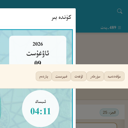
كۈندە بىر
489-بەت
2026
ئاۋغۇست
09
يەكشەنبە
مۇقەددىمە
سۈرەلەر
لۇغەت
فىھرىست
ياردەم
ئىمساك
04:11
الجزء 25