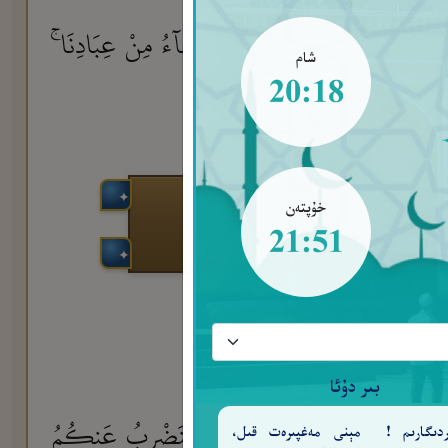
لْنَـٰهُ نُورًا نَّهْدِى بِهِۦ مَن نَّشَآءُ مِنْ عِبَادِنَا ۚ
شام
20:18
لَى ٱللَّهِ تَصِيرُ ٱلْأُمُورُ
٥٣
خۇپتەن
21:51
بىر دۇئا
كِتَـٰبِ لَدَيْنَا لَعَلِىٌّ حَكِيمٌ
أَفَنَضْرِبُ عَنكُمُ
ەردىگارىم ! مېنى مەغپىرەت قىل،
٤