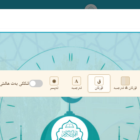
www.qurankerim.com
A
ق
◉
ئىككى بەت ھالىتى
قۇرئان & تەرجىمە
قۇرئان
تەرجىمە
تەپسىر
تەڭشەك
›
‹
‹ ٤٨٩ ›