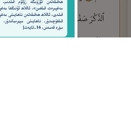
ھەقىقەتەن ئۆزۈمگە زۇلۇم قىلدىم. 
مەغپىرەت قىلغىن». ئاللاھ ئۇنىڭغا مەغپ
ٱلذِّكْرَ صَفْحًا أَن كُنتُمْ قَوْمًا مُّسْرِفِينَ
قىلدى، ئاللاھ ھەقىقەتەن ناھايىتى مەغپ
٥
سۈرە قەسەس، 16-ئايەت]
مِنْهُم بَطْشًا وَمَضَىٰ مَثَلُ ٱلْأَوَّلِينَ
وَلَ
٨
ٱلْأَرْضَ مَهْدًا وَجَعَلَ لَكُمْ فِيهَا سُبُلًا لَّعَل